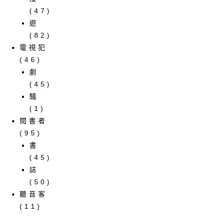
(47)
遊
(82)
電視犯
(46)
劇
(45)
騷
(1)
閱書者
(95)
書
(45)
誌
(50)
聽音客
(11)