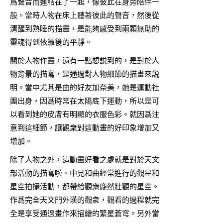
爲聲音而連結在了一起，像彼此在身旁陪伴一
般。當時人物在床上聽著彼此的聲音，然後從
清醒到熟睡的描畫，是能夠感受到兩顆無助的
靈魂得到依靠後的平靜。
關於人物作畫，還有一點想説到的，是對於人
物背景的描寫，是通過對人物細節的描畫來説
明。當中尤其是曲的好友加奈美，她是運動社
團出身，因爲時常在太陽底下運動，所以是可
以看到她的皮膚有明顯的衣服色彩。就因爲注
意到這細節，讓觀衆對這動畫的好印象增加又
增加。
除了人物之外，這動畫好看之處就是對於天文
部活動的描寫啦。中見和曲經常進行的觀星和
星空拍攝活動，都帶給觀衆龐然壯觀的星空。
作爲完全天文門外漢的觀衆，觀看的過程就完
全是享受通過畫作來描繪的繁星蒼穹。另外當