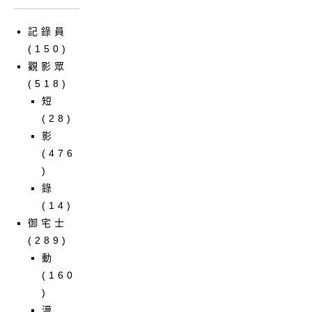
記錄員
(150)
觀影眾
(518)
短
(28)
影
(476
)
錄
(14)
御宅士
(289)
動
(160
)
漫