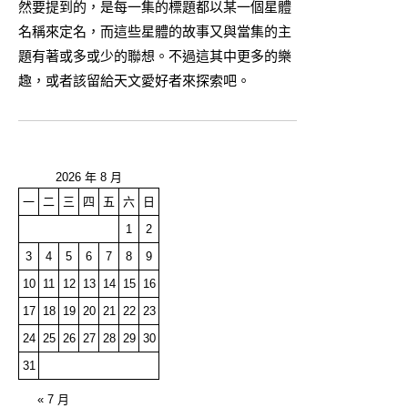
然要提到的，是每一集的標題都以某一個星體
名稱來定名，而這些星體的故事又與當集的主
題有著或多或少的聯想。不過這其中更多的樂
趣，或者該留給天文愛好者來探索吧。
2026 年 8 月
一
二
三
四
五
六
日
1
2
3
4
5
6
7
8
9
10
11
12
13
14
15
16
17
18
19
20
21
22
23
24
25
26
27
28
29
30
31
« 7 月