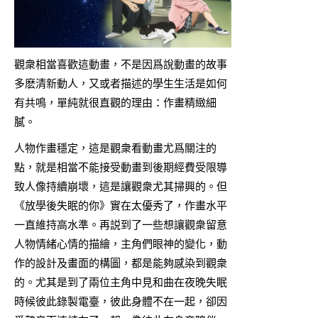
觀衆相當喜歡這動畫，不是因爲說動畫的故事
多麽清新動人，又或者描述的學生生活是如何
有共鳴，單純就很直觀的理由：作畫精緻細
膩。
人物作畫穩定，這是觀衆看動畫尤爲關注的
點，就是相當不能接受動畫到後期經費受限導
致人像持續崩壞，這是讓觀衆尤其掃興的。但
《放學後失眠的你》實在太優秀了，作畫水平
一直維持高水準。再説到了一些想讓觀衆留意
人物情緒心情的描繪，主角們眼神的變化，動
作的設計及畫面的構圖，都是能夠感染到觀衆
的。尤其是到了兩位主角中見和曲在夜晚失眠
時候彼此錄製電臺，彼此身體不在一起，卻因