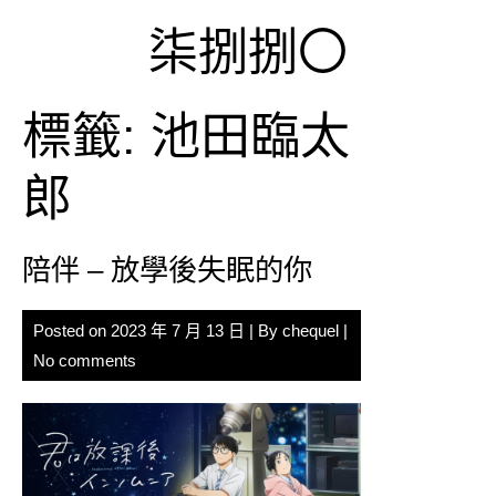
Skip
柒捌捌〇
to
content
標籤:
池田臨太
郎
陪伴 – 放學後失眠的你
Posted on
2023 年 7 月 13 日
| By
chequel
|
No comments