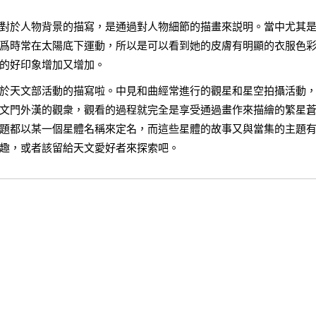
對於人物背景的描寫，是通過對人物細節的描畫來説明。當中尤其
爲時常在太陽底下運動，所以是可以看到她的皮膚有明顯的衣服色
的好印象增加又增加。
於天文部活動的描寫啦。中見和曲經常進行的觀星和星空拍攝活動
文門外漢的觀衆，觀看的過程就完全是享受通過畫作來描繪的繁星
題都以某一個星體名稱來定名，而這些星體的故事又與當集的主題
趣，或者該留給天文愛好者來探索吧。