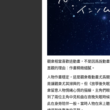
觀衆相當喜歡這動畫，不是因爲說動畫
直觀的理由：作畫精緻細膩。
人物作畫穩定，這是觀衆看動畫尤爲關
是讓觀衆尤其掃興的。但《放學後失眠
衆留意人物情緒心情的描繪，主角們眼
到了兩位主角中見和曲在夜晚失眠時候
此在身旁陪伴一般。當時人物在床上聽