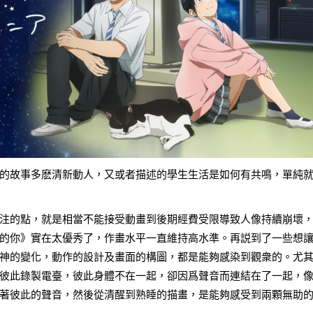
的故事多麽清新動人，又或者描述的學生生活是如何有共鳴，單純
注的點，就是相當不能接受動畫到後期經費受限導致人像持續崩壞
的你》實在太優秀了，作畫水平一直維持高水準。再説到了一些想
神的變化，動作的設計及畫面的構圖，都是能夠感染到觀衆的。尤
彼此錄製電臺，彼此身體不在一起，卻因爲聲音而連結在了一起，
著彼此的聲音，然後從清醒到熟睡的描畫，是能夠感受到兩顆無助