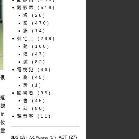
觀影眾
(518)
短
(28)
影
(476)
錄
(14)
御宅士
(289)
動
(160)
漫
(47)
遊
(82)
電視犯
(46)
就很
劇
(45)
騷
(1)
閱書者
(95)
，這
書
(45)
讓觀
誌
(50)
其是
聽音客
(11)
像彼
的靈
ACT
(27)
3DS
(18)
A-1 Pictures
(14)