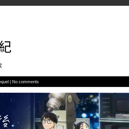
紀
你
equel
|
No comments