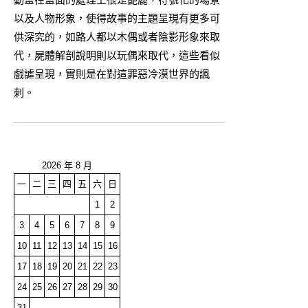
以及人物形象，使得故事的主題呈現有更多可
供深究的，如路人都以木偶或者陰影形象來取
代，屍體解剖說明則以玩偶來取代，這些看似
戲謔呈現，實則是在對這罪惡冷漠世界的諷
刺。
2026 年 8 月
一
二
三
四
五
六
日
1
2
3
4
5
6
7
8
9
10
11
12
13
14
15
16
17
18
19
20
21
22
23
24
25
26
27
28
29
30
31