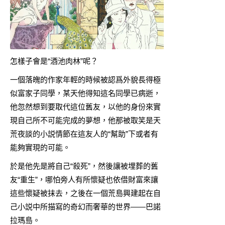
怎樣子會是“酒池肉林”呢？
一個落魄的作家年輕的時候被認爲外貌長得極
似富家子同學，某天他得知這名同學已病逝，
他忽然想到要取代這位舊友，以他的身份來實
現自己所不可能完成的夢想，他那被取笑是天
荒夜談的小説情節在這友人的“幫助”下或者有
能夠實現的可能。
於是他先是將自己“殺死”，然後讓被埋葬的舊
友“重生”，哪怕旁人有所懷疑也依借財富來讓
這些懷疑被抹去，之後在一個荒島興建起在自
己小説中所描寫的奇幻而奢華的世界——巴諾
拉瑪島。