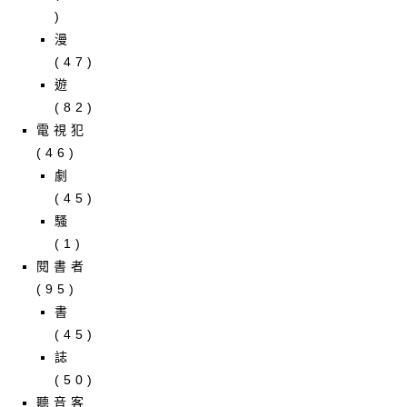
)
漫
(47)
遊
(82)
電視犯
(46)
劇
(45)
騷
(1)
閱書者
(95)
書
(45)
誌
(50)
聽音客