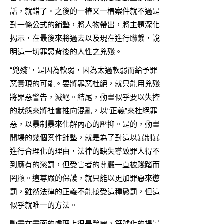
話，就錯了。之後的一樁又一樁案件就不過是
對一條公式的鋪墊，將人物帶出，將主題深化
揭示，在最後來將過去以及現在進行聯繫，說
明這一切罪惡背後的人性之兇殘。
“兇殘”，是因為軟弱，因為太過軟弱而給予罪
惡實現的可能。要將罪惡杜絕，就只能用兇殘
將罪惡警告，滅絕。結尾，動畫似乎要以失控
的狀態來將社會推向混亂，以“正義”來杜絕罪
惡，以暴制暴來化解內心的壓抑。是的，動畫
開場的幾個案件鋪墊，就是為了對這以暴制暴
進行合理化的理由，法律的缺失導致罪人得不
到應有的懲罰，但受害者的尊嚴一直被踐踏而
罔顧。這尊嚴的保護，就只能以更加罪惡來懲
罰，雖然法律的正義不能接受這種懲罰，但這
似乎就唯一的方法。
動畫在畫面的處理上很是艷麗，符號化的場景