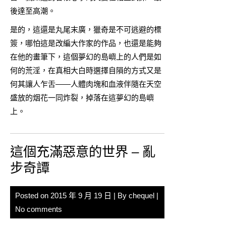
後達至高潮。
是的，這還是丸尾末廣，獵奇是不可逃避的標
簽，哪怕這是改編大作家的作品，也還是能夠
在他的畫筆下，這個夢幻的島嶼上的人們是如
何的荒淫，在真相大白時選擇自隕的方式又是
何其讓人乍舌——人體肉塊和血液伴隨在天空
盛放的烟花一同炸裂，掉落在這夢幻的島嶼
上。
這個充滿惡意的世界 – 亂
步奇譚
Posted on
2015 年 9 月 19 日
| By
chequel
|
No comments