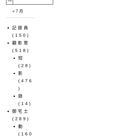
« 7 月
記錄員
(150)
觀影眾
(518)
短
(28)
影
(476
)
錄
(14)
御宅士
(289)
動
(160