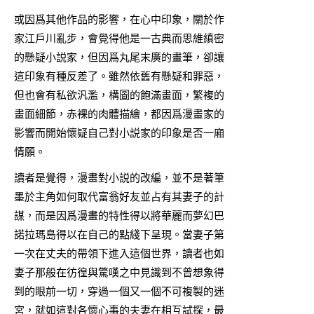
或因爲其他作品的影響，在心中印象，關於作
家江戶川亂步，會覺得他是一古典而思維縝密
的懸疑小説家，但因爲丸尾末廣的畫筆，卻讓
這印象有種反差了。雖然依舊有懸疑和罪惡，
但也會有私欲汎濫，構圖的飽滿畫面，繁複的
畫面細節，赤裸的肉體描繪，都因爲漫畫家的
影響而開始懷疑自己對小説家的印象是否一廂
情願。
讀者是覺得，漫畫對小説的改編，並不是著筆
墨於主角如何取代富翁好友並占有其妻子的計
謀，而是因爲漫畫的特性得以將華麗而夢幻巴
諾拉瑪島得以在自己的點綫下呈現。當妻子第
一次在丈夫的帶領下進入這個世界，讀者也如
妻子那般在彷徨與驚嘆之中見識到不曾想象得
到的眼前一切，穿過一個又一個不可複製的迷
宮，就如這對各懷心事的夫妻在相互試探，最