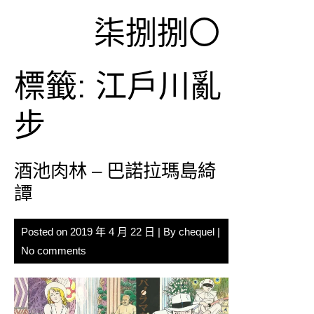
Skip
柒捌捌〇
to
content
標籤:
江戶川亂
步
酒池肉林 – 巴諾拉瑪島綺
譚
Posted on
2019 年 4 月 22 日
| By
chequel
|
No comments