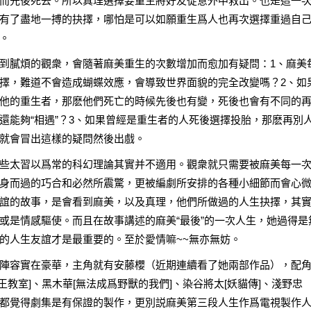
而先後死去。所以真理選擇要重生將好友從意外中救出。也是這一
有了盡地一搏的抉擇，哪怕是可以如願重生爲人也再次選擇重過自
。
到膩煩的觀衆，會隨著麻美重生的次數增加而愈加有疑問：1、麻美
擇，難道不會造成蝴蝶效應，會導致世界面貌的完全改變嗎？2、如
他的重生者，那麽他們死亡的時候先後也有變，死後也會有不同的
還能夠“相遇”？3、如果曾經是重生者的人死後選擇投胎，那麽再別
就會冒出這樣的疑問然後出戲。
些太習以爲常的科幻理論其實并不適用。觀衆就只需要被麻美每一
身而過的巧合和必然所震驚，更被編劇所安排的各種小細節而會心
誼的故事，是會看到麻美，以及真理，他們所做過的人生抉擇，其
或是情感驅使。而且在故事講述的麻美“最後”的一次人生，她過得是
的人生友誼才是最重要的。至於愛情嘛~~無亦無妨。
陣容實在豪華，主角就有安藤櫻（近期連續看了她兩部作品），配
王教室]、黑木華[無法成爲野獸的我們]、染谷將太[妖貓傳]、淺野忠
都覺得劇集是有保證的製作，更別説麻美第三段人生作爲電視製作