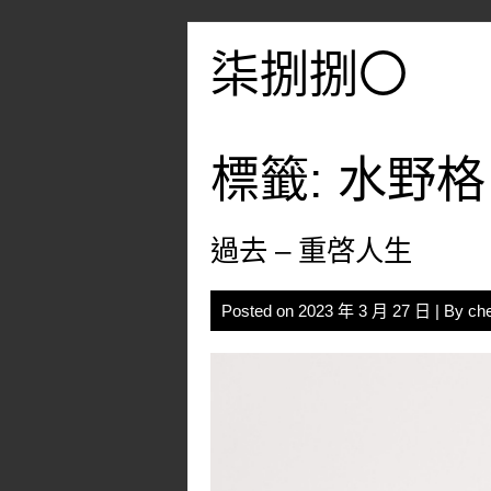
Skip
to
柒捌捌〇
content
標籤:
水野格
過去 – 重啓人生
Posted on
2023 年 3 月 27 日
| By
ch