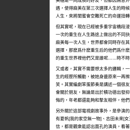
美穗是一同成長的好友，但都因爲意外
遇，使得麻美在第三次選擇人生的時候
人生，來將閨蜜會空難死亡的命運扭轉
但其實呢，現在已經被多重宇宙橋段浸
一次的重生在人生路途上做出的不同抉
麻美每一次人生，世界都會同時存在其
選擇，那麽爲什麽重生后的他們爲什麽
的重生世界裡他們又是誰呢……時不時
又或者，其實不需要想太多的邏輯，一
生的經歷所觸動，被她身邊原來一再擦
笑。其實編劇笨蛋節奏是講述一個很友
會關於朋友，無論是出於積功德出發抑
悔的，年老都還能夠和摯友相伴，他們
另外關於這部電視劇故事外，是參演的
有夏帆[我的家空無一物]、志田未來[女
信，都是觀衆能認出面孔的演員，看著