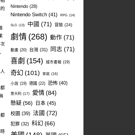
次相
Nintendo
(28)
己的
Nintendo Switch
(41)
RPG
(14)
中國
(71)
冒險
(24)
SLG
(13)
每
劇情
(268)
果
動作
(71)
再次
同志
(71)
台灣
(31)
動畫
(20)
人
喜劇
(154)
城市畫報
(19)
次人
奇幻
(101)
家庭
(16)
微
恐怖
(40)
德國
(22)
小說
(19)
實都
愛情
(84)
意大利
(17)
無
懸疑
(56)
日本
(45)
法國
(72)
校園
(39)
角都
科幻
(66)
犯罪
(32)
人時