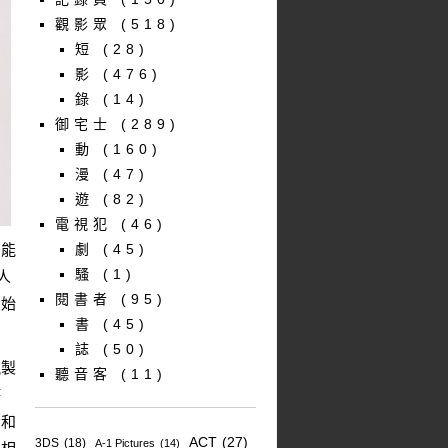
觀影眾
(518)
短
(28)
影
(476)
錄
(14)
御宅士
(289)
動
(160)
漫
(47)
遊
(82)
電視犯
(46)
後能
劇
(45)
騷
(1)
人
閱書者
(95)
開始
書
(45)
誌
(50)
視製
聽音客
(11)
時
希和
ACT
(27)
3DS
(18)
A-1 Pictures
(14)