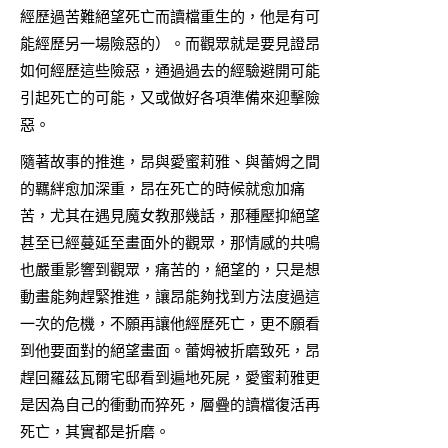
經歷過苦難絕望死亡而讀檔重生的，他是有可
能經歷另一場險惡的）。而觀眾就是要見證昂
如何經歷這些險惡，通過過去的經驗避開可能
引起死亡的可能，又或做好各項準備來迎擊險
惡。
隨著故事的推進，昂與愛蜜莉雅、與蕾姆之間
的羈絆愈加深重，昂在死亡的時候就愈加痛
苦，尤其在遇見魔女教那幾話，那種壓抑絕望
甚至已經蔓延至畫面外的觀眾，那情感的共鳴
也嚴重影響到觀眾，痛苦的，絕望的，只是想
動畫能夠趕緊推進，讓昂能夠找到方法度過這
一次的危機，不願再讓他經歷死亡，更不願看
到他要面對的絕望畫面。蕾姆被折磨致死，昂
趕回羅茲瓦爾宅邸看到遍地死屍，愛蜜莉雅更
是因為自己的衝動而猝死，層疊的讀檔復活再
死亡，其實都是折磨。