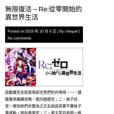
無限復活 – Re:從零開始的
異世界生活
Posted on
2016 年 10 月 6 日
| By
chequel
|
No comments
這動畫完全就是喚起宅男們的共鳴呀，一、讀
盤重來繼續攻略，面向遊戲宅；二、妹子后
宮，哪怕妳們非要為之正名說這其實不賣妹子
賣感動，面向毒男宅；三、男主菜月昴那一根