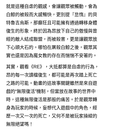
就是這種自虐的觀感，會讓觀眾被觸動，會為
白鯨的被殺而大感暢快，更別提『怠惰』的貝
特魯吉烏斯，那癲狂且可能擁有通過轉移身體
復生的形象，終於因為昂放下自己的傲慢與曾
經的敵人結成聯盟，而被殺害，更是讓觀眾放
下心頭大石的。哪怕在屠殺白鯨之後，觀眾其
實也還是因為魔女教的存在而惴惴不安著的。
其實，觀看《RE》，大抵都算是自虐的行為，
昂的每一次讀檔復生，都可能是再次踏上死亡
之路的可能。動畫的這故事關鍵雖然是來自遊
戲的“無限復活”機制，但當放在故事的世界中
時，這種無限復活是那般的痛苦。於是觀眾轉
身為玩家的時候，妄想代入遊戲中的角色，經
歷一次又一次的死亡，又何不是被玩家操縱的
無限絕望嗎！