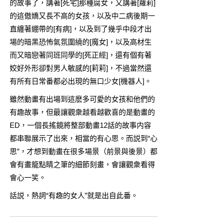
的故事了，講著[死宅]那種腐女，又講著[蘿莉]
的這傲嬌又長不高的女孩，以及中二病後期一
直纏著綳帶的[有病]，以及到了幾乎中段才出
場的暗黑恐怖氣氛圍繞的[魔女]，以及高材生
而又暗戀著同班同學的[死正經]，還有個有著
姣好外形卻對男人敏感的[莉莉]，不過當然還
有所有日常番都必出現的無口少女[機器人]。
雖然動畫有出場到這麽多可愛的女孩和他們的
有趣故事，但最讓觀衆越看越歡喜的是動畫的
ED，一個長搖鏡將整部動畫12話的故事内容
都串聯展示了出來，相當的有心思。而説到“心
思”，才想到動畫在很多場景（前景與後景）都
會有畫龍點睛之筆的細節刻畫，會讓觀衆看得
會心一笑。
話説，熱詞“有趣的女人”就是出自此番。