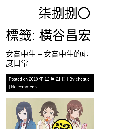
Skip
柒捌捌〇
to
content
標籤:
橫谷昌宏
女高中生 – 女高中生的虛
度日常
Posted on
2019 年 12 月 21 日
| By
chequel
|
No comments