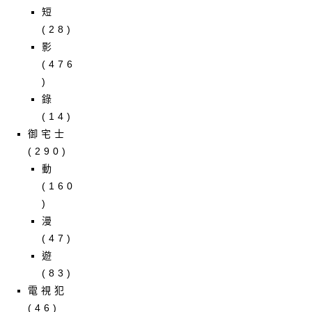
短
(28)
影
(476
)
錄
(14)
御宅士
(290)
動
(160
)
漫
(47)
遊
(83)
電視犯
(46)