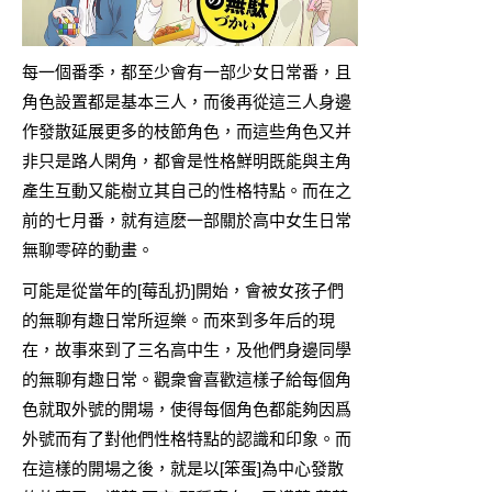
每一個番季，都至少會有一部少女日常番，且
角色設置都是基本三人，而後再從這三人身邊
作發散延展更多的枝節角色，而這些角色又并
非只是路人閑角，都會是性格鮮明既能與主角
產生互動又能樹立其自己的性格特點。而在之
前的七月番，就有這麽一部關於高中女生日常
無聊零碎的動畫。
可能是從當年的[莓乱扔]開始，會被女孩子們
的無聊有趣日常所逗樂。而來到多年后的現
在，故事來到了三名高中生，及他們身邊同學
的無聊有趣日常。觀衆會喜歡這樣子給每個角
色就取外號的開場，使得每個角色都能夠因爲
外號而有了對他們性格特點的認識和印象。而
在這樣的開場之後，就是以[笨蛋]為中心發散