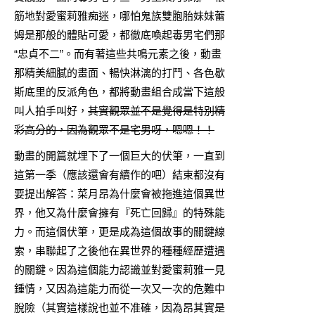
筋地對愛蜜莉雅痴迷，哪怕鬼族雙胞胎妹妹蕾
姆是那般的體貼可愛，都徹底喚起毒男宅們那
“忠貞不二”。而有著這些共鳴元素之後，動畫
那精美細膩的畫面、暢快淋漓的打鬥、各色歇
斯底里的反派角色，都將動畫組合成當下這般
叫人拍手叫好，
其實觀眾並不是覺得是特別精
彩高分的，因為觀眾不是宅男呀，嗯嗯！！
動畫的開篇就埋下了一個巨大的伏筆，一直到
這第一季（應該還會有續作的吧）結束都沒有
要提出解答：菜月昂為什麼會被拖進這個異世
界，他又為什麼會擁有『死亡回歸』的特殊能
力。而這個伏筆，更是成為這個故事的關鍵線
索，串聯起了之後他在異世界的種種經歷遭遇
的關鍵。因為這個能力認識並對愛蜜莉雅一見
鍾情，又因為這能力而從一次又一次的危難中
脫險（其實這樣說也並不准確，因為昂其實是