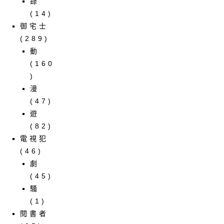
錄
(14)
御宅士
(289)
動
(160
)
漫
(47)
遊
(82)
電視犯
(46)
劇
(45)
騷
(1)
閱書者