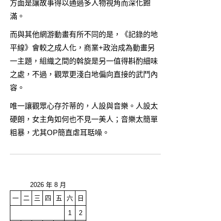
方面是讓故事得以通過多人物視角而深化飽
滿。
而與其他網游動畫有所不同的是，《記錄的地
平線》會較之成人化，商業+政治成為動畫另
一主題，組織之間的斡旋是另一值得斟酌細味
之處，不過，觀眾更淺白地偏向直接的武鬥內
容。
唯一讓觀眾心存芥蒂的，人設與音樂。人設太
硬朗，女主角如何也不見一美人；音樂太簡單
粗暴，尤其OP簡直虐耳聒噪。
2026 年 8 月
一
二
三
四
五
六
日
1
2