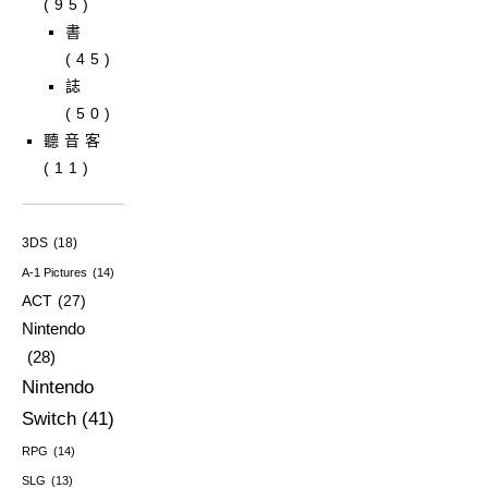
(95)
書
(45)
誌
(50)
聽音客
(11)
3DS
(18)
A-1 Pictures
(14)
ACT
(27)
Nintendo
(28)
Nintendo
Switch
(41)
RPG
(14)
SLG
(13)