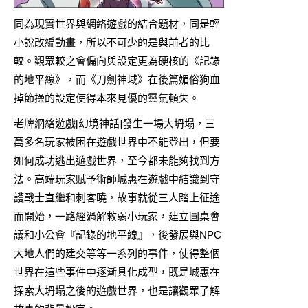
同為現實世界與網絡遊戲的結合題材，同是輕
小說改編動畫，所以不可少的是與前者的比
較。觀眾較之會偏向與設定更為硬核的《記錄
的地平線》，而《刀劍神域》在後篇媚俗狗血
掉節操的設定使得本來見優的靈氣頓失。
老牌網絡遊戲[幻境神話]發生一場大坍塌，三
萬多名玩家被困在遊戲世界中不能登出，但要
如何成功逃出遊戲世界，至今都未能夠找到方
法。高端玩家賦予術師城惠在遊戲中結識到守
護戰士直繼和刺客曉，故事就從三人踏上征途
而開始，一路經過解救弱小玩家，建立圓桌會
議和小公會『記錄的地平線』，後發展與NPC
大地人們的建交等等一系列的事件，使得整個
世界在這些事件中逐漸具化成型，既是城惠在
探索大坍塌之後的遊戲世界，也是讓觀眾了解