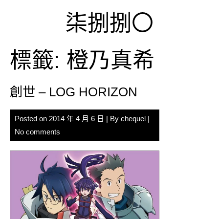
Skip
柒捌捌〇
to
content
標籤:
橙乃真希
創世 – LOG HORIZON
Posted on
2014 年 4 月 6 日
| By
chequel
|
No comments