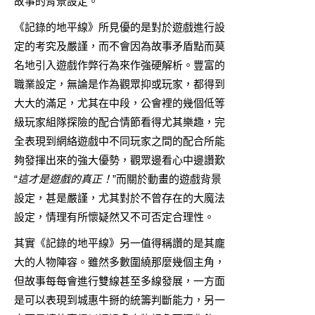
故事的背景設定。
《記錄的地平線》所見優的是對於遊戲進行設
定的考究及嚴謹，而不會因為故事矛盾點而莫
名地引入遊戲作弊行為來作強硬解析。豐富的
職業設定，無論是作為觀眾抑或玩家，都得到
大大的滿足，尤其在中段，公會裡的幾個低等
級玩家組隊探險的配合情節看得尤其樂趣，完
全表現到網絡遊戲中不同玩家之間的配合所能
夠發揮出來的強大優勢，觀眾邊看心中邊讚歎
“
這才是遊戲的真正！
”而關於動畫的遊戲背景
設定，甚是嚴謹，尤其對於不曾存在的大魔法
設定，情理有所懷疑然又不可否定合理性。
其實《記錄的地平線》另一值得稱讚的是其龐
大的人物陣容。雖然多數圍繞那麼幾個主角，
但故事每每會進行雙線甚至多線發展，一方面
是可以表現到城惠牛掰的統籌判斷能力，另一