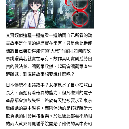
其實類似這種一邊追看一邊納悶自己所看的動
畫故事是什麼的經歷實在常有，只是像此番那
樣將自己裝扮得如何的“大眾”而實則如何的故
事跳躍莫名就實在罕有。故作高明實則孤芳自
賞的做法並非讓觀眾欣然，起碼會讓觀眾產生
距離感：到底這故事想要說什麼呢？
日本傳統不思議故事？女孩泉水子自小在深山
長大，而她有着奇異的能力，但凡碰到的電子
產品都會無故失靈。終於有天她被要求到東京
繼續她的高中學業，而陪伴她的是孩提時常常
欺負她的同齡男孩相樂。於是彼此都看不順眼
的兩人就來到鳳城學院開始了他們的高中奇幻