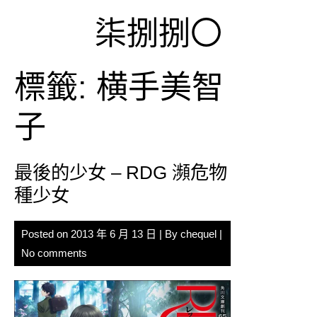
Skip
柒捌捌〇
to
content
標籤:
横手美智
子
最後的少女 – RDG 瀕危物
種少女
Posted on
2013 年 6 月 13 日
| By
chequel
|
No comments