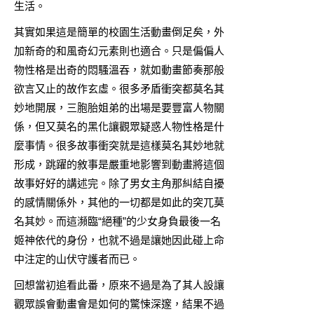
生活。
其實如果這是簡單的校園生活動畫倒足矣，外
加新奇的和風奇幻元素則也適合。只是偏偏人
物性格是出奇的悶騷溫吞，就如動畫節奏那般
欲言又止的故作玄虛。很多矛盾衝突都莫名其
妙地開展，三胞胎姐弟的出場是要豐富人物關
係，但又莫名的黑化讓觀眾疑惑人物性格是什
麼事情。很多故事衝突就是這樣莫名其妙地就
形成，跳躍的敘事是嚴重地影響到動畫將這個
故事好好的講述完。除了男女主角那糾結自擾
的感情關係外，其他的一切都是如此的突兀莫
名其妙。而這瀕臨“絕種”的少女身負最後一名
姬神依代的身份，也就不過是讓她因此碰上命
中注定的山伏守護者而已。
回想當初追看此番，原來不過是為了其人設讓
觀眾誤會動畫會是如何的驚悚深邃，結果不過