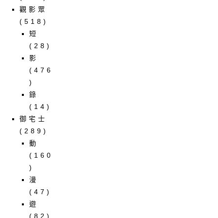
觀影眾
(518)
短
(28)
影
(476
)
錄
(14)
御宅士
(289)
動
(160
)
漫
(47)
遊
(82)