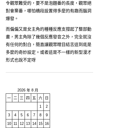
令觀眾難受的，要不是泡麵番的長度，觀眾絕
對會棄番，哪怕橋段設置得多麼的有趣而腦洞
爆發。
而偏偏又是女主角的種種反應支撐起了整部動
畫，男主角除了幾個反應發音之外，完全就沒
有任何的對白，簡直讓觀眾瞠目結舌這到底是
多麼的奇妙設定。或者這是不一樣的新型漫才
形式也說不定呀
2026 年 8 月
一
二
三
四
五
六
日
1
2
3
4
5
6
7
8
9
10
11
12
13
14
15
16