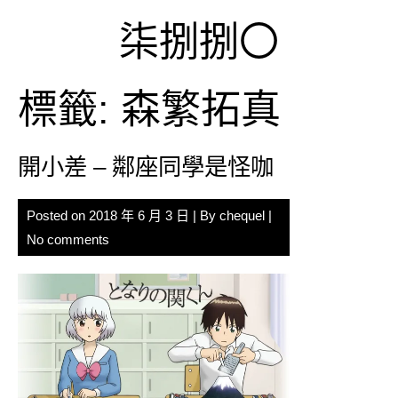
Skip
柒捌捌〇
to
content
標籤:
森繁拓真
開小差 – 鄰座同學是怪咖
Posted on
2018 年 6 月 3 日
| By
chequel
|
No comments