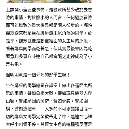
上課開小差這些事情，是觀眾所甚少敢於去冒
險的事情，對於膽小的人而言，任何過於冒險
而可能導致的重大後果都是讓人卻步的，哪怕
觀眾從來都是坐在班房最末尾角落的同學。於
是乎，觀眾就像是動畫裡面的女主角的那般，
看著鄰桌同學而乾著急，但其實最後會因為乾
著急和多事八卦連自己都會隨之走神成為了小
差共犯。
但明明就是一個乖巧的好學生呀！
坐在鄰桌的同學總是在課堂上做出各種匪夷所
思的事情，譬如象棋大戰，譬如玩具機器人爬
山賽，譬如頑固的潔癖，譬如骨牌，譬如圍
棋，譬如遙控車……太多的不可思議讓目睹一
切的鄰桌女同學完全被帶走了神，連連在心裡
大呼小叫個不停。其實女主角的這種種反應是