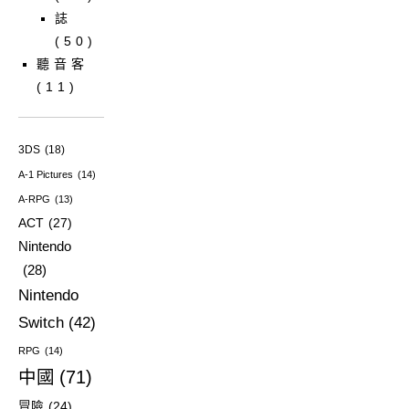
誌
(50)
聽音客
(11)
3DS
(18)
A-1 Pictures
(14)
A-RPG
(13)
ACT
(27)
Nintendo
(28)
Nintendo
Switch
(42)
RPG
(14)
中國
(71)
冒險
(24)