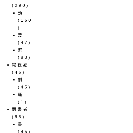
(290)
動
(160
)
漫
(47)
遊
(83)
電視犯
(46)
劇
(45)
騷
(1)
閱書者
(95)
書
(45)