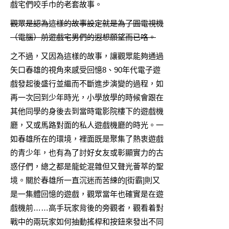
戲宅們咬手巾的老套故事。
觀眾是認為這樣的故事設定就是為了圓電視機
（電腦）前遊戲宅男們的遐想願望而已咯。
之不過，又因為這樣的故事，讓觀眾能夠通過
矢口春雄的視角來感受回憶8、90年代電子遊
戲發起後盛行並繼而不斷進步演變的過程，如
再一次回到少年時光，小學放學的時候會跟在
其他同學的身後去到當時電影院樓下的遊戲機
廳，又或馬路對面的私人遊戲機廳的時光。一
如春雄所在的環境，裡面既是聚集了熱衷遊戲
的青少年，也有為了討好女友或彰顯實力的古
惑仔們，總之都是龍蛇混雜但又聲光薈萃的聖
境。關於春雄所一直沉迷而苦練的[街霸]則又
是一集體回憶的遊戲，觀眾當年也確實是在遊
戲機前……高手玩家背後的旁觀者，觀看着對
戰中的兩玩家如何抽動搖桿和按鈕來發出不同