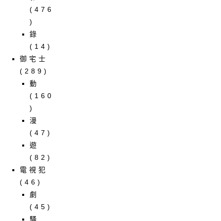
(476
)
錄
(14)
御宅士
(289)
動
(160
)
漫
(47)
遊
(82)
電視犯
(46)
劇
(45)
騷