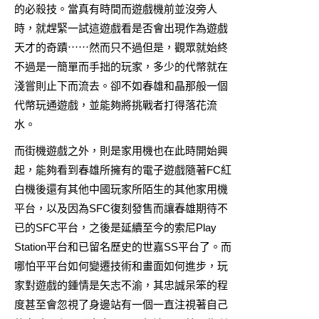
的必殺技。當真有時間而遊戲機前並沒旁人
時，就趕緊一試這遊戲看是否會出現作為遊戲
天才的奇蹟⋯⋯然而只不過但是，觀眾就始終
不過是一簡單而手拙的玩家，多少的代幣就在
淺嘗則止下而流去。卻不如春雄和晶那般一個
代幣玩通遊戲，並能夠將挑戰者打得落花流
水。
而街機遊戲之外，則是家用機也在此時開始興
起，能夠看到春雄所擁有的電子遊戲隨著FC紅
白機後還有其他中國玩家所陌生的其他家用機
平台，以及因為SFC復刻發售而讓春雄期待不
已的SFC平台，之後是延續至今的索尼Play
Station平台和已留名歷史的世嘉SS平台了。而
哪怕平平台如何變遷技術和畫面如何進步，玩
家對遊戲的鍾情是矢志不渝，其忠誠呆笨的程
度甚至會忽視了身邊站有一個一直注視著自己