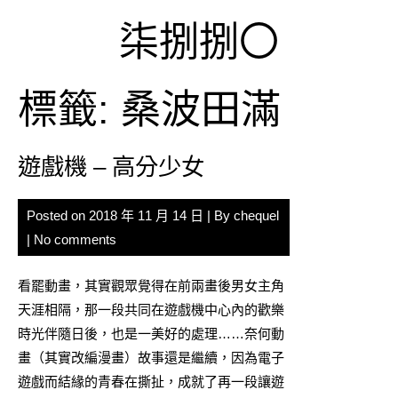
Skip
柒捌捌〇
to
content
標籤:
桑波田滿
遊戲機 – 高分少女
Posted on
2018 年 11 月 14 日
| By
chequel
|
No comments
看罷動畫，其實觀眾覺得在前兩畫後男女主角
天涯相隔，那一段共同在遊戲機中心內的歡樂
時光伴隨日後，也是一美好的處理……奈何動
畫（其實改編漫畫）故事還是繼續，因為電子
遊戲而結緣的青春在撕扯，成就了再一段讓遊