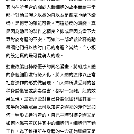
其內在所包含的關於人體細胞的故事而讓平常
那些對動畫嗤之以鼻的自以為是觀眾也給予讚
譽，是何等的難能可貴。而這態度的轉變，真
是因為動畫的製作之精良？抑或是因為當下大
眾對於身體的不安，而如此一部輕鬆詮釋的動
畫讓他們得以檢討自己的身體？當然，血小板
的設定真的是可愛萌人的啦。
動畫改編自柿原優子的同名漫畫，將組成人體
的多個細胞進行擬人化，將人體的運作以正常
社會運作的形式做展現，而人體所遭受到的各
種身體傷害或病毒侵害，都以一災難片般的效
果呈現，是讓那些對自己身體似懂非懂其實一
知半解的觀眾藉此可以知道身體裡的運作是如
何一種形式進行着的，自己平時對待身體又是
如何地傷害着居住其中的細胞們。細胞們辛勤
工作，為了維持所在身體的生命能夠繼續又是