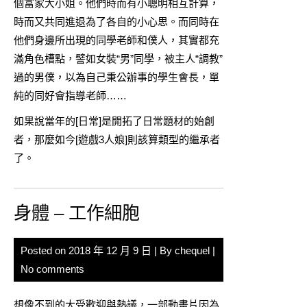
個富家大小姐。他們時而有小聰明相互計算，
時而又共同進退為了各自的小心思。而同時在
他們身邊所出現的同學老師和僕人，其實都充
滿角色槽點，譬如女裝“男”同學，被主人“調教”
過的男僕，以為自己秉公辦事的學生會長，單
純的同好會指導老師……
如果說當年的[日常]是開拓了日常題材的始創
者，那麼如今[遊戲3人娘]則該算類型的繼承者
了。
身體 – 工作細胞
Posted on
2018 年 12 月 9 日
| By
chequel
|
No comments
想像不到的大受歡迎與熱議，一部動畫片因為