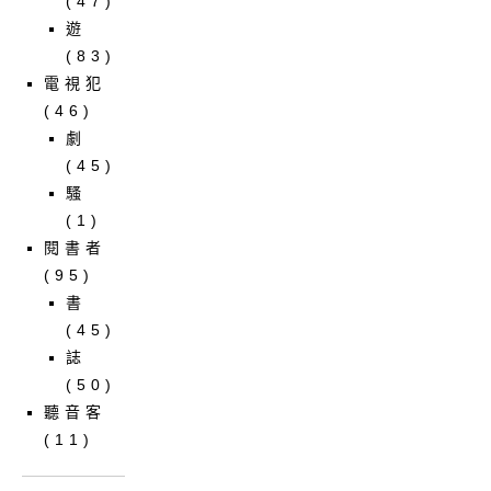
(47)
遊
(83)
電視犯
(46)
劇
(45)
騷
(1)
閱書者
(95)
書
(45)
誌
(50)
聽音客
(11)