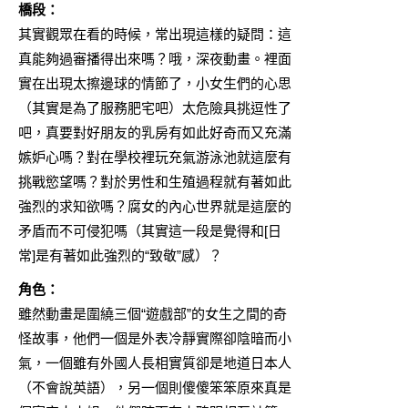
橋段：
其實觀眾在看的時候，常出現這樣的疑問：這
真能夠過審播得出來嗎？哦，深夜動畫。裡面
實在出現太擦邊球的情節了，小女生們的心思
（其實是為了服務肥宅吧）太危險具挑逗性了
吧，真要對好朋友的乳房有如此好奇而又充滿
嫉妒心嗎？對在學校裡玩充氣游泳池就這麼有
挑戰慾望嗎？對於男性和生殖過程就有著如此
強烈的求知欲嗎？腐女的內心世界就是這麼的
矛盾而不可侵犯嗎（其實這一段是覺得和[日
常]是有著如此強烈的“致敬”感）？
角色：
雖然動畫是圍繞三個“遊戲部”的女生之間的奇
怪故事，他們一個是外表冷靜實際卻陰暗而小
氣，一個雖有外國人長相實質卻是地道日本人
（不會說英語），另一個則傻傻笨笨原來真是