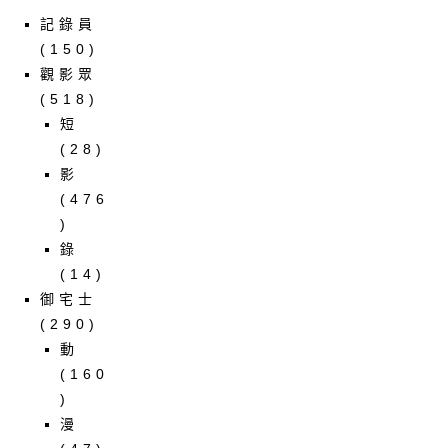
記錄員
(150)
觀影眾
(518)
短
(28)
影
(476
)
錄
(14)
御宅士
(290)
動
(160
)
漫