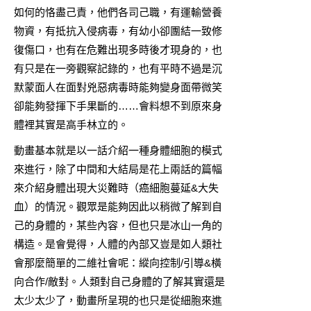
如何的恪盡己責，他們各司己職，有運輸營養
物資，有抵抗入侵病毒，有幼小卻團結一致修
復傷口，也有在危難出現多時後才現身的，也
有只是在一旁觀察記錄的，也有平時不過是沉
默蒙面人在面對兇惡病毒時能夠變身面帶微笑
卻能夠發揮下手果斷的……會料想不到原來身
體裡其實是高手林立的。
動畫基本就是以一話介紹一種身體細胞的模式
來進行，除了中間和大結局是花上兩話的篇幅
來介紹身體出現大災難時（癌細胞蔓延&大失
血）的情況。觀眾是能夠因此以稍微了解到自
己的身體的，某些內容，但也只是冰山一角的
構造。是會覺得，人體的內部又豈是如人類社
會那麼簡單的二維社會呢：縱向控制/引導&橫
向合作/敵對。人類對自己身體的了解其實還是
太少太少了，動畫所呈現的也只是從細胞來進