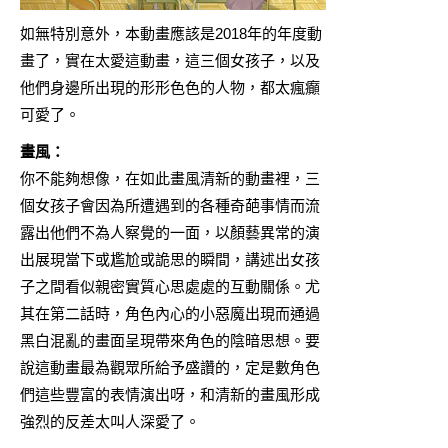
如無特別意外，本動畫應該是2018年的年度動
畫了，實在太愛這動畫，這三個女孩子，以及
他們身邊所出現的形形色色的人物，都太瘋癲
可愛了。
畫風：
你不能夠想像，在如此畫風清新的動畫裡，三
個女孩子會因為所遭遇到的各種奇葩事情而流
露出他們不為人察覺的一面，以顏藝異常的演
出展現當下或尷尬或詭思的瞬間，講述出女孩
子之間看似親密實質心思處處的互動關係。尤
其在第二話時，角色內心的小惡魔出現而通過
黑白混亂的畫面呈現帶來角色的陰暗思想。要
說這動畫最為觀眾所給予盛讚的，定是數角色
們這些豐富的表情演出呀，和清新的畫風形成
強烈的反差太叫人深愛了。