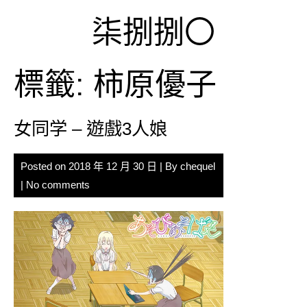
Skip
柒捌捌〇
to
content
標籤:
柿原優子
女同学 – 遊戲3人娘
Posted on
2018 年 12 月 30 日
| By
chequel
|
No comments