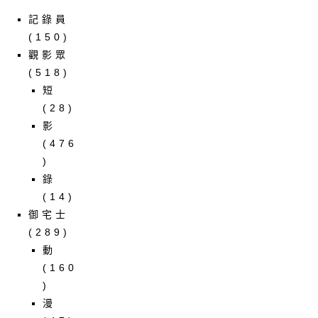
記錄員
(150)
觀影眾
(518)
短
(28)
影
(476
)
錄
(14)
御宅士
(289)
動
(160
)
漫