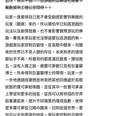
戲呀。
但又不過……這游戲的盒裝版也是要下
載數據到主機佔空間呀！！
玩家一直覺得自己是不會受劇透影響到樂趣的
玩家（觀衆）來的，所以哪怕早已知道游戲的
玩法以及劇情發展，也不會影響實際游玩的樂
趣。畢竟本來玩家也沒想過要玩這游戲的嘛。
游戲是玩家控制百變怪，從長眠中醒來，但醒
來的世界已不見人類的存在，本來熟悉的環境
都似乎不再，所看到的都是滿目蒼夷，穨垣敗
瓦。沒有人類之餘，連寶可夢都只見有巨蔓藤
博士。所幸得到巨蔓藤博士的帶領，玩家一步
一步地通過搭建栖息地來把其他同樣處於長眠
狀態的寶可夢給喚醒，並從其中一些寶可夢身
上學習到更多的技能，從而可以將坍塌的世界
給重建起來，提升不同場景的環境指數，使得
更多寶可夢從沉睡中醒來，回到這個世界，更
加可以去到更遠的地區。當玩家控制的百變怪