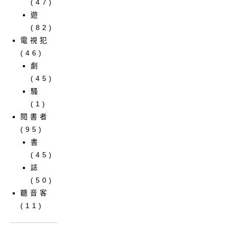
(47)
遊
(82)
電視犯
(46)
劇
(45)
騷
(1)
閱書者
(95)
書
(45)
誌
(50)
聽音客
(11)