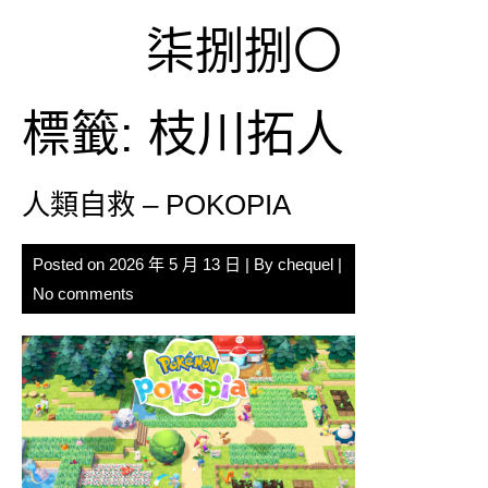
Skip
柒捌捌〇
to
content
標籤:
枝川拓人
人類自救 – POKOPIA
Posted on
2026 年 5 月 13 日
| By
chequel
|
No comments