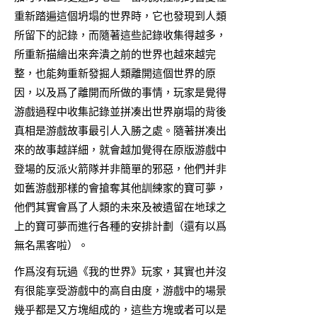
重新踏遍這個坍塌的世界時，它也發現到人類
所留下的記錄，而隨著這些記錄收集得越多，
所重新描繪出來奔潰之前的世界也越來越完
整，也能夠重新發掘人類離開這個世界的原
因，以及爲了離開而所做的事情，玩家是覺得
游戲過程中收集記錄並拼凑出世界崩塌的背後
真相是游戲故事最引人入勝之處。隨著拼凑出
來的故事越詳細，就會越加覺得在原版游戲中
登場的反派火箭隊并非簡單的邪惡，他們并非
如舊游戲那樣的會搶奪其他訓練家的寶可夢，
他們其實會爲了人類的未來及被遺留在地球之
上的寶可夢而進行各種的安排計劃（還有以爲
無名黑客啦）。
作爲沒有玩過《我的世界》玩家，其實也并沒
有很能享受游戲中的高自由度，游戲中的場景
幾乎都是又方塊組成的，這些方塊或者可以是