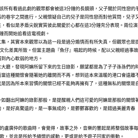
該所有看過此劇的觀眾都會被這3分鐘的長鏡頭，父子關於同性戀的
落的巷宇之間進行，父親懷疑自己的兒子是同性戀而對他質問，兒子
生，看似是矛盾尖銳實質彼此關愛於心都在這3分鐘充分表現。兩位演
鐘而開始追看這電視劇。
二集，其實本來觀眾以為這一段是過分煽情而有所失真，但觀眾也是
域文化差異所致。但當主題曲『魚仔』唱起的時候，配以父親經過事
觸到內心軟弱的地方。
在大廳，發現阿嫲所留下來的生日錄影，願望都是為了子子孫孫們的
而當這種關懷會隨著她的離開而不再，想到這本來溫暖的港口會遠離
就是因為所本來習慣的關懷已經不能夠再擁有了，這種無私的關懷是
一如翻出阿嫲的錄影那般，是提醒親人們這可愛的阿嫲是那般的關懷
的，是好高騖遠的，是一事無成的，是鬱鬱寡歡的，是錯過美麗青春
的盧廣仲的歌曲時，會覺得，故事之外，音樂的響起是將整個故事
歌，並非是所給予緬懷的感動，更或是給予遊子回家的衝動。