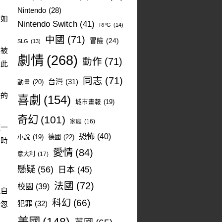
劇
Nintendo
(28)
猶如
Nintendo Switch
(41)
RPG
(14)
中國
(71)
冒險
(24)
SLG
(13)
來被
劇情
(268)
動作
(71)
因此
同志
(71)
台灣
(31)
動畫
(20)
種的
喜劇
(154)
城市畫報
(19)
奇幻
(101)
家庭
(16)
這一
恐怖
(40)
德國
(22)
小說
(19)
世時
愛情
(84)
意大利
(17)
懸疑
(56)
日本
(45)
法國
(72)
校園
(39)
理自
科幻
(66)
犯罪
(32)
所忽