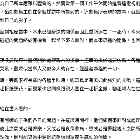
為自己所本應難以體會的，然而當第一個工作午休開始追看這電視
，猶如劇集主創在多個採訪中所提到的，這劇集所表現的故事，就
到自己的影子。
回到祖屋當中，本來已經疏遠的關係而因此重新連在了一起時，本
逃避的問題終於有機會一起坐下來去面對。而本來疏遠的關係，也
夜凌晨就奔往醫院開始處理親人的後事，連串的風俗需要依循，各
哭吼，觀眾似當事人又似旁人的存在，經歷着過程的一切。
嫲，旁觀家裡長輩的各種爭吵時，觀眾真是有著如此強烈的共鳴，
起折紙蓮花，而觀眾也曾同樣跟親人圍在一起折金銀，聊起親人在
給在世人看的。
有阿嫲的子孫們各自的問題，在這段時間裡，他們如何來面對或處
彼此之間或者是逗樂，又或者是哀傷悲痛，更或者是警醒親人之間
點滴，倒想記錄當中幾個能夠讓觀眾產生感動的情節。