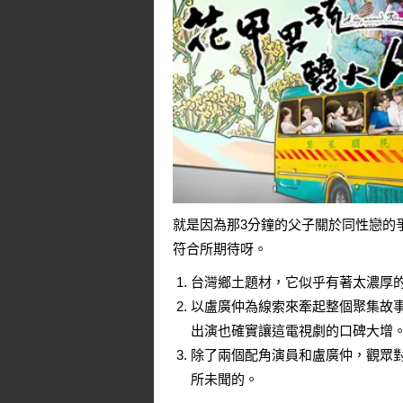
就是因為那3分鐘的父子關於同性戀的
符合所期待呀。
台灣鄉土題材，它似乎有著太濃厚
以盧廣仲為線索來牽起整個聚集故
出演也確實讓這電視劇的口碑大增
除了兩個配角演員和盧廣仲，觀眾對
所未聞的。