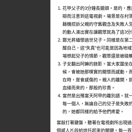
花甲父子的3分鐘長鏡頭。是的，應
辯而注意到這電視劇。場景是在村
藉機控訴父親的守舊觀念及失敗人
的動人演出實在讓觀眾就為了這3分
鄭光昇緬懷過世兒子。同樣是在第
醒自己，這“失真”也可能是因為地
場想起兒子的情節，觀眾還是被碰
子女翻出阿嫲的錄影。當大家圍坐
候，會被她那樸實的關懷而感動，
在時，是會感傷的。親人的離開，
血緣而來的，那般的珍貴。
當然是出殯當天阿甲的離別語。就
每一個人，無論自己的兒子是失敗
的，她都同樣的給予他們疼愛。
當敲打著鍵盤，聽著在電視劇所出現過
個感人片段給烘托起來的關鍵。每一首