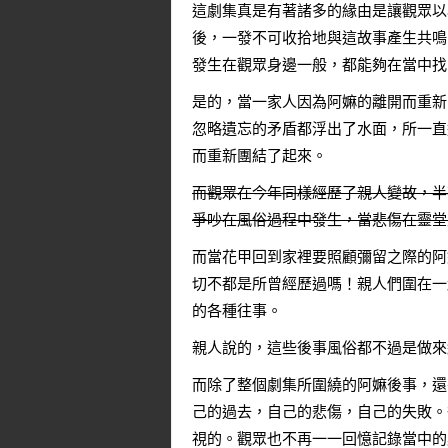
這劇集真是有著諸多的緣由是讓觀眾以
後，一發不可收拾地與這故事產生共鳴
發生在觀眾身邊一般，都能夠在當中找
是的，當一家人因為阿嫲的離開而重新
忽略遺忘的矛盾都浮出了水面，所一直
而重新團結了起來。
而觀眾在今年同樣經歷了親人變故，半
爭吵在風俗過程中發生，當悲傷在靈堂
而當花甲回到家裡要照顧彌留之際的阿
切不都是所曾經歷過嗎！親人們圍在一
的各種往事。
親人說的，這些後事風俗都不過是做來
而除了整個劇集所圍繞的阿嫲後事，還
己的過去，自己的悲傷，自己的失敗。
視的。觀眾也不再一一回憶記錄當中的