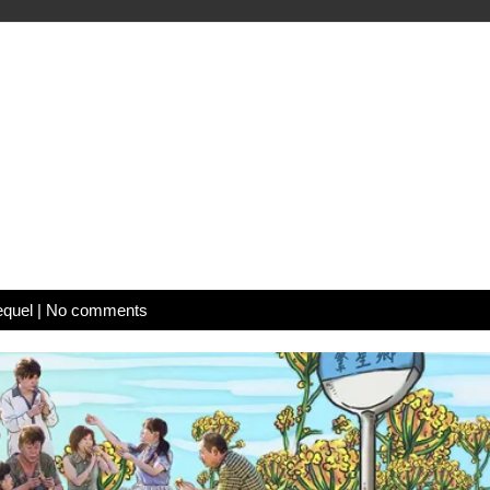
equel
|
No comments