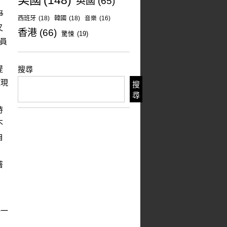
美國
(148)
英國
(65)
爭
西班牙
(18)
韓國
(18)
音樂
(16)
又
香港
(66)
驚悚
(19)
員
提
搜尋
故現
搜
尋
時
不
自
著
每一