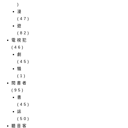
)
漫
(47)
遊
(82)
電視犯
(46)
劇
(45)
騷
(1)
閱書者
(95)
書
(45)
誌
(50)
聽音客