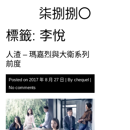
Skip
柒捌捌〇
to
content
標籤:
李悅
人渣 – 瑪嘉烈與大衛系列
前度
Posted on
2017 年 8 月 27 日
| By
chequel
|
No comments