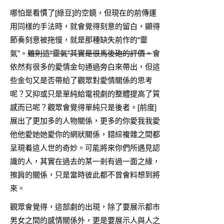
哪怕是看慣了[綠豆]的空鏡，但現在的前傳運
用同樣的手法時，就會覺得刻意的留白，顯得
節奏刻意被拖慢，就是那種缺失前作的“靈
氣”。
雖則這“靈氣”其實是很馬後砲的評價。
會
依然有很多的愛情金句通過旁白來帶出，但這
些金句又是否帶給了觀眾對愛情關係的思考
呢？又抑或只是單純給電視劇的整體提高了質
感而已呢？觀眾會覺得單純只是後者。[前度]
展出了更加多的人物關係，更多的你愛我我愛
他他愛她她愛你的網狀關係，錯綜複雜之間都
呈現着這人世的奇妙。可能將來你們所遇見認
識的人，其實在過去的某一剎有過一面之緣，
擦肩的關係，只是當時彼此都不曾會料想到將
來。
觀眾會覺得，這部劇的出現，除了要展示都市
男女之間的感情關係外，更是要展示人與人之