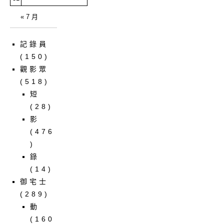
« 7 月
記錄員
(150)
觀影眾
(518)
短
(28)
影
(476
)
錄
(14)
御宅士
(289)
動
(160