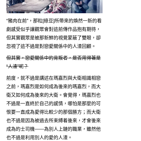
“豬肉在前”，那粒[
綠豆
]所帶來的煥然一新的看
劇感受似乎讓觀眾會對這前傳作品抱有期待，
但其實觀眾是被那新鮮的視覺蒙蔽了雙眼，卻
忽視了這不過是對戀愛關係中的人渣回顧。
但其實，戀愛關係中的背叛者，是否用得著是
“人渣”呢？
前度，就不過是講述在瑪嘉烈與大衛相識相戀
之前，瑪嘉烈是如何成為後來的瑪嘉烈，而大
衛又如何成為後來的大衛。會覺得，瑪嘉烈也
不過是一直終於自己的感情，哪怕是那麼的可
恨要一直成為愛得比較少的那個勝方；而大衛
也不過是因為被過去所束縛着後來，才會後來
成為的士司機——為別人上鏈的職業，雖然他
也不過是利用別人的愛的人渣。