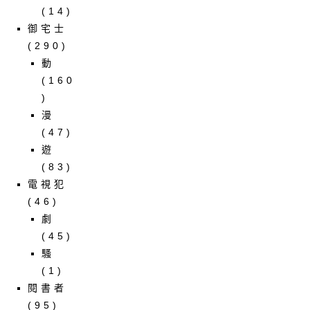
(14)
御宅士
(290)
動
(160
)
漫
(47)
遊
(83)
電視犯
(46)
劇
(45)
騷
(1)
閱書者
(95)