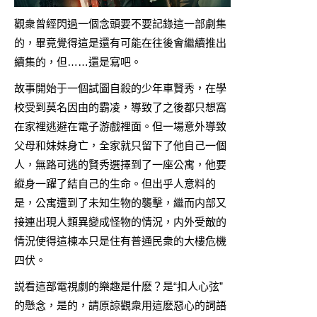
觀衆曾經閃過一個念頭要不要記錄這一部劇集
的，畢竟覺得這是還有可能在往後會繼續推出
續集的，但……還是寫吧。
故事開始于一個試圖自殺的少年車賢秀，在學
校受到莫名因由的霸凌，導致了之後都只想窩
在家裡逃避在電子游戲裡面。但一場意外導致
父母和妹妹身亡，全家就只留下了他自己一個
人，無路可逃的賢秀選擇到了一座公寓，他要
縱身一躍了結自己的生命。但出乎人意料的
是，公寓遭到了未知生物的襲擊，繼而内部又
接連出現人類異變成怪物的情況，内外受敵的
情況使得這棟本只是住有普通民衆的大樓危機
四伏。
説看這部電視劇的樂趣是什麽？是“扣人心弦”
的懸念，是的，請原諒觀衆用這麽惡心的詞語