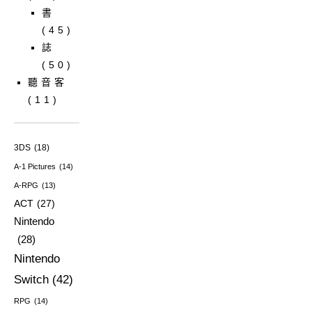
書
(45)
誌
(50)
聽音客
(11)
3DS
(18)
A-1 Pictures
(14)
A-RPG
(13)
ACT
(27)
Nintendo
(28)
Nintendo
Switch
(42)
RPG
(14)