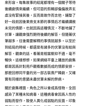
來形容。每集故事的結尾都埋有一個關子等待
後續劇情來繼續，但可惡的剪輯卻偏偏故弄玄
虛沒有緊接其後，反而是故作而言他，鋪墊了
好一段前因後果旁支末節的事情后才繼續講敘
未完的情節。也就因爲這種情況，不斷地鋪了
伏筆，讓觀衆强烈期待後續的解答，但隨著伏
筆越多，往後需要解釋的事情就越多。以至於
到結局的時候，都還是有諸多的伏筆沒有給與
解答，觀衆的話，看著是相當壓抑不適，毫不
暢快。這樣想想，如果網絡平臺上播放的劇集
都是因爲針對用戶觀看數據而成的情節安排，
那麽回想同平臺的另一部古裝喪尸韓劇，又確
實有同樣的意猶未盡伏筆未解的弊病。
關於劇集裡面，角色之所以會成爲怪物，全因
感染了某種未知病毒，這種病毒會因爲人性的
弱點而發作，致使人異化成弱點的反面，印象