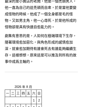
最深的是小賣店的老闆，他是一個禿頭男人，
他一直為自己的這禿頭而自卑，於是當他要變
成怪物的時候，他成了一個全身都是毛的怪
物。又如男主角，他一心尋死，於是他所成的
怪物卻是具有快速自愈能力的。
劇集有意思的是，人如何在極端環境下生存，
隨著環境愈加惡化，與角色形成的感情愈加
深，就會愈加期待有誰會死去有誰能夠繼續生
存。這樣想想，原來這是可以推及到所有的故
事中成爲主軸的。
2026 年 8 月
一
二
三
四
五
六
日
1
2