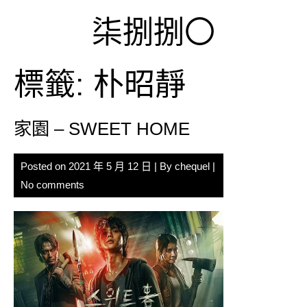
Skip
柒捌捌〇
to
content
標籤:
朴昭靜
家園 – SWEET HOME
Posted on
2021 年 5 月 12 日
| By
chequel
|
No comments