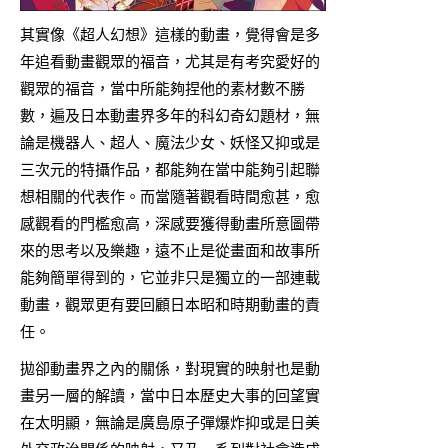
其實像《超人幻想》這樣的動畫，覺得會是多
年追看動畫觀眾的福音，尤其是有考究愛好的
觀眾的福音，當中所能夠捏他的素材數不勝
數，遍及日本動畫界多年的科幻奇幻題材，無
論是機器人、超人、魔法少女、妖怪又抑或是
三次元的特攝作品，都能夠在當中能夠引起聯
想相關的代表作。而當隨著觀看時間愈甚，愈
感觀看的門檻愈高，深感要獲得動畫所意圖帶
來的思考以及樂趣，遠不止是從畫面和故事所
能夠簡單得到的，它並非只是獨立的一部連載
動畫，觀眾更有要回顧日本昭和時期動畫的責
任。
拋卻動畫界之內的關係，對現實的映射也是動
畫另一層的解讀，當中日本歷史大事的回望實
在太明顯，無論是廣島原子彈爆炸抑或是日美