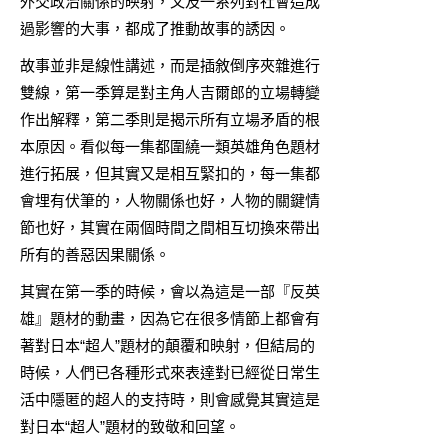
外交政治關係的映射，又及一系列對社會造成
過影響的大事，都成了推動故事的誘因。
故事並非是線性講述，而是插敘倒序夾雜進行
雙線，第一季算是對主角人吉爾郎的立場轉變
作出解釋，第二季則是揭示所有立場矛盾的根
本原因。看似每一集都圍繞一類英雄角色題材
進行拓展，但其實又是相互緊扣的，每一集都
會埋有伏筆的，人物關係也好，人物的關鍵情
節也好，其實在兩個時間之間相互切換來帶出
所有的善惡因果關係。
其實在第一季的時候，會以為這是一部『反英
雄』題材的動畫，因為它在很多情節上都會有
著對日本“超人”題材的顛覆和映射，但結局的
時候，人們已各種形式來表達對已經從日常生
活中隱匿的超人的支持時，則會感覺其實這是
對日本“超人”題材的致敬和回望。