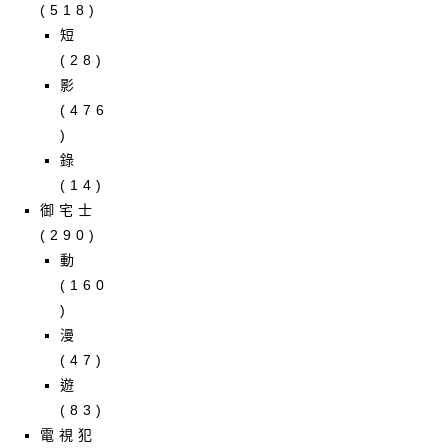
(518)
短
(28)
影
(476
)
錄
(14)
御宅士
(290)
動
(160
)
漫
(47)
遊
(83)
電視犯