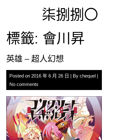
Skip
柒捌捌〇
to
content
標籤:
會川昇
英雄 – 超人幻想
Posted on
2016 年 6 月 26 日
| By
chequel
|
No comments