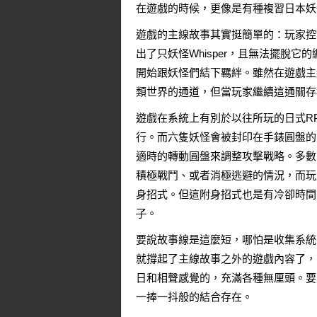
在遊戲的時候，更像是有種複習日本妖
遊戲的主線故事其實挺簡單的：玩家控
出了只妖怪Whisper，且無法擺脫
開始跟妖怪們結下羈絆。雖然在遊戲主
類世界的通道，但當玩家繼續這通關存
遊戲在系統上有別於以往所玩的日式R
行。而六隻妖怪會被封印在手錶圓盤的
適時的轉動圓盤來調整攻擊戰略。多數
積極戰鬥、或者消極逃避的情況，而玩
身招式。但這附身招式也是有冷卻時間
了
。
要說故事線是這麼短，哪怕是收集系統
就撐起了主線故事之外的遊戲內容了，
日和相聲感覺的，充滿各種無厘頭。要是
一捧一抖般的結合存在。