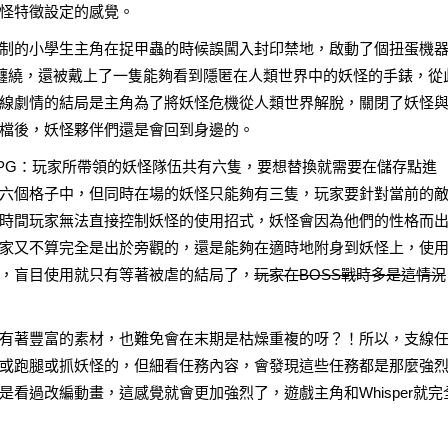
怪特徵設定的感覺。
制的小學生主角在捉甲蟲的時候誤闖入封印禁地，啟動了個扭蛋機
它的纏繞，還被戴上了一隻能夠看到隱匿在人類世界中的妖怪的手錶，從
線劇情的結局是主角為了將妖怪危機從人類世界解脫，關閉了妖怪
檔後，妖怪夥伴們還是會回到身邊的。
PG：玩家所帶領的妖怪隊伍共有六隻，要想替換就需要在儲存點進
六個格子中，但同時在場的妖怪只能夠有三隻，玩家要針對當前的
時間玩家無法直接控制妖怪的使用招式，妖怪會因為他們的性格而
家又不算完全是出於旁觀的，還是能夠在適時地附身到妖怪上，使
，盲目使用就只有等著被虐的結局了，
玩家在BOSS戰時多是這情況
有著豐富的素材，也難免會在末期是枯燥重複的呀？！所以，支線
或跑腿或抓妖怪的，但細看任務內容，會發現這些任務都是那麼強
看過改編動畫，這感覺就會更加強烈了，遊戲主角和Whisper就完