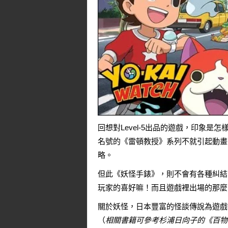
回想對Level-5出品的遊戲，印象
名號的《雷頓教授》系列不就引起動畫
略。
但此《妖怪手錶》，則不會有各種糾結
玩家的喜好嘛！而且遊戲裡出場的那麼
關於妖怪，日本豐富的怪談傳說為遊戲
（
相關書籍可參考
杉浦日向子
的《
百物