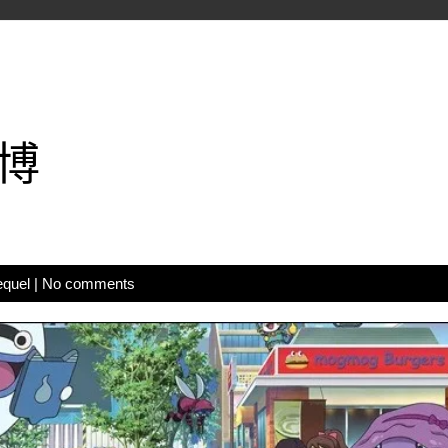
博
equel
|
No comments