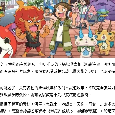
是怎樣的？童稚而有著趣味，但更重要的，過場動畫相當精彩有趣。那打
而深深吸引著玩家，哪怕要忍受或枯燥或已爛大街的謎題，也要堅
的謎題了，只有各種的妖怪收集和戰鬥。說道收集，不就完全就是
多那麼多的妖怪，總讓玩家欲罷不能地要啟動遊戲呀。
提供了豐富的素材，河童、鬼武士、地縛靈、天狗、雪女……太多
語
》，而整合內容也可參考《
知日
》雜誌的一期
怪談
專題
）。於是