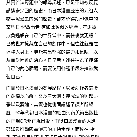
其實雜誌專題中的報導記述，已是不知被反复
講述多少回的歷史。而日本漫畫歷史的元祖人
物手塚治虫的奮鬥歷史，卻才曉得跟印像中的
某些日本“故事者”有如此類似的經歷：年少被
欺負逃躲在自己的世界當中，而往後就更將自
己的世界掩藏在自己的創作中。但往往就是在
這種人身上，更能看出堅強的毅力和氣魄，以
及面對困難的決心。自卑者，卻往往為了掩飾
自己的內心脆弱，而要使用各種手段來掩飾武
裝自己。
而關於日本漫畫的發展歷程，以及創作者背後
的輝煌及心酸，又及三大漫畫連載誌的興起競
爭以及萎縮，其實也從側面講述了讀者所經
歷，90年代初日本漫畫的經由海南美術出版社
的正規OR非正規出版，而後口袋漫畫的大肆
蔓延及推動國產漫畫的加快步伐，而後在“指