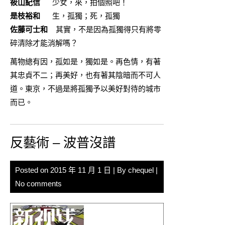
筱山紀信
少女，來，拍個照吧！
是枝裕和
生，孤獨；死，孤獨
佐藤可士和
其實，不是因為孤獨得只有將零
碎清除才能消解嗎？
萬物總有因，孤如是，獨如是。再色情，有著
其忠貞不二；再美好，也有著其陰暗而不可人
道。東京，不過是將孤獨予以美好對待的城市
而已。
反藝術 – 波普沒譜
Posted on
2015 年 11 月 1 日
| By
chequel
|
No comments