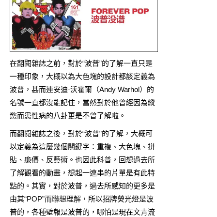
在翻閱雜誌之前，對於“波普”的了解一直只是
一種印象，大概以為大色塊的設計都該定義為
波普，甚而連安迪·沃霍爾（Andy Warhol）的
名號一直都沒能記住，當然對於他曾經因為縱
慾而患性病的八卦更是不曾了解啦。
而翻閱雜誌之後，對於“波普”的了解，大概可
以定義為這麼幾個關鍵字：重複、大色塊、拼
貼、
廉價
、反藝術。也因此科普，回想過去所
了解觀看的動畫，想起一連串的片單是有此特
點的。其實，對於波普，過去所感知的更多是
由其“POP”而聯想理解，所以招牌熒光燈是波
普的，各種壁報是波普的，哪怕是現在文青流