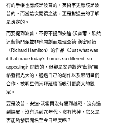
行的手帳也應該是波普的，美術字更應該是波
普的。而當這次閱讀之後，更是對過去的了解
是肯定的。
而要提到波普，不得不提到安迪·沃霍爾，雖然
這藝術門派並非他開創而是理查德·漢密爾頓
（Richard Hamilton）的作品《Just what was
it that made today’s homes so different, so
appealing》開始的，但卻是安迪將這“藝術”風
格發揚光大的，通過自己的創作以及跟明星們
合作、被明星們崇拜延續而吸引更廣大的觀
眾。
要是波普、安迪·沃霍爾沒有遇到越戰，沒有遇
到嬉皮、沒有遇到70年代、沒有垮掉，它又是
否能夠發展聞名至今日程度呢？