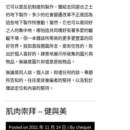
它可以是反抗制度的製作，團結志同道合之士
的地下製作，多少的社會變遷改革不正是因為
這些地下製作所推動！當然，它也可以是同好
之人的集中地，哪怕這共同嗜好有著多麼的齷
齪不堪，但一本雜誌所帶來的更多更豐富的同
好世界。就如首段開篇所言，是有任性的，有
出於個人喜好的，肆意地展示所收集的圖片與
物品，無論是圖片抑或是原始物品。
無論是同人誌，個人誌，抑或任何的誌，專題
所告知的，往往是背後編者的堅持，以及對於
雜誌定位和內容的堅持。
肌肉崇拜 – 健與美
Posted on
2011 年 11 月 14 日
| By
chequel