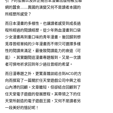
引”下的發展以及非正規日本漫畫出版物被互聯
網的蠶食……異國的演變又何不是讀者本國的
所經歷所感受？
而日本漫畫的多樣性，也讓讀者感受到成長過
程所經過的閱讀經歷，從少年熱血漫畫到口袋
少女漫畫再到重口味的青年漫畫，後回歸到想
覓尋曾經單純的少年漫畫而不得只可選擇多樣
性的閱讀來滿足，最後致閱讀能力的衰退（可
能）。其實翻閱這漫畫專題報到，又是一次讀
者可憐地祈求回到年少過往曾經的希望。
而日漫專題之外，更驚喜雜誌結合到ACG的方
向而撰寫了一篇關於任天堂遊戲公司中興之祖
山內溥的回顧。文章雖短，但卻結合回顧到了
任天堂電子遊戲的發展歷程。其帶領之下的任
天堂所創造的電子遊戲王國，又何不是讀者另
一段美好的憶記呢！