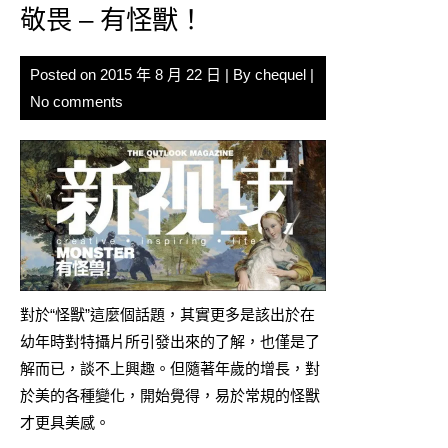
敬畏 – 有怪獸！
Posted on
2015 年 8 月 22 日
| By
chequel
|
No comments
對於“怪獸”這麼個話題，其實更多是該出於在
幼年時對特攝片所引發出來的了解，也僅是了
解而已，談不上興趣。但隨著年歲的增長，對
於美的各種變化，開始覺得，易於常規的怪獸
才更具美感。