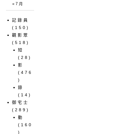
« 7 月
記錄員
(150)
觀影眾
(518)
短
(28)
影
(476
)
錄
(14)
御宅士
(289)
動
(160
)