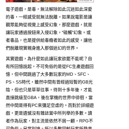
電子遊戲，是毒，無法解除如此沉迷如此深愛
的毒，一經感受就無法脫離。如果說電影是讓
觀眾能夠從視覺上感受幻象，那麼遊戲，就是
讓玩家通過按鈕來入侵幻象，“碰觸”幻象。或
者毒品，也是提供給毒癮者如此的感受，讓他
們脫離現實親身進入那個迷幻的世界。
其實遊戲，為什麼如此讓玩家欲罷不能呢？自
有所回憶說起，不可免俗的是從FC生產遊戲回
憶，但中間跳過了大多數玩家的MD、SFC、
PS、SS時代，雖然中間有曾經過短暫的GB光
陰，但也只是草草往事，待到十多年後，才能
直接跳級至GBA，後在掌機的世界中徘徊，當
然中間是得有PC來彌足空虛的。而對於詳細遊
戲，更是遺憾沒有雜誌當中所列舉的多數。讀
者作為玩家，對主流是依然不屑一顧，RPG不
可免俗，另當別論。所以多數同齡玩家所熱衷