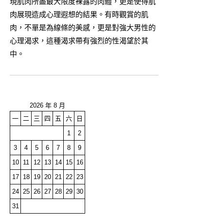
現肌肉所盡最大限度裸露的肉體，更是使得肌
肉展現造成心理遐想的結果。有時觀賞的肌
肉，不單是為線條的美感，更是對強大男性的
心理渴求，這種渴求帶有強烈的性渴望於其
中。
2026 年 8 月
一
二
三
四
五
六
日
1
2
3
4
5
6
7
8
9
10
11
12
13
14
15
16
17
18
19
20
21
22
23
24
25
26
27
28
29
30
31