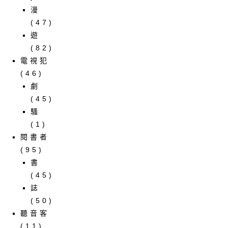
漫
(47)
遊
(82)
電視犯
(46)
劇
(45)
騷
(1)
閱書者
(95)
書
(45)
誌
(50)
聽音客
(11)