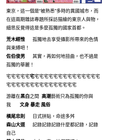
東京，這一個是“被熟悉”多時的異國城市，而
在這兩期雜誌專題所採訪描繪的東京人與物，
細思反覺得這是多麼孤獨的國家首都。
荒木經惟
孤獨地去享受攝影所帶來的色情
與束縛吧！
佐伯俊男
其實，再如何地扭曲，也不過是
孤獨的華麗！
宅宅宅宅宅
宅
宅宅宅宅宅宅宅宅宅宅宅宅宅宅
宅宅宅宅宅宅宅宅宅宅宅宅宅宅宅
游離在
黑白
之間
高潮
藝術只為孤獨的你與
我
文身 暴走 風俗
橫尾忠則
日式拼貼，命途多舛
森山大道
記錄記錄記錄什麼都記錄，記錄
自己