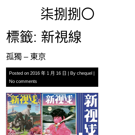
Skip
柒捌捌〇
to
content
標籤:
新視線
孤獨 – 東京
Posted on
2016 年 1 月 16 日
| By
chequel
|
No comments