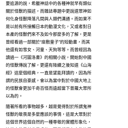
要追源的說，希臘神話中的各種神就早有類似
關於怪獸的描述，而雜誌專題中更說道眾神如
何化身怪獸降落凡間與人類們溝通。而如果不
是以前有所接觸日本的動漫文化，又或者對日
本產的怪獸們來不及如今那麼多的了解，更是
曾經看過一部關於“座敷童子”的短動畫，而其
他還有如雪女、河童、天狗等等。而曾經因為
讀過一《河圖洛書》的相關小說，開始對中國
的怪獸傳說了解，更還有陸續之後知道《山海
經》這麼個經典，一直是望能拜讀的，因為所
謂的民族自豪感，會以為當中對於中國大地上
的怪獸會更加千奇百怪而遠超當下普羅大眾所
以為的。
隨著所看的事物越多，越是覺得對於所謂鬼神
怪獸的敬畏是多麼應該的事情，這是大眾對於
這個世界這個自然的一種尊敬的實體形象化，