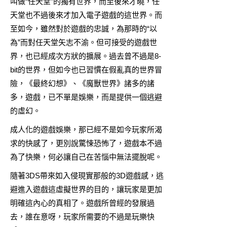
叫做“任天堂”的獨有世界，而至後來才曉，任
天堂也不過後來才加入電子遊戲的這世界。而
至如今，雖然對於遊戲的忠誠，為那時的“以
為”而對任天堂矢志不渝。但可接受的遊戲世
界，也已經成次方狀的擴展。過去曾不過是8-
bit的世界，但如今也已習慣在假亂真的世界冒
險，《最終幻想》、《魔獸世界》諸多的諸
多，遊戲，已不單是娛樂，而是提供一個逃避
的虛幻。
成人化的遊戲娛樂，那已經不是如今玩家所渴
求的快感了，更別說驚悚恐怖了，遊戲本不過
為了快樂，何必讓自己在苦惱中無法擺脫呢。
隨著3DS帶來如入侵現實那般的3D遊戲感，逃
避進入遊戲這虛擬世界的目的，讓玩家是更加
明確這內心的真相了。遊戲所曾經的發展過
去，誰在意呀，玩家所需要的不過是玩樂快