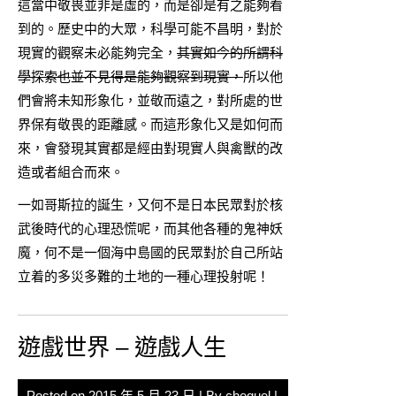
這當中敬畏並非是虛的，而是卻是有之能夠看
到的。歷史中的大眾，科學可能不昌明，對於
現實的觀察未必能夠完全，
其實如今的所謂科
學探索也並不見得是能夠觀察到現實，
所以他
們會將未知形象化，並敬而遠之，對所處的世
界保有敬畏的距離感。而這形象化又是如何而
來，會發現其實都是經由對現實人與禽獸的改
造或者組合而來。
一如哥斯拉的誕生，又何不是日本民眾對於核
武後時代的心理恐慌呢，而其他各種的鬼神妖
魔，何不是一個海中島國的民眾對於自己所站
立着的多災多難的土地的一種心理投射呢！
遊戲世界 – 遊戲人生
Posted on
2015 年 5 月 23 日
| By
chequel
|