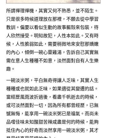
所謂禪理禪機，其實又何不熟悉，並不陌生。
只是很多時候道理放在那裡，不願去從中學習
教訓。偏要以看似生動的故事軀殼來包裝，待
人欣然接受。明知故犯，人性本如此。又有時
候，人性脆弱如此，需要稍微地來安慰那嬌嫩
的內心，傾倒一碗心靈雞湯，告訴自己其實無
需在意人生種種不如意，淡然面對自有人生樂
趣。
一碗淡米粥，平白無奇得讓人乏味，其實人生
種種或也就如此乏味，如果適從其變遷的話。
當經歷風雨波折過後，看盡千帆逝去的時候，
或可淡然面對一切，因為所有都曾經歷，已無
憾無悔，能享用一碗淡米粥已是福氣。而尚未
品嚐佳味未知酸甜苦辣咸盡是何的時候，能夠
抵住內心的好奇而淡然享用一碗淡米粥，其才