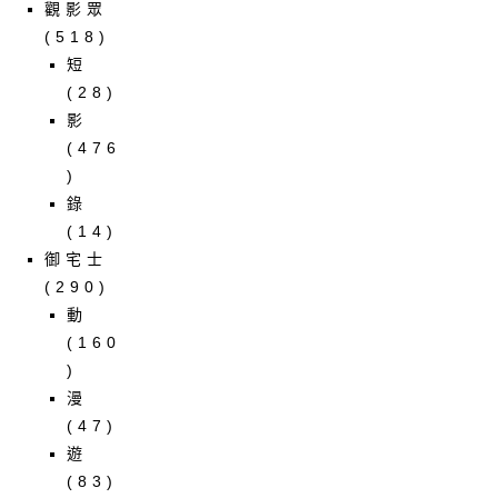
觀影眾
(518)
短
(28)
影
(476
)
錄
(14)
御宅士
(290)
動
(160
)
漫
(47)
遊
(83)