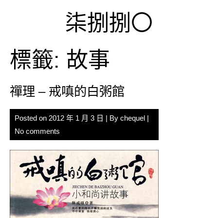
Skip
柒捌捌〇
to
content
標籤:
故事
禪理 – 戒嗔的白粥館
Posted on
2012 年 1 月 3 日
| By
chequel
|
No comments