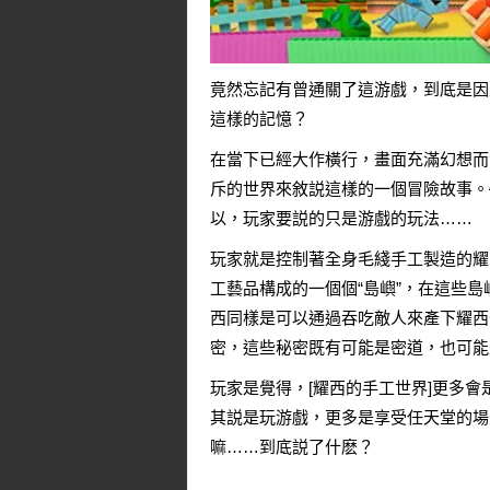
竟然忘記有曾通關了這游戲，到底是因
這樣的記憶？
在當下已經大作橫行，畫面充滿幻想而
斥的世界來敘説這樣的一個冒險故事。
以，玩家要説的只是游戲的玩法……
玩家就是控制著全身毛綫手工製造的耀
工藝品構成的一個個“島嶼”，在這些
西同樣是可以通過吞吃敵人來產下耀西
密，這些秘密既有可能是密道，也可能
玩家是覺得，[耀西的手工世界]更多
其説是玩游戲，更多是享受任天堂的場
嘛……到底説了什麽？