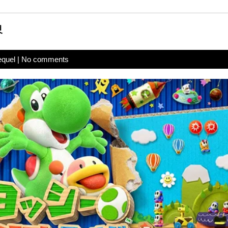
界
equel
|
No comments