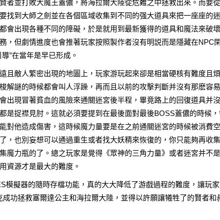
賢者並打敗大魔王蓋儂，將海拉爾大陸從危難之中拯救出來。而要
要找到大師之劍並在各個區域收集到不同的强大道具來把一座座的
都會出現各種不同的障礙，於是就用到最新獲得的道具和魔法來破
務，但劇情進度也會推著玩家按照製作者沒有明説而是隱藏在NPC
引導”在當年是早已形成。
遠且敵人繁密出現的地圖上，玩家游玩起來卻是相當硬核有難度且
梭解謎的時候都會叫人浮躁，再而且以前的攻擊判斷并沒有那麽容
會出現冒著貧血的風險來通關迷宮後半程，畢竟路上的回復道具并
都是捉襟見肘。這就必須要提到在最後面對最後BOSS蓋儂的時候，
能對他造成傷害，這時候魔力量要是在之前通關迷宮的時候被消費
了，也別妄想可以通過重生或者找大妖精來恢復的，你只能夠再收
集魔力瓶的了。總之玩家是覺得《眾神的三角力量》或者迷宮并不
用資源才是最大的難度。
nline這SNES模擬器的隨時存檔功能，真的大大降低了游戲過程的難度，讓玩
林克成功拯救塞爾達公主和海拉爾大陸，並得以許願讓犧牲了的賢者和