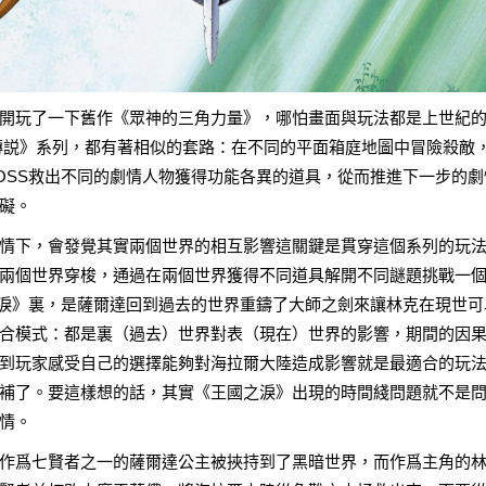
開玩了一下舊作《眾神的三角力量》，哪怕畫面與玩法都是上世紀
傳説》系列，都有著相似的套路：在不同的平面箱庭地圖中冒險殺敵
OSS救出不同的劇情人物獲得功能各異的道具，從而推進下一步的劇
礙。
情下，會發覺其實兩個世界的相互影響這關鍵是貫穿這個系列的玩
兩個世界穿梭，通過在兩個世界獲得不同道具解開不同謎題挑戰一
之淚》裏，是薩爾達回到過去的世界重鑄了大師之劍來讓林克在現世可
合模式：都是裏（過去）世界對表（現在）世界的影響，期間的因
到玩家感受自己的選擇能夠對海拉爾大陸造成影響就是最適合的玩
補了。要這樣想的話，其實《王國之淚》出現的時間綫問題就不是
情。
作爲七賢者之一的薩爾達公主被挾持到了黑暗世界，而作爲主角的