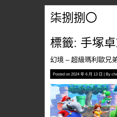
Skip
to
柒捌捌〇
content
標籤:
手塚卓
幻境 – 超級瑪利歐兄
Posted on
2024 年 6 月 13 日
| By
ch