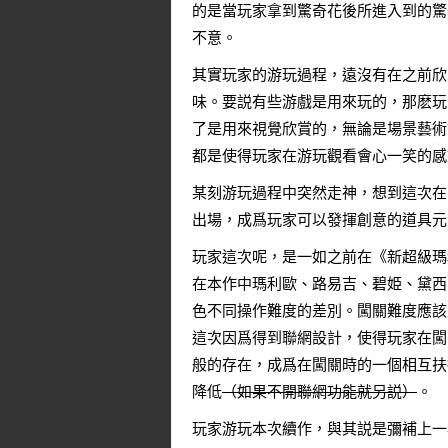
的是當玩家拿到驚奇花後所進入到的驚
不意。
其實玩家的游玩過程，遠沒有在之前欣
味。要説有些游戲是用來玩的，那麽玩
了是用來視覺欣賞的，無論是場景藝術
都是使得玩家在游玩觀看會心一笑的感
某刻游玩過程中突然走神，想到這次在
出場，成爲玩家可以發揮創意的道具元
玩家這次呢，是一如之前在《新超級瑪
在本作中瑪利歐、路易吉、碧姫、黛西
色不同操作難度的差別。闖關難度應該
這次因爲得到聯網設計，使得玩家在闖
般的存在，成爲在闖關時的一個相互扶
降低
（如果不開聯網功能就另説）
。
玩家游玩本次續作，與其説是彌補上一年