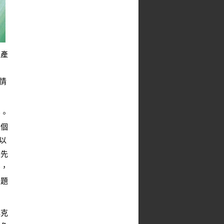
的產
，
情
法。
個個
以
果先
法，
問題
林克