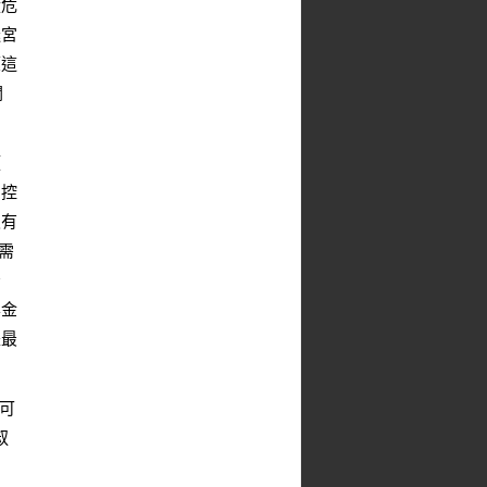
從危
迷宮
壞這
閑
煩
易控
沒有
需
空
集金
是最
家可
叔