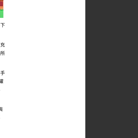
不下
品充
。
所
個手
耀
秘
與
事