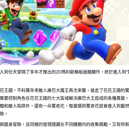
入到任天堂隔了多年才推出的2D瑪利歐橫板過關續作，終於進入到“
花王國，不料萬年老敵人庫巴大魔王再次來襲，搶走了花花王國的
需要控制角色在花花王國的七大區域解決庫巴大王造成的各種異變
關和敵人陷阱外，還有一朵驚奇花，每當摘到驚奇花就會進入到截
險。
與變身冒險，且同樣的發現隱藏在不同機關内的收集獎勵。又有所