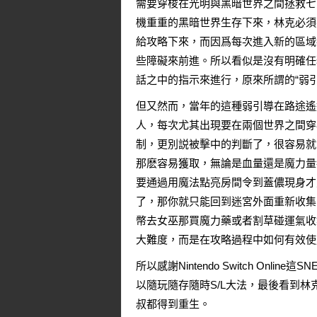
需要穿梭在光明與黑暗世界之間拯救七
機重重的黑暗世界生存下來，林克必須
給攻略下來，而因爲每次進入新的區域
些障礙來前進。所以看似是沒有明確任
話之中的指示來進行，原來所謂的“弱
但又然而，當年的這種弱引導在路途遙
人，每次尤其出現要在兩個世界之間穿
制，更別説被擊中的判斷了，很容易就
那麽容易獲取，無論是血量還是魔力量
要通過用魔法點亮房間令到蓋儂現身才
了，那你就只能回到迷宮外面重新收集
幣去女巫那買魔力藥或者割草碰運氣收
大難度，而是在攻略過程中如何有效使
所以感謝Nintendo Switch O
以隨玩隨存隨時S/L大法，最後看到
叔都得到重生。