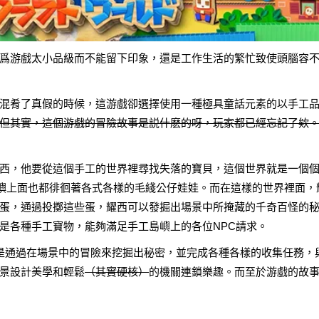
爲游戲太小品級而不能留下印象，還是工作生活的繁忙致使頭腦容
混肴了真假的時候，這游戲卻選擇使用一種極具童話元素的以手工
但其實，這個游戲的冒險故事是説什麽的呀，玩家都已經忘記了欸
西，他要從這個手工的世界裡尋找失落的寶貝，這個世界就是一個
島嶼上面也都徘徊著各式各樣的毛綫公仔娃娃。而在這樣的世界裡面，
蛋，通過投擲這些蛋，耀西可以發掘出場景中所掩藏的千奇百怪的
是各種手工寶物，能夠滿足手工島嶼上的各位NPC請求。
會是通過在場景中的冒險來挖掘出秘密，並完成各種各樣的收集任務，
景設計美學和輕鬆
（其實硬核）
的機關連鎖樂趣。而至於游戲的故