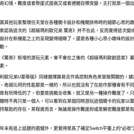
奇幻境，難度或者懸崖式提高又或者通關目標突變，主打就是一個
賞其他玩家整理任天堂在各種關卡設計和機關排佈時的細節心思的
家認爲這次的《超級瑪利歐兄弟 驚奇》并不在此，反而覺得這次變
設計在新機能之上的呈現變得細緻了，還是各種小心思小趣味的設
動。
《驚奇》新增的游玩元素，會不會在之後的《超級瑪利歐創造家》
素。
利歐兄弟U豪華版》同樣選擇路易吉作爲控制角色來冒險闖關的，據
、奇諾比珂的性能都是一樣的，所以也就沒有了在前作那種會有不
是有所降低的了，但要是挑戰全收集，就又是另一種操作難度了。
關時不再只是一個人，可以看到在某個同時游玩這個關卡的玩家以
持幫助的存在，某程度而言，無論是操作難度抑或是解密難度都是
未有追上話題的遺憾外，更覺得是爲了補足Switch平臺上的“必收”