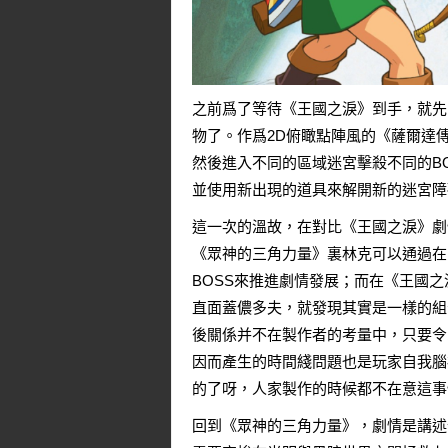
之前爲了等待《王國之淚》到手，就先
物了。作爲2D俯瞰點陣風的《薩爾達
然後進入不同的區域迷宮擊殺不同的B
並使用新出現的道具來解開新的迷宮障
這一次的溫故，在對比《
王國之淚
》劇
《眾神的三角力量》裏林克可以通過在
BOSS來推進劇情發展；而在《王國
直面蓋儂多夫，就發現其實是一樣的組
後關係并不在製作者的考量中，只要令
因而產生的時間綫問題也是玩家自我腦
的了呀，人家製作的時候都不在意這事
回到《眾神的三角力量》，劇情是講述