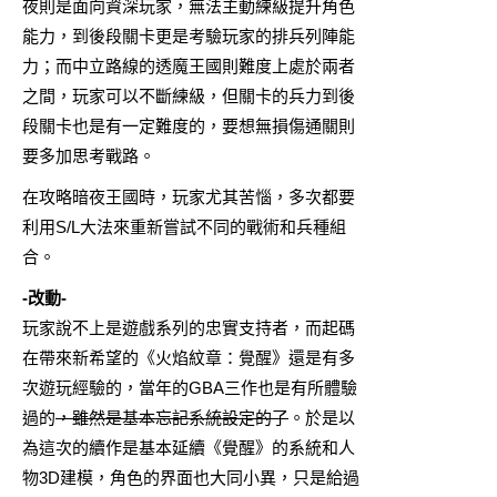
夜則是面向資深玩家，無法主動練級提升角色
能力，到後段關卡更是考驗玩家的排兵列陣能
力；而中立路線的透魔王國則難度上處於兩者
之間，玩家可以不斷練級，但關卡的兵力到後
段關卡也是有一定難度的，要想無損傷通關則
要多加思考戰路。
在攻略暗夜王國時，玩家尤其苦惱，多次都要
利用S/L大法來重新嘗試不同的戰術和兵種組
合。
-改動-
玩家說不上是遊戲系列的忠實支持者，而起碼
在帶來新希望的
《火焰紋章：覺醒》
還是有多
次遊玩經驗的，當年的GBA三作也是有所體驗
過的
，雖然是基本忘記系統設定的了
。於是以
為這次的續作是基本延續《覺醒》的系統和人
物3D建模，角色的界面也大同小異，只是給過