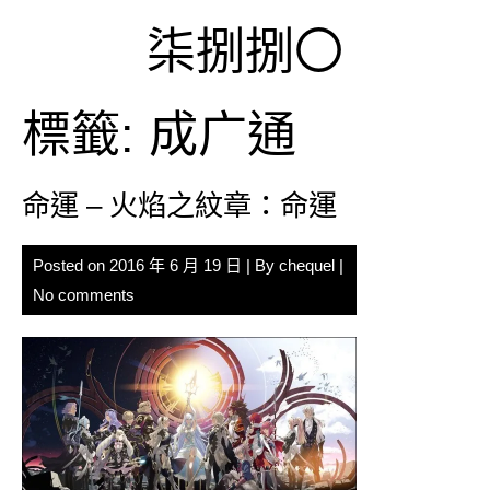
Skip
柒捌捌〇
to
content
標籤:
成广通
命運 – 火焰之紋章：命運
Posted on
2016 年 6 月 19 日
| By
chequel
|
No comments