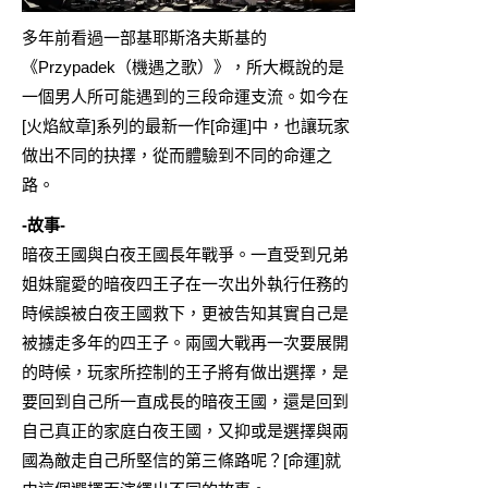
多年前看過一部基耶斯洛夫斯基的
《Przypadek（機遇之歌）》，所大概說的是
一個男人所可能遇到的三段命運支流。如今在
[火焰紋章]系列的最新一作[命運]中，也讓玩家
做出不同的抉擇，從而體驗到不同的命運之
路。
-故事-
暗夜王國與白夜王國長年戰爭。一直受到兄弟
姐妹寵愛的暗夜四王子在一次出外執行任務的
時候誤被白夜王國救下，更被告知其實自己是
被擄走多年的四王子。兩國大戰再一次要展開
的時候，玩家所控制的王子將有做出選擇，是
要回到自己所一直成長的暗夜王國，還是回到
自己真正的家庭白夜王國，又抑或是選擇與兩
國為敵走自己所堅信的第三條路呢？[命運]就