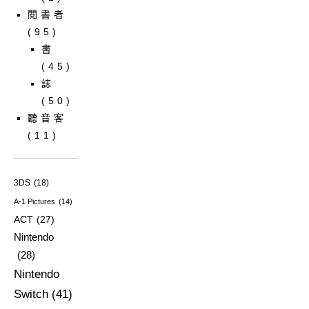
閱書者
(95)
書
(45)
誌
(50)
聽音客
(11)
3DS
(18)
A-1 Pictures
(14)
ACT
(27)
Nintendo
(28)
Nintendo
Switch
(41)