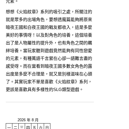
元素。
想想《火焰紋章》系列的吸引之處，所關注的
就是眾多的出場角色，要想透魔篇能夠將原來
暗夜王國和白夜王國的戰友都收入，這是多麼
美好的事情呀！以及對角色的培養，這個培養
出了是人物屬性的提升外，也有角色之間的羈
絆培養。當玩家聽到遊戲竟然能夠有同性戀愛
的元素，有種萬語千言縈在心卻一語難言盡的
感受呀。而在當看到暗夜王國多數女角色的露
出度是多麼不合理是，就又是別樣滋味在心頭
了。其實玩家不單是喜歡《火焰紋章》系列，
更該是喜歡具有多樣性的SLG類型遊戲。
2026 年 8 月
一
二
三
四
五
六
日