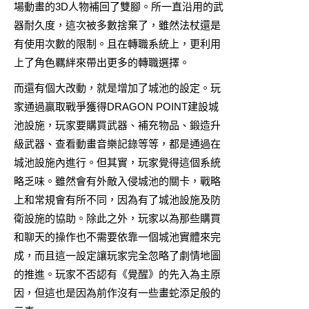
場動畫的3D人物補回了雙腳。所一直沿用的武
器耐久度，這次被多數捨棄了，雖然法杖還是
有使用次數的限制。且在轉職系統上，更利用
上了角色羈絆來帶出更多的轉職選擇。
而還有個大改動，就是增加了城池的設定。玩
家通過贏取戰爭獲得DRAGON POINT建設城
池設施，玩家要購買武器、補充物品、鍛造升
級武器、查看動畫音樂記錄等等，都是通過在
城池設施內進行。但其實，玩家覺得這個系統
略乏味。雖然會有外敵入侵城池的關卡，戰略
上和常規會有所不同，因為有了城池設施及防
衛設施的協助。除此之外，玩家以為那些購買
和聊天的操作也不需要依靠一個城池實體來完
成，而且這一設定讓玩家完全忽略了劇情地圖
的推進。玩家不否認有
《覺醒》
的先入為主原
因，但這也是因為前作沒有一些畫蛇添足般的