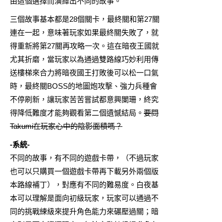
由這個選擇而演繹出不同的故事。
三個故事基本都是28個關卡，最終關和第27關
連在一起，意味著玩家如果最終關失敗了，就
得重新將第27關再攻略一次。這在暗夜王國就
尤其折磨，當玩家以為通過雙路線巧妙利用傳
送樓梯來合力將暗夜國王打敗後可以松一口氣
時，最終關BOSS的地圖炮攻擊、強力兵種會
不停刷新，讓玩家苦苦嘗試都意興闌珊，終究
得降低難度才能夠觀看第二個遺憾結局。
要問
Takumi在玩家心中的陰影面積嗎？
-系統-
不同的故事，有不同的遊戲卡帶，（不過玩家
也可以只購買一個遊戲卡帶再下載另外兩個版
本路線補丁），對應有不同的難易度。白夜基
本可以理解是面向初級玩家，玩家可以通過不
同的挑戰練級來提升角色能力來碾壓過關；暗