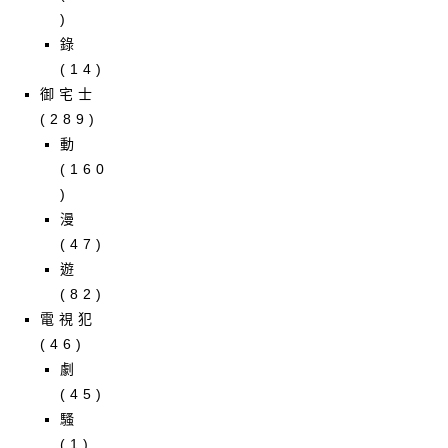
)
錄
(14)
御宅士
(289)
動
(160
)
漫
(47)
遊
(82)
電視犯
(46)
劇
(45)
騷
(1)