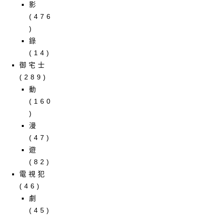
影
(476
)
錄
(14)
御宅士
(289)
動
(160
)
漫
(47)
遊
(82)
電視犯
(46)
劇
(45)