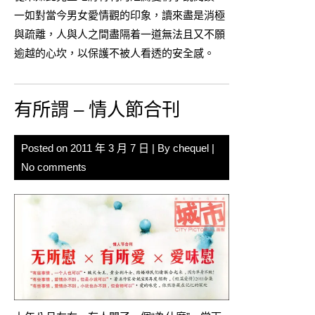
一如對當今男女愛情觀的印象，讀來盡是消極
與疏離，人與人之間盡隔着一道無法且又不願
逾越的心坎，以保護不被人看透的安全感。
有所謂 – 情人節合刊
Posted on
2011 年 3 月 7 日
| By
chequel
|
No comments