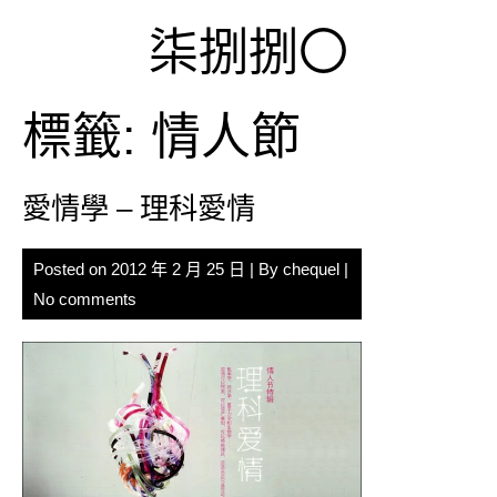
Skip
柒捌捌〇
to
content
標籤:
情人節
愛情學 – 理科愛情
Posted on
2012 年 2 月 25 日
| By
chequel
|
No comments