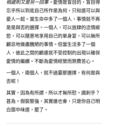
相處則又是另一回事。
愛情是盲目的，盲目得
忘乎所以到底自己所作是為何，只知道可以與
愛人一起。當生命中多了一個人，事情就不再
是是與否的選擇。一個人，可以放肆的恣情縱
慾，可以隨意地享用自己的單身宴，可以無所
顧忌地做盡醜陋的事情。但當生活多了一個
人，彼此之間的顧慮就不受控制的出現以確保
愛情的繼續。不斷為愛情經營而煞費苦心。
一個人，兩個人，就不過霎那選擇，有何是與
否呢！
其實，因為有所謂，所以才無所慰。諷刺乎？
甚為。假裝堅強，其實誰也會，只是你自己明
白箇中味道，罷了。