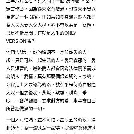
上年八月左右，有人問了一個“為什麼”。當下
無言作答，因為從來沒有想過，也從來不曾以
為這是一個問題。正如當如今身邊同齡人都已
為人夫人妻人父人母，亦不曾以為是一問題，
只是不斷反問：這就是人生的ONLY
VERSION嗎？
他們告訴你，你的婚姻不一定與你愛的人一
起，只是可以一起生活的人。愛是霎那的，愛
人是短暫的，最終愛人都會因為法律關係而成
為親人。愛情，真有那麼個保質期的。最終，
都會走上大眾認為的路，就在乎是何時屈服這
大眾。但之後呢，背叛，欺騙，隱瞞，爭
吵……各種醜陋。要求對方的愛，來承擔自己
所曾經做過的一切。
一個人可怕嗎？並不可怕。星期五的時候，得
此領悟：
愛一個人是一回事，是否可以與這人