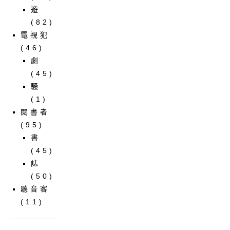
遊
(82)
電視犯
(46)
劇
(45)
騷
(1)
閱書者
(95)
書
(45)
誌
(50)
聽音客
(11)