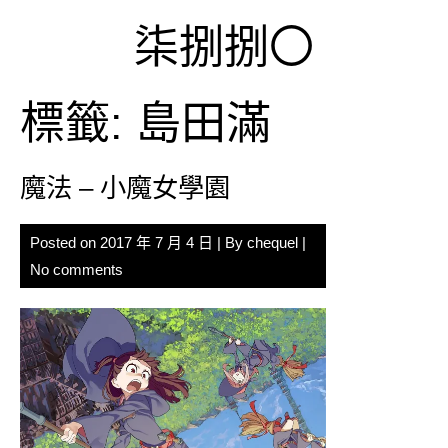
Skip
柒捌捌〇
to
content
標籤:
島田滿
魔法 – 小魔女學園
Posted on
2017 年 7 月 4 日
| By
chequel
|
No comments