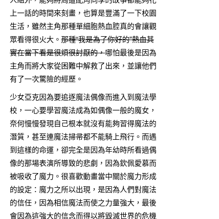
上一話的時間來刻畫，也算是豐滿了一下校園
生活，雖然主角那種單細胞熱血腔真的會讓觀
眾看得很火大。
那種“我是為了你好的”熱血其
實在當下看是很煩很討厭的，
哪怕最後是因為
主角而將大家從困難中解救了出來，並讓他們
有了一次驚險的經歷。
少女亞克因為要追逐魔法偶像而進入到魔法學
校，一心要學習魔法成為如偶像一般的魔女，
奈何慢慢發現自己根本就沒有能夠習得魔法的
潛質，甚至連魔法掃帚都不能騎上飛行。而遇
到這樣的命運，卻完全是因為年幼時所看過偶
像的那場表演所導致的悲劇，因為欽佩愛慕而
被吸收了魔力。很喜歡動畫當中關於魔力形成
的設定：魔力之所以出現，是因為人們對魔法
的信任，因為相信魔法而使之力量強大，最後
會因為這強大的信念而得以將毀滅世界的危機