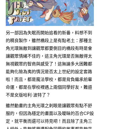
另一部因為失眠而開始追看的新番，料想不到
的精良製作，雖然橋段上是有點老土：那種主
角光環無敵到讓觀眾都要側目的橋段有時是會
讓觀眾情緒不佳的，這主角光環是否無敵得太
無視觀眾的智商與感受了！這無論多大困難都
能夠化險為夷的情況是否太上世紀的設定套路
啦！而且，都是魔法學校，都是背負繼承前輩
命運，都是在學校裡遇上兩個同學好友，難道
不是女版哈利·波特了？
雖然動畫的主角光環之刺眼是讓觀眾有點不舒
服的，但因為穩定的畫面以及曖昧的百合CP設
定，就平衡而還可以待見吧！而且除了主角三
人組外，能夠將周遭配角同學的故事都能夠花