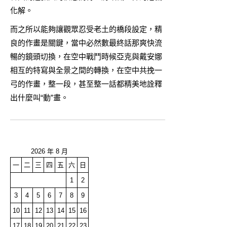
化解。
而之所以能夠讓觀眾忍受老土的橋段設定，精
良的作畫是關鍵，當中必然數最終話那爽快流
暢的鏡頭切換，在空中戰鬥時候亞克與戴安娜
相互的特寫與全景之間的轉換，在空中共挽一
弓的作畫，整一段，甚至整一話都精美地詮釋
出什麼叫“動”畫。
2026 年 8 月
一
二
三
四
五
六
日
1
2
3
4
5
6
7
8
9
10
11
12
13
14
15
16
17
18
19
20
21
22
23