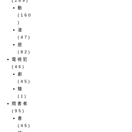
(289)
動
(160
)
漫
(47)
遊
(82)
電視犯
(46)
劇
(45)
騷
(1)
閱書者
(95)
書
(45)