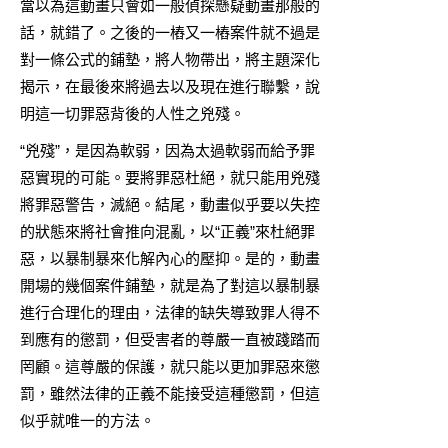
當以為這動畫只會如一般偵探懸疑動畫那般的
話，就錯了。之後的一樁又一樁案件就不過是
對一條公式的鋪墊，將人物帶出，將主題深化
揭示，在最後來將過去以及現在進行聯繫，說
明這一切罪惡背後的人性之兇殘。
“兇殘”，是因為軟弱，因為太過軟弱而給予罪
惡實現的可能。要將罪惡杜絕，就只能用兇殘
將罪惡警告，滅絕。結尾，動畫似乎要以失控
的狀態來將社會推向混亂，以“正義”來杜絕罪
惡，以暴制暴來化解內心的壓抑。是的，動畫
開場的幾個案件鋪墊，就是為了對這以暴制暴
進行合理化的理由，法律的缺失導致罪人得不
到應有的懲罰，但受害者的尊嚴一直被踐踏而
罔顧。這尊嚴的保護，就只能以更加罪惡來懲
罰，雖然法律的正義不能接受這種懲罰，但這
似乎就唯一的方法。