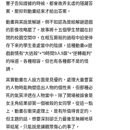
響子告知證據的時候，都會故弄玄虛的隱藏答
案，壓抑到動畫結束才給出答案。
動畫與其說是解謎，倒不如認為是給解謎遊戲
的影像攻略罷了。故事將十五個學生禁錮在封
閉的校園空間中，在相互廝殺的過程中迫使倖
存下來的學生查處當中的陰謀，這種動畫or遊
戲劇情有“大逃殺”+“9時間9人9扉”+“逆轉裁判”
的味道，各種相容，但也有各種都不是的怪
調。
其實動畫在人設方面是見優的，處理大量豐富
的人物時能夠塑造出人物的個性來，但那種必
死的氣質滲透在人物當中，除了開場被誤會是
女主角結果卻第一個被殺的女同學。從這一點
上，動畫在衝突處理上，是有所值得肯定的。
但主題的話，想要深刻卻乏力最後至無賴地草
草結尾，只能說是讓觀眾傷心的事了。