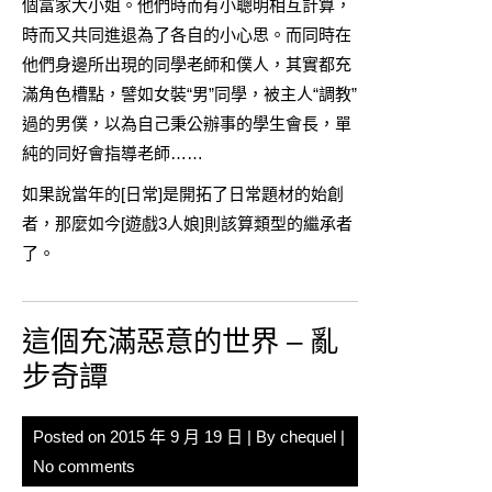
個富家大小姐。他們時而有小聰明相互計算，
時而又共同進退為了各自的小心思。而同時在
他們身邊所出現的同學老師和僕人，其實都充
滿角色槽點，譬如女裝“男”同學，被主人“調教”
過的男僕，以為自己秉公辦事的學生會長，單
純的同好會指導老師……
如果說當年的[日常]是開拓了日常題材的始創
者，那麼如今[遊戲3人娘]則該算類型的繼承者
了。
這個充滿惡意的世界 – 亂
步奇譚
Posted on
2015 年 9 月 19 日
| By
chequel
|
No comments