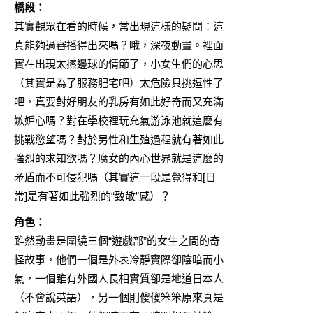
橋段：
其實觀眾在看的時候，常出現這樣的疑問：這
真能夠過審播得出來嗎？哦，深夜動畫。裡面
實在出現太擦邊球的情節了，小女生們的心思
（其實是為了服務肥宅吧）太危險具挑逗性了
吧，真要對好朋友的乳房有如此好奇而又充滿
嫉妒心嗎？對在學校裡玩充氣游泳池就這麼有
挑戰慾望嗎？對於男性和生殖過程就有著如此
強烈的求知欲嗎？腐女的內心世界就是這麼的
矛盾而不可侵犯嗎（其實這一段是覺得和[日
常]是有著如此強烈的“致敬”感）？
角色：
雖然動畫是圍繞三個“遊戲部”的女生之間的奇
怪故事，他們一個是外表冷靜實際卻陰暗而小
氣，一個雖有外國人長相實質卻是地道日本人
（不會說英語），另一個則傻傻笨笨原來真是