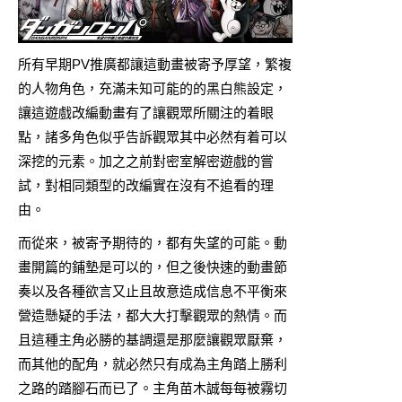
所有早期PV推廣都讓這動畫被寄予厚望，繁複
的人物角色，充滿未知可能的的黑白熊設定，
讓這遊戲改編動畫有了讓觀眾所關注的着眼
點，諸多角色似乎告訴觀眾其中必然有着可以
深挖的元素。加之之前對密室解密遊戲的嘗
試，對相同類型的改編實在沒有不追看的理
由。
而從來，被寄予期待的，都有失望的可能。動
畫開篇的鋪墊是可以的，但之後快速的動畫節
奏以及各種欲言又止且故意造成信息不平衡來
營造懸疑的手法，都大大打擊觀眾的熱情。而
且這種主角必勝的基調還是那麼讓觀眾厭棄，
而其他的配角，就必然只有成為主角踏上勝利
之路的踏腳石而已了。主角苗木誠每每被霧切