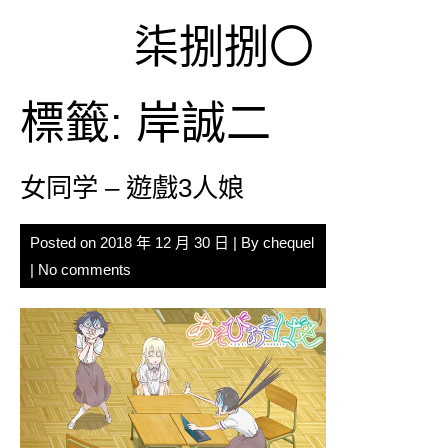
Skip
柒捌捌〇
to
content
標籤:
岸誠二
女同学 – 遊戲3人娘
Posted on
2018 年 12 月 30 日
| By
chequel
|
No comments