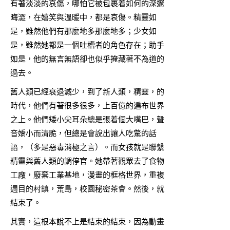
有著淡淡的哀傷，哪怕它被包裹着如何的深邃
晦澀，在嬉笑與溫暖中，都是哀傷。精靈如
是，雖然他們有那麼地多那麼地多；少女如
是，雖然她都是一個吐槽者的角色存在；助手
如是，他的無言無語卻也似乎掩藏著不為道的
過去。
舊人類已經衰退減少，到了新人類，精靈，的
時代，他們有著很多很多，上百億的遍布世界
之上。他們矮小尖耳朵總是張着個大嘴巴，聲
音嬌小而清脆，但總是會說出讓人吃驚的話
語，（多是惡毒消極之言）。而女孩就是聯繫
精靈與舊人類的調停官。她帶著觀眾去了食物
工廠，廢棄工業基地，漫畫的框格世界，重複
週目的村鎮，荒島，校園秘密茶會。然後，就
結束了。
其實，這根本說不上是結束的結束，因為動畫