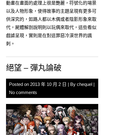
動畫在畫面的處理上很是艷麗，符號化的場景
以及人物形象，使得故事的主題呈現有更多可
供深究的，如路人都以木偶或者陰影形象來取
代，屍體解剖說明則以玩偶來取代，這些看似
戲謔呈現，實則是在對這罪惡冷漠世界的諷
刺。
絕望 – 彈丸論破
Posted on
2013 年 10 月 2 日
| By
chequel
|
No comments