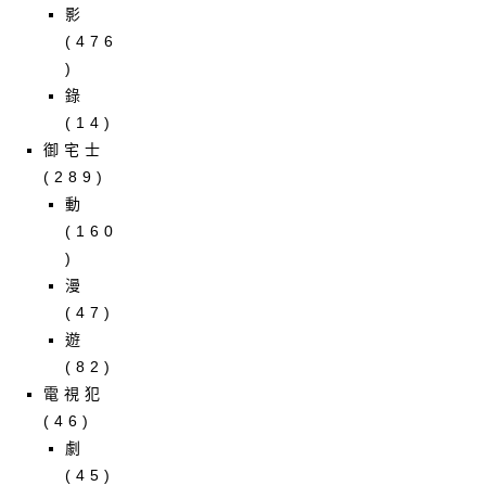
影
(476
)
錄
(14)
御宅士
(289)
動
(160
)
漫
(47)
遊
(82)
電視犯
(46)
劇
(45)