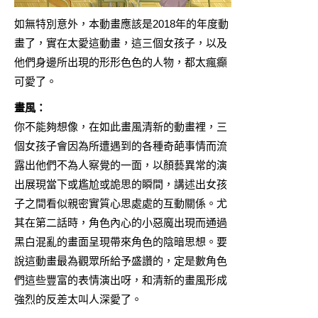
如無特別意外，本動畫應該是2018年的年度動
畫了，實在太愛這動畫，這三個女孩子，以及
他們身邊所出現的形形色色的人物，都太瘋癲
可愛了。
畫風：
你不能夠想像，在如此畫風清新的動畫裡，三
個女孩子會因為所遭遇到的各種奇葩事情而流
露出他們不為人察覺的一面，以顏藝異常的演
出展現當下或尷尬或詭思的瞬間，講述出女孩
子之間看似親密實質心思處處的互動關係。尤
其在第二話時，角色內心的小惡魔出現而通過
黑白混亂的畫面呈現帶來角色的陰暗思想。要
說這動畫最為觀眾所給予盛讚的，定是數角色
們這些豐富的表情演出呀，和清新的畫風形成
強烈的反差太叫人深愛了。