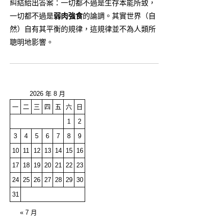
糾結給出答案：一切都不過是生存本能所致，
一切都不過是
弱肉強食
的論調。其實世界（自
然）自有其平衡的規律，這規律並不為人類所
聰明地影響。
2026 年 8 月
一
二
三
四
五
六
日
1
2
3
4
5
6
7
8
9
10
11
12
13
14
15
16
17
18
19
20
21
22
23
24
25
26
27
28
29
30
31
« 7 月