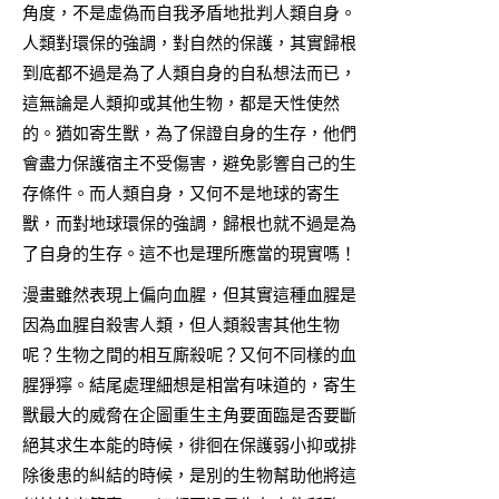
角度，不是虛偽而自我矛盾地批判人類自身。
人類對環保的強調，對自然的保護，其實歸根
到底都不過是為了人類自身的自私想法而已，
這無論是人類抑或其他生物，都是天性使然
的。猶如寄生獸，為了保證自身的生存，他們
會盡力保護宿主不受傷害，避免影響自己的生
存條件。而人類自身，又何不是地球的寄生
獸，而對地球環保的強調，歸根也就不過是為
了自身的生存。這不也是理所應當的現實嗎！
漫畫雖然表現上偏向血腥，但其實這種血腥是
因為血腥自殺害人類，但人類殺害其他生物
呢？生物之間的相互廝殺呢？又何不同樣的血
腥猙獰。結尾處理細想是相當有味道的，寄生
獸最大的威脅在企圖重生主角要面臨是否要斷
絕其求生本能的時候，徘徊在保護弱小抑或排
除後患的糾結的時候，是別的生物幫助他將這