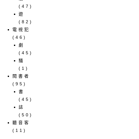
(47)
遊
(82)
電視犯
(46)
劇
(45)
騷
(1)
閱書者
(95)
書
(45)
誌
(50)
聽音客
(11)