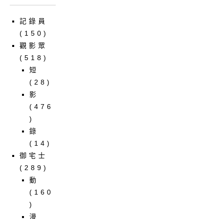
記錄員
(150)
觀影眾
(518)
短
(28)
影
(476
)
錄
(14)
御宅士
(289)
動
(160
)
漫