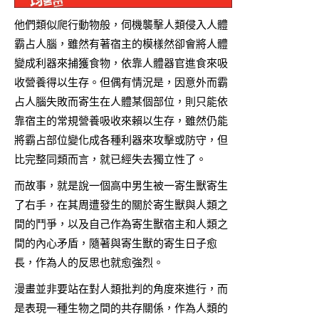
他們類似爬行動物般，伺機襲擊人類侵入人體
霸占人腦，雖然有著宿主的模樣然卻會將人體
變成利器來捕獲食物，依靠人體器官進食來吸
收營養得以生存。但偶有情況是，因意外而霸
占人腦失敗而寄生在人體某個部位，則只能依
靠宿主的常規營養吸收來賴以生存，雖然仍能
將霸占部位變化成各種利器來攻擊或防守，但
比完整同類而言，就已經失去獨立性了。
而故事，就是說一個高中男生被一寄生獸寄生
了右手，在其周遭發生的關於寄生獸與人類之
間的鬥爭，以及自己作為寄生獸宿主和人類之
間的內心矛盾，隨著與寄生獸的寄生日子愈
長，作為人的反思也就愈強烈。
漫畫並非要站在對人類批判的角度來進行，而
是表現一種生物之間的共存關係，作為人類的