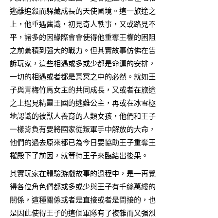
逃離追殺而躲藏成長的天使國境。這一旅途之
上，他重遇舊識，初見奇人軼事，又或路見不
平，諸多的因緣際會會使得他重奪王權的困阻
之前纍積到强大的戰力。但其實故事仿佛在告
訴玩家，這些相遇或多或少都是命運的安排，
一切的相遇或者都是冥冥之中的必然。就如王
子與青梅竹馬女主的共同成長，又或者在旅途
之上遇見精靈王國的逃難公主，再或在冰雪極
地認識的被獸人養育的人類女孩，他們和王子
一樣背負有要將國家從叛軍手中解放的大命，
他們的過去原來都已為今日要協助王子重奪王
權殿下了前因，就等待王子來臨結出後果。
其實玩家在體驗游戲故事的過程中，是一再覺
得各位角色們都或多或少與王子有千絲萬縷的
關係，這種關係或者是直接或者是間接的，也
是因此使得王子的這個軍隊有了複雜而又强烈