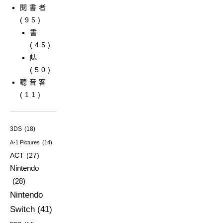
閱書者
(95)
書
(45)
誌
(50)
聽音客
(11)
3DS
(18)
A-1 Pictures
(14)
ACT
(27)
Nintendo
(28)
Nintendo
Switch
(41)