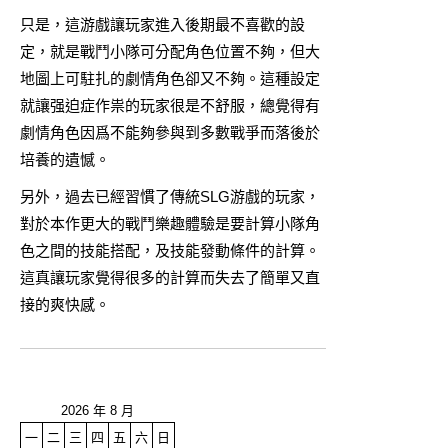
只是，這游戲讓玩家進入後期最不喜歡的設
定，就是戰鬥小隊可分配角色位置不夠，但大
地圖上可駐扎的劇情角色卻又不夠。這種設定
就讓强迫症作祟的玩家很是不舒服，總覺得有
劇情角色因爲不能夠參與到多數戰爭而落後於
培養的遺憾。
另外，過去已經習慣了傳統SLG游戲的玩家，
對於本作更大的戰鬥樂趣體驗是要計算小隊角
色之間的技能搭配，及技能發動條件的計算。
這真讓玩家覺得很多的計算而失去了簡單又直
接的爽快感。
2026 年 8 月
一
二
三
四
五
六
日