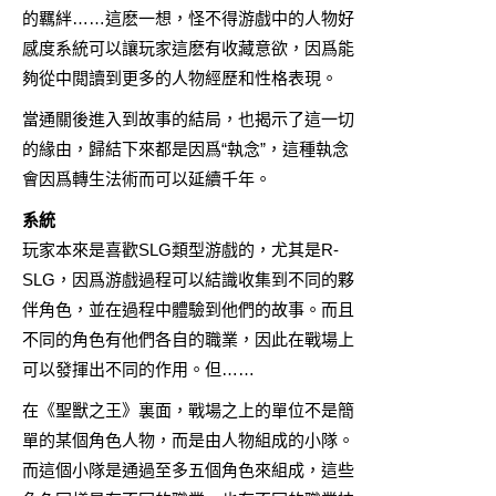
的羈絆……這麽一想，怪不得游戲中的人物好
感度系統可以讓玩家這麽有收藏意欲，因爲能
夠從中閲讀到更多的人物經歷和性格表現。
當通關後進入到故事的結局，也揭示了這一切
的緣由，歸結下來都是因爲“執念”，這種執念
會因爲轉生法術而可以延續千年。
系統
玩家本來是喜歡SLG類型游戲的，尤其是R-
SLG，因爲游戲過程可以結識收集到不同的夥
伴角色，並在過程中體驗到他們的故事。而且
不同的角色有他們各自的職業，因此在戰場上
可以發揮出不同的作用。但……
在《聖獸之王》裏面，戰場之上的單位不是簡
單的某個角色人物，而是由人物組成的小隊。
而這個小隊是通過至多五個角色來組成，這些