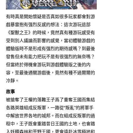
有時真是開始懷疑是否真如很多玩家都會對游
戲暴雷抱有强烈反感的想法：這次游玩這部
《聖獸之王》的時候，竟然真有種游玩感受有
受到別人議論而影響的感覺，當初體驗游戲的
體驗版時不是形成有强烈的期待感嗎？到最後
發售但未有能力把玩不是有很强烈的無奈嗎？
但當終於得機會游玩到游戲體驗版之後的内
容，至最後通關游戲後，竟然有種不過爾爾的
冷靜。
故事
被搶奪了王權的落難王子爲了重奪王國而集結
各路英雄組成反叛軍，一路從“叛亂”的將軍手
中解放世界各地的城邦。而在組成反叛軍的過
程中，王子既會重踏昔日王國的土地，也會踏
入妖精森林和荒野王國，更會遠赴冰雪極地和