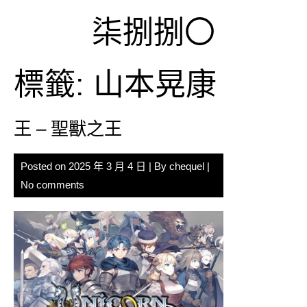
Skip
柒捌捌〇
to
content
標籤:
山本晃康
王 – 聖獸之王
Posted on
2025 年 3 月 4 日
| By
chequel
|
No comments