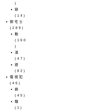
)
錄
(14)
御宅士
(289)
動
(160
)
漫
(47)
遊
(82)
電視犯
(46)
劇
(45)
騷
(1)