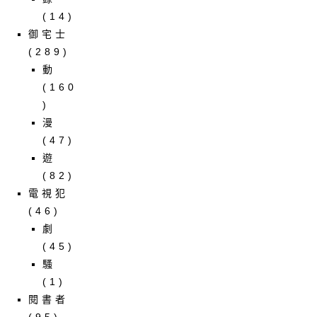
(14)
御宅士
(289)
動
(160
)
漫
(47)
遊
(82)
電視犯
(46)
劇
(45)
騷
(1)
閱書者
(95)