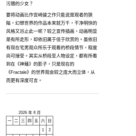
污猥的少女？
要将动画比作宫崎骏之作只能说是观者的狭
隘，幻想世界的作品本来就万千，干净明快的
风格又岂止此一呢？较之宣传插画，动画明显
是有所走形，却依旧属于佳于欣赏的。虽依旧
有现在宅男观众所乐于观看的桥段情节，程度
尚可接受。其实从桥段至人物设定，都有所看
到在《神薙》的影子，只是现在的
《Fractale》的世界观会较之庞大而立体，从
而更有深度可言。
2026 年 8 月
一
二
三
四
五
六
日
1
2