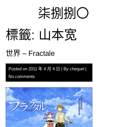
Skip
柒捌捌〇
to
content
標籤:
山本宽
世界 – Fractale
Posted on
2011 年 4 月 4 日
| By
chequel
|
No comments