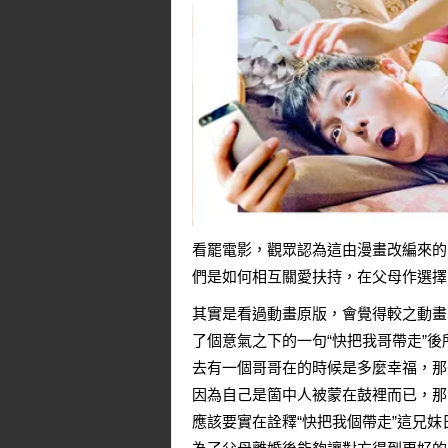
看罷電影，觀眾認為這由漫畫改編來的
們是如何相互關愛扶持，在父母作選擇
其實是看過動畫原版，會覺得較之動畫
了個意氣之下的一句“快把我哥帶走”
去有一個哥哥在的時候是多麼幸福，那
因為自己是箇中人被蒙在鼓裡而已，那
應該要實在詮釋“快把我個帶走”這兄