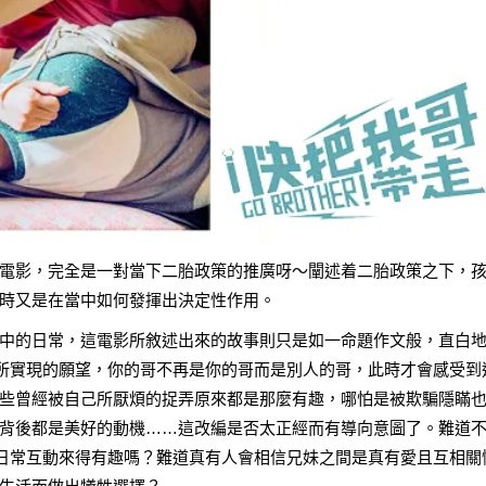
電影，完全是一對當下二胎政策的推廣呀～闡述着二胎政策之下，
時又是在當中如何發揮出決定性作用。
中的日常，這電影所敘述出來的故事則只是如一命題作文般，直白
後所實現的願望，你的哥不再是你的哥而是別人的哥，此時才會感受到
些曾經被自己所厭煩的捉弄原來都是那麼有趣，哪怕是被欺騙隱瞞
背後都是美好的動機……這改編是否太正經而有導向意圖了。難道
妹日常互動來得有趣嗎？難道真有人會相信兄妹之間是真有愛且互相關