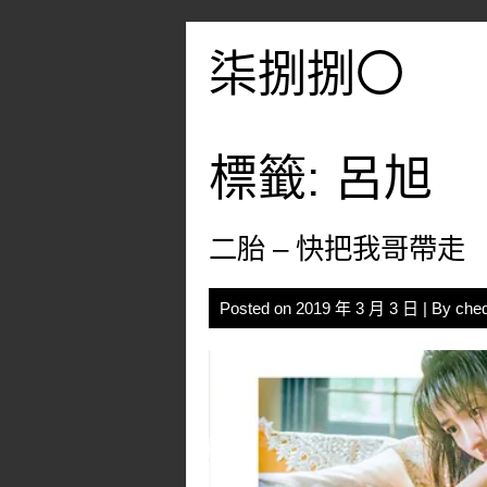
Skip
to
柒捌捌〇
content
標籤:
呂旭
二胎 – 快把我哥帶走
Posted on
2019 年 3 月 3 日
| By
che