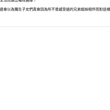
生活而做出犧牲選擇？
道會以為獨生子女們真會因為所不曾感受過的兄弟姐妹相伴而對這