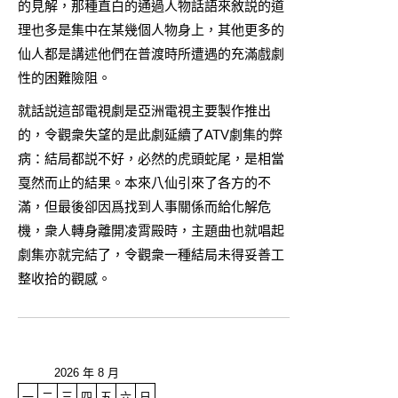
的見解，那種直白的通過人物話語來敘説的道
理也多是集中在某幾個人物身上，其他更多的
仙人都是講述他們在普渡時所遭遇的充滿戲劇
性的困難險阻。
就話説這部電視劇是亞洲電視主要製作推出
的，令觀衆失望的是此劇延續了ATV劇集的弊
病：結局都説不好，必然的虎頭蛇尾，是相當
戛然而止的結果。本來八仙引來了各方的不
滿，但最後卻因爲找到人事關係而給化解危
機，衆人轉身離開凌霄殿時，主題曲也就唱起
劇集亦就完結了，令觀衆一種結局未得妥善工
整收拾的觀感。
2026 年 8 月
一
二
三
四
五
六
日