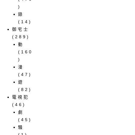
)
錄
(14)
御宅士
(289)
動
(160
)
漫
(47)
遊
(82)
電視犯
(46)
劇
(45)
騷
(1)