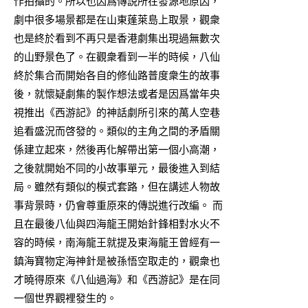
作拍攝的。所以也因爲傳説所在發源地原因，
劇中很多場景都是在山東蓬萊島上取景，觀衆
也是終於看到不再只是香港劇集出現過無數次
的山野景色了。在觀衆看到一半的時候，八仙
終於集合而開始各自的修仙路普度衆生的故事
後，就懷疑劇集的製作想法或者是因爲當年央
視推出《西游記》的神話劇所引來的萬人空巷
追看盛況而啓發的。類似的主角之間的矛盾關
係建立起來，然後再化解帶出第一個小高潮，
之後就開始不同的小故事單元，最後進入到結
局。雖然有類似的模式套路，但在講述人物故
事背景時，仍會尊重原來的傳説進行改編。 而
且在最後八仙與四海龍王開始針鋒相對水火不
容的時候，南海龍王就提及東海龍王曾經有一
鎮海寶物定海神針是被孫悟空取走的，觀衆也
才曉得原來《八仙過海》和《西游記》是在同
一個世界觀裡發生的。