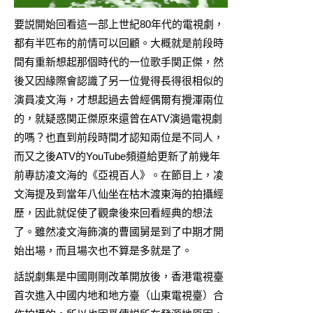
要説開始回看這一部上世紀80年代的電視劇，
都有半匹布的前情可以回顧。大概就是前段時
間有重新想起那個時代的一位歌手関正傑，然
後又因緣際會認識了另一位覺得長得很相似的
演員凌文海，才想起過去曾經偶爾有攪渾兩位
的，就疑惑関正傑原來還曾在ATV演過電視劇
的嗎？也直到前段時間才認知兩位是不同人，
而又之後ATV的YouTube頻道給更新了前幾年
前專訪凌文海的《亞視百人》。在節目上，凌
文海提及到當年八仙坐在枯木渡東海的拍攝經
歷，因此就促使了觀衆後來回看經典的想法
了。雖然凌文海飾演的曹國舅是到了中期才開
始出場，而且場次也不算是多就是了。
話説劇集是中國剛剛改革開放後，香港電視臺
首次進入中國内地和地方臺（山東電視臺）合