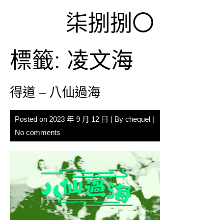
Skip
柒捌捌〇
to
content
標籤:
凌文海
得道 – 八仙過海
Posted on
2023 年 9 月 12 日
| By
chequel
|
No comments