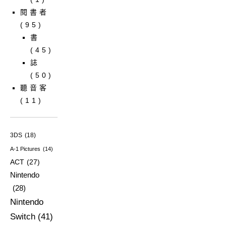
閱書者
(95)
書
(45)
誌
(50)
聽音客
(11)
3DS
(18)
A-1 Pictures
(14)
ACT
(27)
Nintendo
(28)
Nintendo
Switch
(41)