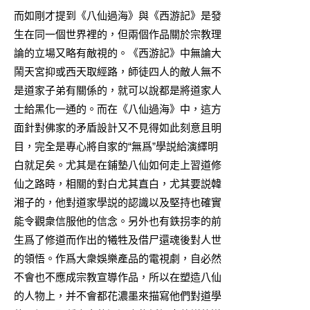
而如剛才提到《八仙過海》與《西游記》是發
生在同一個世界裡的，但兩個作品關於宗教理
論的立場又略有敵視的。《西游記》中無論大
鬧天宮抑或西天取經路，師徒四人的敵人無不
是道家子弟有關係的，就可以說都是將道家人
士給黑化一通的。而在《八仙過海》中，這方
面針對佛家的矛盾設計又不見得如此刻意且明
目，完全是專心將自家的“無爲”學説給演繹明
白就足矣。尤其是在鋪墊八仙如何走上習道修
仙之路時，相關的對白尤其直白，尤其要説韓
湘子的，他對道家學説的認識以及堅持也確實
能令觀衆信服他的信念。另外也有鉄拐李的前
生爲了修道而作出的犧牲及借尸還魂後對人世
的領悟。作爲大衆娛樂產品的電視劇，自必然
不會也不應成宗教宣導作品，所以在塑造八仙
的人物上，并不會都花濃墨來描寫他們對道學