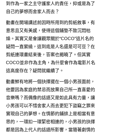
到作為一家之主守護家人的責任，抑或是為了
自己的夢想而舍家人而去？
動畫在開場講述前因時所用到的剪紙敘事，有
意思且又有美感，使得這個鋪墊不致沉悶枯
燥。其實又是會讓觀眾關於“COCO”這片名的
疑問一直縈繞，這到底是人名還是可可豆？在
剪紙連環畫結束後，答案也揭曉了。但其實
COCO並非作為主角，為什麼會作為電影片名
這高度存在？疑問就繼續了。
動畫鮮有地將一個抉擇擺在一個小男孩面前，
他要因為家庭的禁忌而放棄自己所一直喜愛的
音樂嗎？而偶像的話語又是如此具有力量，讓
小男孩可以不惜舍家人而去更犯下盜竊之罪來
實現自己的夢想。在情節的鋪排上是相當有意
思的，一環扣一環緊密相連的，小男孩的抉擇
都是因為上代人的話語所影響，當隨著劇情的