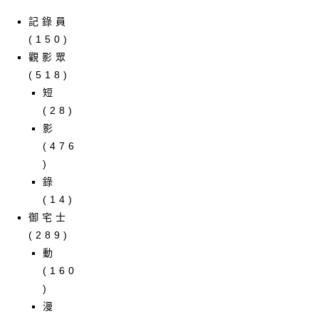
記錄員
(150)
觀影眾
(518)
短
(28)
影
(476
)
錄
(14)
御宅士
(289)
動
(160
)
漫