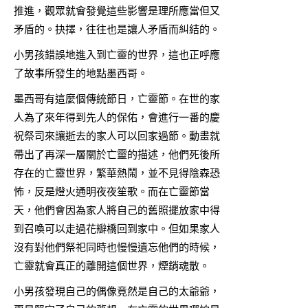
推進，觀眾就會發覺這些影響是理所應當但又
矛盾的。抉擇，往往也是讓人矛盾而糾結的。
小男孩錯誤地進入到亡靈的世界，這也正呼應
了故事所發生的地點墨西哥。
墨西哥有這麼個傳統節日，亡靈節。在世的家
人為了來年得到先人的保佑，會進行一番的慶
祝祭司來讓逝去的家人可以回家過節。動畫就
帶出了再深一層關於亡靈的描述，他們死後所
存在的亡靈世界，繁華熱鬧，並不見得陰森恐
怖，反是燈火通明夜夜笙歌。而在亡靈節當
天，他們會因為家人將自己的舊照擺放家中得
到召喚可以走過花瓣橋回到家中。但如果家人
沒有對他們祭祀同時也慢慢遺忘他們的時候，
亡靈就會真正的離開這個世界，煙銷魂散。
小男孩發現自己的偶像竟然是自己的太爺爺，