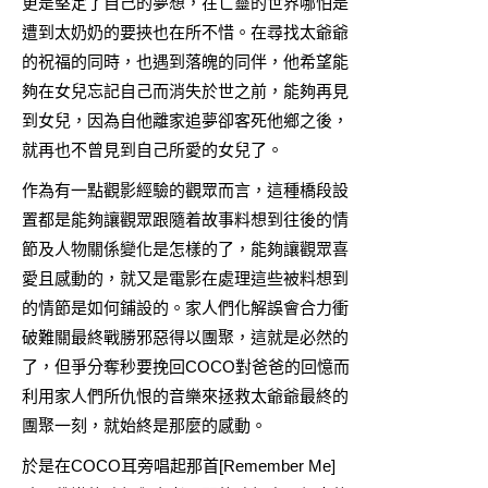
更是堅定了自己的夢想，在亡靈的世界哪怕是
遭到太奶奶的要挾也在所不惜。在尋找太爺爺
的祝福的同時，也遇到落魄的同伴，他希望能
夠在女兒忘記自己而消失於世之前，能夠再見
到女兒，因為自他離家追夢卻客死他鄉之後，
就再也不曾見到自己所愛的女兒了。
作為有一點觀影經驗的觀眾而言，這種橋段設
置都是能夠讓觀眾跟隨着故事料想到往後的情
節及人物關係變化是怎樣的了，能夠讓觀眾喜
愛且感動的，就又是電影在處理這些被料想到
的情節是如何鋪設的。家人們化解誤會合力衝
破難關最終戰勝邪惡得以團聚，這就是必然的
了，但爭分奪秒要挽回COCO對爸爸的回憶而
利用家人們所仇恨的音樂來拯救太爺爺最終的
團聚一刻，就始終是那麼的感動。
於是在COCO耳旁唱起那首[Remember Me]