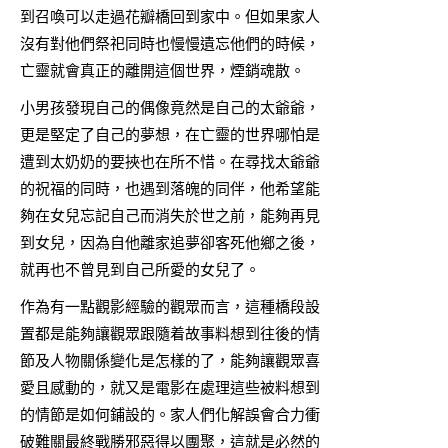
到召喚可以走過花瓣橋回到家中。但如果家人
沒有對他們祭祀同時也慢慢遺忘他們的時候，
亡靈就會真正的離開這個世界，煙銷魂散。
小男孩發現自己的偶像竟然是自己的太爺爺，
更是堅定了自己的夢想，在亡靈的世界哪怕是
遭到太奶奶的要挾也在所不惜。在尋找太爺爺
的祝福的同時，也遇到落魄的同伴，他希望能
夠在女兒忘記自己而消失於世之前，能夠再見
到女兒，因為自他離家追夢卻客死他鄉之後，
就再也不曾見到自己所愛的女兒了。
作為有一點觀影經驗的觀眾而言，這種橋段設
置都是能夠讓觀眾跟隨着故事料想到往後的情
節及人物關係變化是怎樣的了，能夠讓觀眾喜
愛且感動的，就又是電影在處理這些被料想到
的情節是如何鋪設的。家人們化解誤會合力衝
破難關最終戰勝邪惡得以團聚，這就是必然的