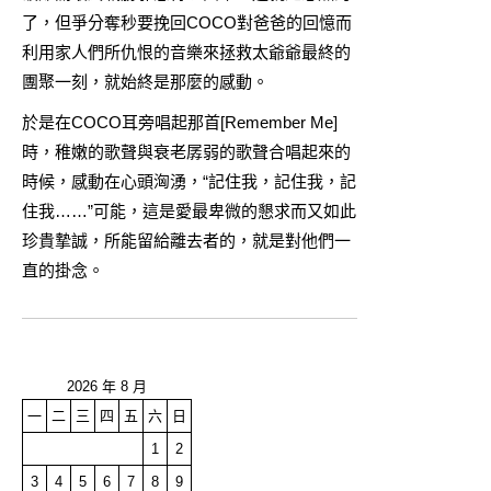
了，但爭分奪秒要挽回COCO對爸爸的回憶而
利用家人們所仇恨的音樂來拯救太爺爺最終的
團聚一刻，就始終是那麼的感動。
於是在COCO耳旁唱起那首[Remember Me]
時，稚嫩的歌聲與衰老孱弱的歌聲合唱起來的
時候，感動在心頭洶湧，“記住我，記住我，記
住我……”可能，這是愛最卑微的懇求而又如此
珍貴摯誠，所能留給離去者的，就是對他們一
直的掛念。
2026 年 8 月
一
二
三
四
五
六
日
1
2
3
4
5
6
7
8
9