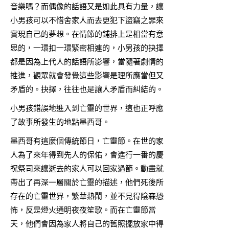
音樂嗎？而偶像的話語又是如此具有力量，讓
小男孩可以不惜舍家人而去更犯下盜竊之罪來
實現自己的夢想。在情節的鋪排上是相當有意
思的，一環扣一環緊密相連的，小男孩的抉擇
都是因為上代人的話語所影響，當隨著劇情的
推進，觀眾就會發覺這些影響是理所應當但又
矛盾的。抉擇，往往也是讓人矛盾而糾結的。
小男孩錯誤地進入到亡靈的世界，這也正呼應
了故事所發生的地點墨西哥。
墨西哥有這麼個傳統節日，亡靈節。在世的家
人為了來年得到先人的保佑，會進行一番的慶
祝祭司來讓逝去的家人可以回家過節。動畫就
帶出了再深一層關於亡靈的描述，他們死後所
存在的亡靈世界，繁華熱鬧，並不見得陰森恐
怖，反是燈火通明夜夜笙歌。而在亡靈節當
天，他們會因為家人將自己的舊照擺放家中得