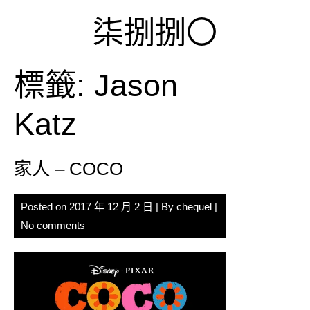
Skip
柒捌捌〇
to
content
標籤:
Jason
Katz
家人 – COCO
Posted on
2017 年 12 月 2 日
| By
chequel
|
No comments