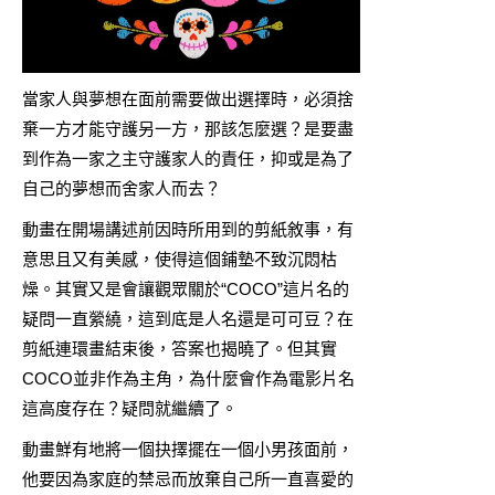
當家人與夢想在面前需要做出選擇時，必須捨
棄一方才能守護另一方，那該怎麼選？是要盡
到作為一家之主守護家人的責任，抑或是為了
自己的夢想而舍家人而去？
動畫在開場講述前因時所用到的剪紙敘事，有
意思且又有美感，使得這個鋪墊不致沉悶枯
燥。其實又是會讓觀眾關於“COCO”這片名的
疑問一直縈繞，這到底是人名還是可可豆？在
剪紙連環畫結束後，答案也揭曉了。但其實
COCO並非作為主角，為什麼會作為電影片名
這高度存在？疑問就繼續了。
動畫鮮有地將一個抉擇擺在一個小男孩面前，
他要因為家庭的禁忌而放棄自己所一直喜愛的