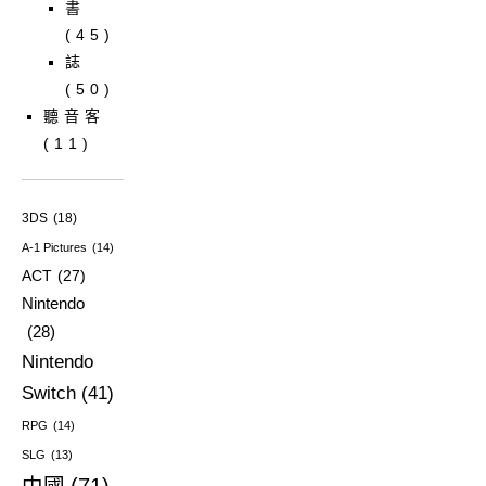
書
(45)
誌
(50)
聽音客
(11)
3DS
(18)
A-1 Pictures
(14)
ACT
(27)
Nintendo
(28)
Nintendo
Switch
(41)
RPG
(14)
SLG
(13)