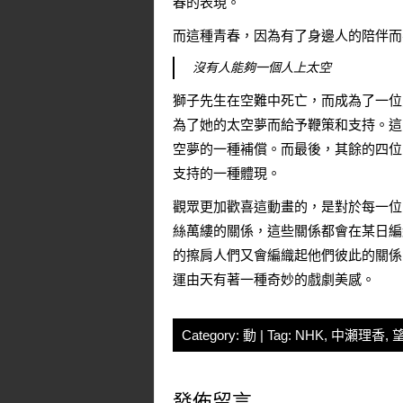
春的表現。
而這種青春，因為有了身邊人的陪伴而
沒有人能夠一個人上太空
獅子先生在空難中死亡，而成為了一位
為了她的太空夢而給予鞭策和支持。這
空夢的一種補償。而最後，其餘的四位
支持的一種體現。
觀眾更加歡喜這動畫的，是對於每一位
絲萬縷的關係，這些關係都會在某日編
的擦肩人們又會編織起他們彼此的關係
運由天有著一種奇妙的戲劇美感。
Category:
動
| Tag:
NHK
,
中瀬理香
,
發佈留言