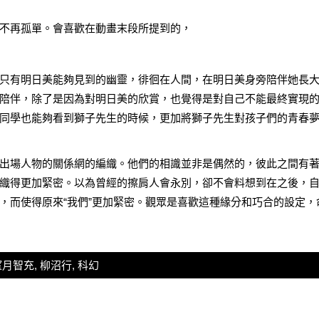
不再孤單。會喜歡在動畫末段所提到的，
只有明日美能夠見到的幽靈，徘徊在人間，在明日美身旁陪伴她長
陪伴，除了是因為對明日美的欣賞，也覺得是對自己不能最終實現
同學也能夠看到獅子先生的時候，更加將獅子先生對孩子們的青春
出場人物的關係網的編織。他們的相識並非是偶然的，彼此之間有
織得更加緊密。以為曾經的擦肩人會永別，卻不會料想到在之後，
，而使得原來“我們”更加緊密。觀眾是喜歡這種緣分和巧合的設定，
望月智充
,
柳沼行
,
科幻