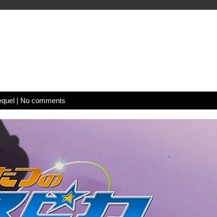
equel
|
No comments