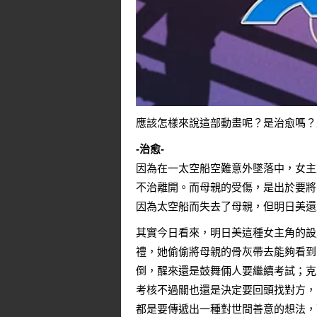
應該怎樣來說這部動畫呢？是治愈嗎？
-治愈-
因為在一太空船空難意外墜落中，女主
不治離開。而母親的受傷，是出於要將
因為太空船而失去了母親，但明日美還
其實今日看來，明日美這種女主角的設
禮，她偷偷將母親的骨灰帶去能夠看到
倒，醒來還是鼓舞倆人要繼續考試；克
考核不過關也還是決定要回頭找對方，
都是要傳遞出一種對世間善意的想法，