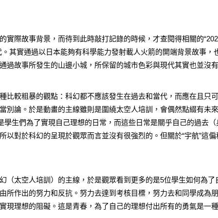
的實際故事背景，而待到此時敲打記錄的時候，才查閱得相關的“202
代。其實通過以日本能夠有科學能力發射載人火箭的開端背景故事，
通過故事所發生的山邊小城，所保留的城市色彩與現代其實也並沒
種比較粗暴的觀點：科幻都不應該發生在過去和當代，而應在且只
當別論。於是動畫的主線雖則是圍繞太空人培訓，會偶然點綴有未
而是學生們為了實現自己理想的日常，而這些日常是關乎自己的過去（
所以對於科幻的呈現於觀眾而言並沒有很強烈的。但關於“宇航”這偏
幻（太空人培訓）的主線，於是觀眾看到更多的是5位學生如何為了
由所作出的努力和反抗。努力去達到考核目標，努力去和同學成為
實現理想的阻礙。這是青春，為了自己的理想付出所有的勇氣是一