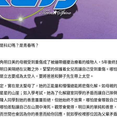
是科幻嗎？是青春嗎？
角明日美的母親受到重傷成了被繃帶纏擾治療着的植物人，5年後終
明日美隔絕在災難之外，緊緊的保護着女兒而讓自己受到重傷。哪
是立志要成為太空人，要將爸爸和獅子先生帶上太空。
定，實在是太聖母了，她的正能量和懵懂總能將悲傷化解。如母親
星星的山崖；如入學考試，她為了化解寢室同學的矛盾而讓自己摔
隆人同學對她的善意屢屢拒絕，但她始終不放棄，哪怕是會導致自
哪怕差點讓自己在山澗中淹死。觀眾會覺得，明日美的單純和善意
而世間也會因為你的善意而給你回應，就如學校裡那位因為父輩矛