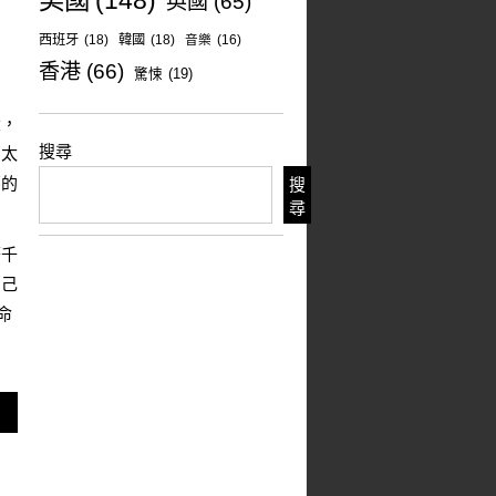
美國
(148)
英國
(65)
西班牙
(18)
韓國
(18)
音樂
(16)
香港
(66)
驚悚
(19)
大，
搜尋
的太
夢的
搜
尋
著千
自己
命