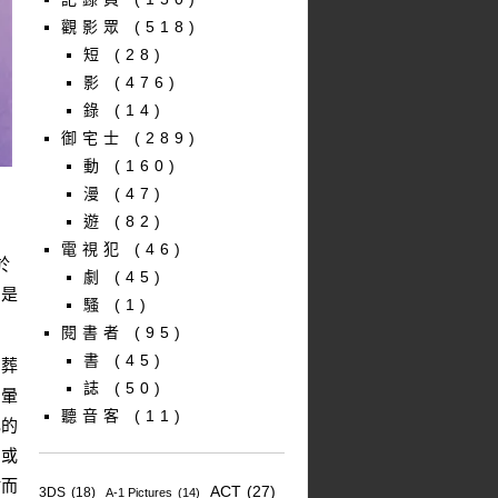
觀影眾
(518)
短
(28)
影
(476)
錄
(14)
御宅士
(289)
動
(160)
漫
(47)
遊
(82)
電視犯
(46)
於
劇
(45)
怕是
騷
(1)
閱書者
(95)
書
(45)
的葬
誌
(50)
倒暈
聽音客
(11)
己的
，或
盾而
ACT
(27)
3DS
(18)
A-1 Pictures
(14)