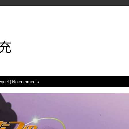
充
equel
|
No comments