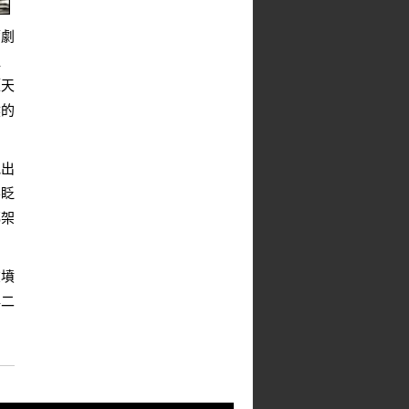
腐劇
往
《天
然的
他出
不眨
綁架
在墳
與二