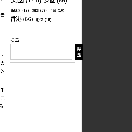
美國
(148)
英國
(65)
朋
西班牙
(18)
韓國
(18)
音樂
(16)
種青
香港
(66)
驚悚
(19)
搜尋
搜
大，
尋
的太
夢的
著千
自己
命