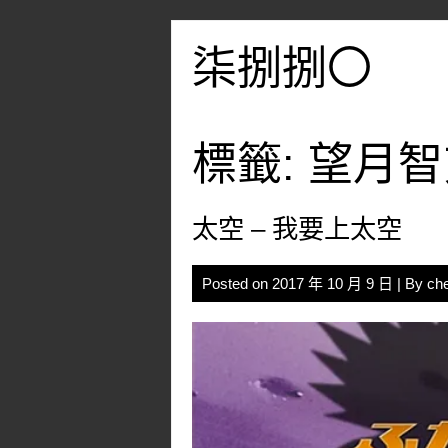
Skip
to
柒捌捌〇
content
標籤:
望月智
太空 – 我要上太空
Posted on
2017 年 10 月 9 日
| By
ch