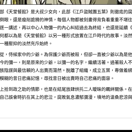
部《天堂餐館》是大叔少女向，此部《江戶盜賊團五葉》則徹底的
倒眼，還是瘦削詭猾的神情，每個人物都被刻畫得背負着重重不堪
逐一講述，再以中心人物彌一的內心糾結過去為終結，也還是延續
何都以為是《天堂餐館》以另一種形式放置在江戶時代的故事。淡
一種壓抑的淡然充斥始終。
從，侍候家中的少爺。為保護少爺而被殺，但卻一直被少爺以為是
今的彌一，則是原來的少爺，以彌一的名字，繼續活著。過著殺人
族陰謀與最信賴的人出賣而蕩然。脫離了組織，成立五葉，專做着
模糊的昔日悲痛記憶，尋找昔日被出賣時自己悲痛的面容。
上拾到政之助的情節，也是在結尾放肆烘托二人曖昧的羈絆關係。
自己誤會時扒在其上的悲泣，腐敗氣息濃郁瀰漫，墳地的滄桑悲涼