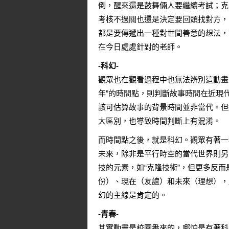
倒，醒來還是鼓舞倆人要繼續考試；克
考核不過關也還是決定要回頭找對方，
都是要傳遞出一種對世間善意的想法，
在今日處處針對的老師。
-科幻-
觀眾也在觀看過程中也無法辨別這動畫
年”的時間點，則判斷故事時間在近現
該可估算故事的背景時間並非當代。但
大區別，也導致時間判斷上有混淆。
而時間點之後，就是科幻。觀眾有著一
未來，除非是平行時空的當代世界則另
技的元素，如“克隆技術”，但更多反
份）、現在（友誼）和未來（理想），
幻的主線是肯定的。
-青春-
其實動畫是校園番來的，哪怕是有著科