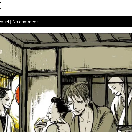
葉
equel
|
No comments