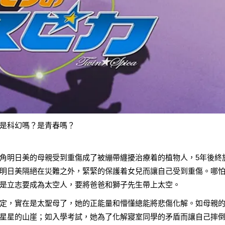
是科幻嗎？是青春嗎？
角明日美的母親受到重傷成了被繃帶纏擾治療着的植物人，5年後終
明日美隔絕在災難之外，緊緊的保護着女兒而讓自己受到重傷。哪
是立志要成為太空人，要將爸爸和獅子先生帶上太空。
定，實在是太聖母了，她的正能量和懵懂總能將悲傷化解。如母親
星星的山崖；如入學考試，她為了化解寢室同學的矛盾而讓自己摔