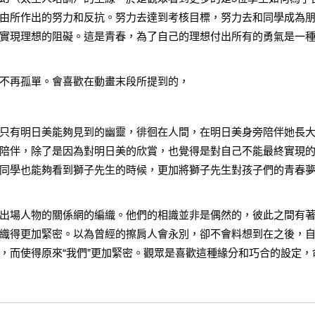
由所作出的努力和反抗。努力去達到考核目標，努力去和同學成為
實現理想的阻礙。這是青春，為了自己的理想付出所有的勇氣是一
不再孤單。會喜歡在動畫末段所提到的，
只有明日美能夠見到的幽靈，徘徊在人間，在明日美身旁陪伴她長
陪伴，除了是因為對明日美的欣賞，也覺得是對自己不能最終實現
同學也能夠看到獅子先生的時候，更加將獅子先生對孩子們的青春
出場人物的關係網的編織。他們的相識並非是偶然的，彼此之間有
織得更加緊密。以為曾經的擦肩人會永別，卻不會料想到在之後，
，而使得原來“我們”更加緊密。觀眾是喜歡這種緣分和巧合的設定，