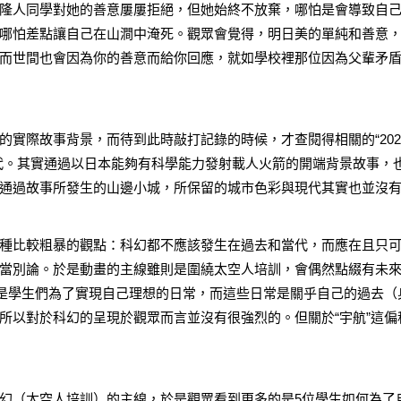
隆人同學對她的善意屢屢拒絕，但她始終不放棄，哪怕是會導致自
哪怕差點讓自己在山澗中淹死。觀眾會覺得，明日美的單純和善意
而世間也會因為你的善意而給你回應，就如學校裡那位因為父輩矛
的實際故事背景，而待到此時敲打記錄的時候，才查閱得相關的“202
代。其實通過以日本能夠有科學能力發射載人火箭的開端背景故事，
通過故事所發生的山邊小城，所保留的城市色彩與現代其實也並沒
種比較粗暴的觀點：科幻都不應該發生在過去和當代，而應在且只
當別論。於是動畫的主線雖則是圍繞太空人培訓，會偶然點綴有未
而是學生們為了實現自己理想的日常，而這些日常是關乎自己的過去（
所以對於科幻的呈現於觀眾而言並沒有很強烈的。但關於“宇航”這偏
幻（太空人培訓）的主線，於是觀眾看到更多的是5位學生如何為了