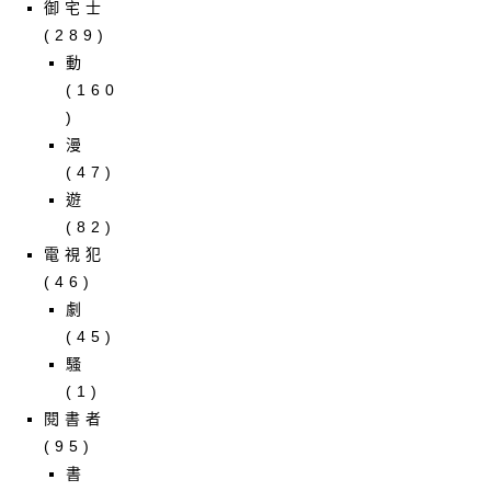
御宅士
(289)
動
(160
)
漫
(47)
遊
(82)
電視犯
(46)
劇
(45)
騷
(1)
閱書者
(95)
書