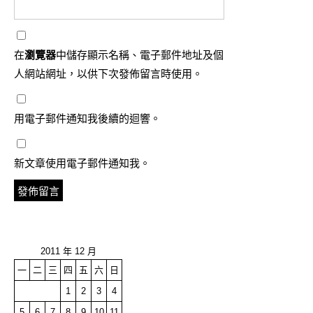
在
瀏覽器
中儲存顯示名稱、電子郵件地址及個
人網站網址，以供下次發佈留言時使用。
用電子郵件通知我後續的迴響。
新文章使用電子郵件通知我。
2011 年 12 月
一
二
三
四
五
六
日
1
2
3
4
5
6
7
8
9
10
11