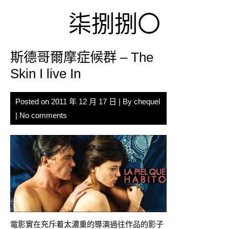
Skip
柒捌捌〇
to
content
斯德哥爾摩症候群 – The
Skin I live In
Posted on
2011 年 12 月 17 日
| By
chequel
|
No comments
電影實在充斥着太濃重的導演過往作品的影子