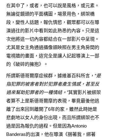
在其中了，或者，也可以說是風格，或元素。
無論從鏡頭的平面構圖，場景用色，綁架橋
段，變性人話題，報仇情慾，觀眾都可以在導
演過往的影片中看到如此熟悉的內容。只是這
次他將這一切內容都結合在一部影片中呈現。
尤其是女主角通過攝像頭映照在男主角房間的
電視牆的畫面，這完全是讓人記起導演上一部
的《破碎的擁抱》。
所謂斯德哥爾摩症候群，據維基百科所言，
“是
指
犯罪
的被害者對於犯罪者產生
情感
，甚至反
過來幫助犯罪者的一種情結。”
其實影片被綁架
者算不上是斯德哥爾摩的表現，畢竟最後他逃
離了出來回到離開了6年的家，雖然此時她是
悲劇地以女人的身份出現，而且所謂綁架也不
過是因為報仇的過程。但是因為Antonio
Banderas的出演，他在導演《捆著我，綁著