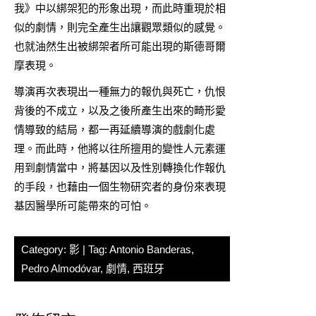
我》中以綁架犯的形象出現，而此時重現於相
似的劇情，則完全產生出讓觀眾類似的感覺。
也就油然生出被綁架者所可能出現的斯德哥爾
摩表現。
導演再次表現出一種無力的報仇與死亡，仇恨
背後的不成立，以及之後所產生出來的畸形愛
情導致的結局，都一再延續導演的戲劇化處
理。而此時，他將以往所擅用的變性人元素運
用到劇情當中，將基因以及性別轉換化作報仇
的手段，也藉由一個生物研究者的身份來表現
基因醫學所可能帶來的可怕。
Category:
影
| Tag:
Antonio Banderas
,
Pedro Almodóvar
,
劇情
,
西班牙