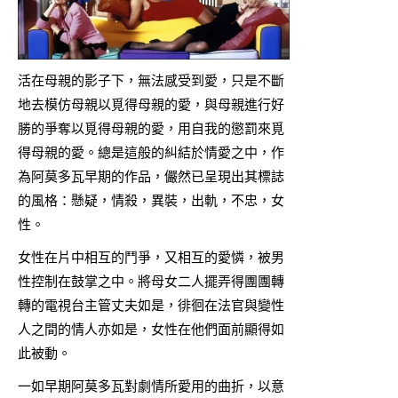
活在母親的影子下，無法感受到愛，只是不斷
地去模仿母親以覓得母親的愛，與母親進行好
勝的爭奪以覓得母親的愛，用自我的懲罰來覓
得母親的愛。總是這般的糾結於情愛之中，作
為阿莫多瓦早期的作品，儼然已呈現出其標誌
的風格：懸疑，情殺，異裝，出軌，不忠，女
性。
女性在片中相互的鬥爭，又相互的愛憐，被男
性控制在鼓掌之中。將母女二人擺弄得團團轉
轉的電視台主管丈夫如是，徘徊在法官與變性
人之間的情人亦如是，女性在他們面前顯得如
此被動。
一如早期阿莫多瓦對劇情所愛用的曲折，以意