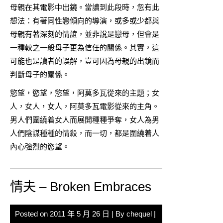
母親在其電影中出鏡。當讀到此段時，忽有此
想法：有著同性戀傾向的導演，或多或少都與
母親有著深刻的情誼，並非說是戀母，但會是
一種較之一般母子更為信任的關係。其實，這
可能也是讀者的誤解，豈可因為母親的出鏡而
判斷母子的關係。
慾望，慾望，慾望，阿莫多瓦從來的主題；女
人，女人，女人，阿莫多瓦電影從來的主角。
男人們圍繞着女人而展開種種爭奪，女人為男
人們陰謀種種的情殺，而一切，都是圍繞着人
內心強烈的慾望。
情夫 – Broken Embraces
Posted on
2011 年 5 月 26 日
| By
chequel
|