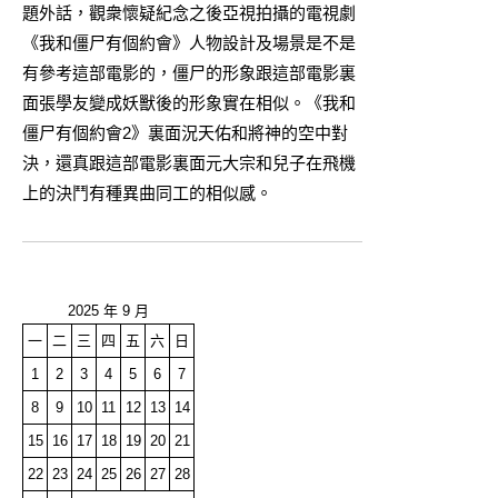
題外話，觀衆懷疑紀念之後亞視拍攝的電視劇
《我和僵尸有個約會》人物設計及場景是不是
有參考這部電影的，僵尸的形象跟這部電影裏
面張學友變成妖獸後的形象實在相似。《我和
僵尸有個約會2》裏面況天佑和將神的空中對
決，還真跟這部電影裏面元大宗和兒子在飛機
上的決鬥有種異曲同工的相似感。
2025 年 9 月
一
二
三
四
五
六
日
1
2
3
4
5
6
7
8
9
10
11
12
13
14
15
16
17
18
19
20
21
22
23
24
25
26
27
28