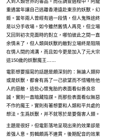
入到人類世界的毒品。而在調查過程中，阿龍
重遇當年讓自己逃離香港遠赴東京的妖獸，幻
姬。當年兩人曾經有過一段情，但人鬼殊途終
是以分手收場。如今雖然舊情人再見，但立場
又回到初次見面時的對立，哪怕彼此之間一直
余情未了，但人類與妖獸的敵對立場終是阻隔
在情人間的鴻溝，而且如今更是加入了元大宗
這150歲的妖獸魔王……
電影想要描寫的話題是頗深刻的：無論人類抑
或是妖獸，都會有爲了一己欲望而不惜犧牲他
人的惡敵，這些心懷鬼胎的表面看似善良忠
誠，實則一直暗藏陰謀。而那些表面看似無惡
不作的魔王，實則有著想要和人類和平共處的
想法。生爲妖獸，并不就等於是要傷害人類。
主題是很好，但電影落地呈現出來的效果卻是
差强人意。剪輯頗爲不連貫，後期配音的效果