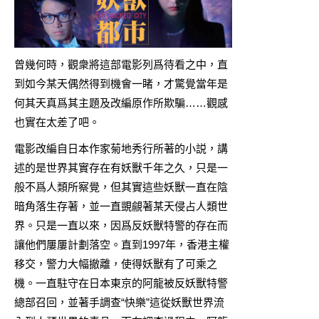
曾幾何時，觀衆將這部電影列爲待看之中，直
到如今某天偶然得到機會一睹，才驚覺當年是
何其天真爲其主題及改編原作所欺騙……觀感
也實在太差了吧。
電影改編自日本作家菊地秀行所著的小説，講
述的是世界其實存在有妖獸千年之久，只是一
般不爲人類所察覺，但其實這些妖獸一直在陰
暗角落生存著，並一直覬覦著某天侵占人類世
界。只是一直以來，因爲反妖獸特警的存在而
讓他們屢屢計劃落空。直到1997年，香港主權
移交，警力大幅撤離，使得妖獸有了可乘之
機。一直駐守在日本東京的阿龍被反妖獸特警
總部召回，並著手調查“快樂”這從妖獸世界流