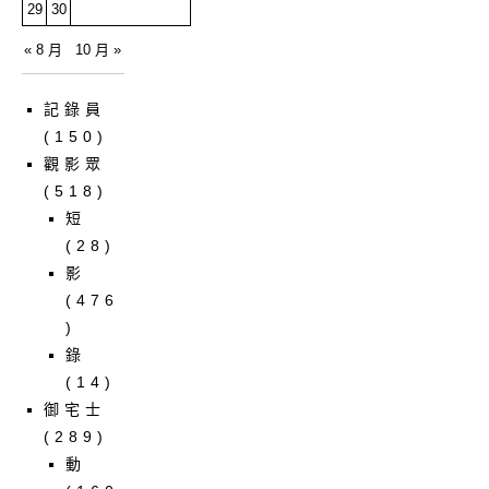
29
30
« 8 月
10 月 »
記錄員
(150)
觀影眾
(518)
短
(28)
影
(476
)
錄
(14)
御宅士
(289)
動