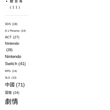
聽音客
(11)
3DS
(18)
A-1 Pictures
(14)
ACT
(27)
Nintendo
(28)
Nintendo
Switch
(41)
RPG
(14)
SLG
(13)
中國
(71)
冒險
(24)
劇情