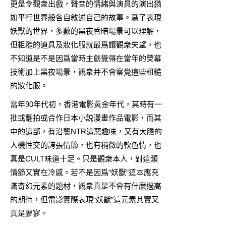
更是令觀衆出戲，聲音的情緒與演員的演出猶
如平行世界般各自敘述自己的故事。爲了表現
妖獸的世界，多數的黑夜昏暗場景可以理解，
但粗糙的道具及妝化服就最爲讓觀衆失望，也
不知道是不是因爲當時主創覺得在當年的熒幕
技術加上黑夜場景，觀衆并不會察覺這些粗糙
的妝化服。
當年90年代初，香港電影黃金年代，其時有一
批或翻拍或合作日本小説漫畫作品電影，而其
中的這部，有沿襲NTR這惡趣味，又有大膽的
人機性交的誇張情節，也有稍微的軟色情，也
真是CULT味道十足。只是觀衆本人，對這類
情節又實在冷感。若不是因爲“妖獸”這本應充
滿奇幻元素的題材，觀衆真是不會有什麽過高
的期待，但電影實際表現“妖獸”這元素其實又
真是寥寥。