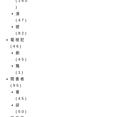
(160
)
漫
(47)
遊
(82)
電視犯
(46)
劇
(45)
騷
(1)
閱書者
(95)
書
(45)
誌
(50)