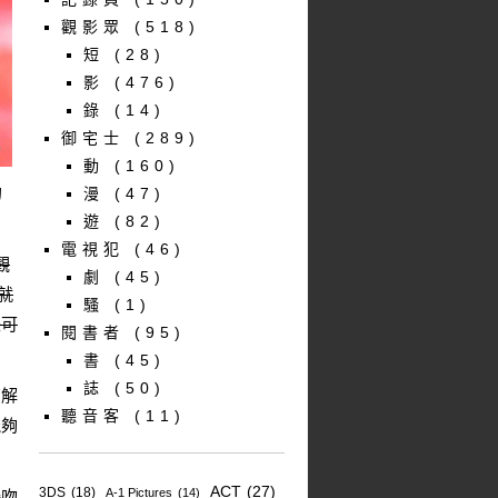
觀影眾
(518)
短
(28)
影
(476)
錄
(14)
御宅士
(289)
動
(160)
的
漫
(47)
遊
(82)
電視犯
(46)
觀
劇
(45)
就
騷
(1)
是可
閱書者
(95)
書
(45)
誌
(50)
商解
聽音客
(11)
能夠
。
ACT
(27)
3DS
(18)
A-1 Pictures
(14)
接吻