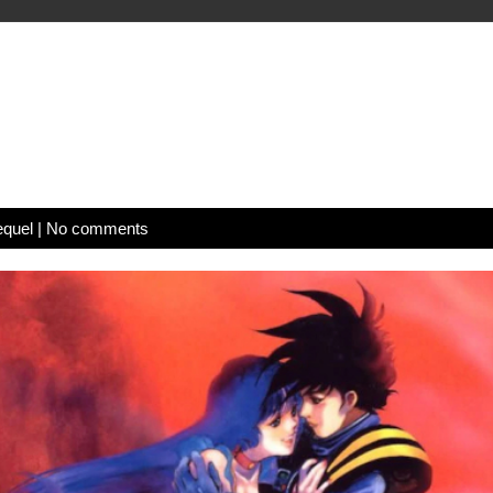
equel
|
No comments