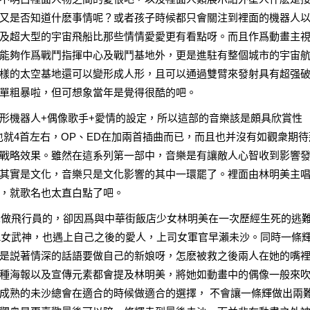
又是否知道什麽事情呢？或者孩子時候都只會關注到裡面的機器人
及超大型的宇宙飛船比那些情情愛愛更有看點呀。而且作爲動畫主
能夠作爲戰鬥指揮中心及戰鬥基地外，更是進駐有整個城市的宇宙
樣的太空基地還可以變形成人形，且可以通過雙臂來發射具有超强
單粗暴啦，但可想象當年是覺得很酷的吧。
形機器人+偶像歌手+愛情的設定，所以這部的音樂該是頗具欣賞性
曲也就4首左右，OP、ED在加兩首插曲而已，而且也并沒有如觀衆期待
戰略效果。雖然在這系列第一部中，音樂是有讓敵人心智收到影響
其實是文化，音樂只是文化影響的其中一環罷了。裡面由林明美主
，就歌名也太直白點了吧。
參軍做飛行員的，卻因爲與中華街飯店少女林明美在一次歷經生死的逃
-1女武神，也遇上自己之後的愛人，上司女軍官早瀨未沙。同時一條
是説著情深的話語要做自己的新娘呀，怎麽被救之後兩人在她的嘴
種海報以及宣傳元素都會提及林明美，將她如動畫中的偶像一般來
成熟的未沙總會在適合的時候做適合的選擇， 不會讓一條輝做出兩