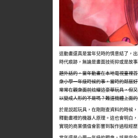
這動畫還真是當年兒時的情意結了，出
時代痕跡，無論是畫面技術抑或是故事
題外話的，當年動畫在本地電視臺裡首
衆小學一年級時候的事，當時的鄰居好朋
常常在觀衆面前炫耀這豪華玩具，但又
以變成人形的不是嗎？難道機體上面的
於是説起玩具，在剛剛查資料的時候，
釋動畫裡的機器人原理。這也會明白，
實現的商業價值會影響到製作過程經歷
當年還是小學一年級的觀衆，該是完全