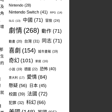
Nintendo
(28)
以及
Nintendo Switch
(41)
視角
RPG
(14)
中國
(71)
航
冒險
(24)
SLG
(13)
破壞
劇情
(268)
動作
(71)
同志
(71)
台灣
(31)
動畫
(20)
那
喜劇
(154)
城市畫報
(19)
發生
奇幻
(101)
家庭
(16)
唱的
恐怖
(40)
德國
(22)
小說
(19)
愛情
(84)
意大利
(17)
難
懸疑
(56)
日本
(45)
輝
裡就
法國
(72)
校園
(39)
吹
科幻
(66)
犯罪
(32)
難