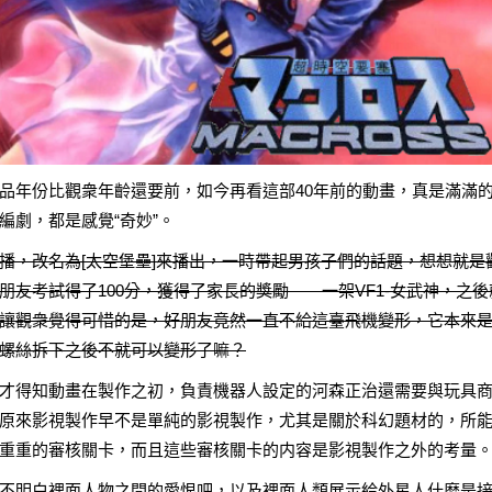
品年份比觀衆年齡還要前，如今再看這部40年前的動畫，真是滿滿
編劇，都是感覺“奇妙”。
播，改名為[太空堡壘]來播出，一時帶起男孩子們的話題，想想就是
友考試得了100分，獲得了家長的獎勵——一架VF1-女武神，之後
讓觀衆覺得可惜的是，好朋友竟然一直不給這臺飛機變形，它本來
螺絲拆下之後不就可以變形了嘛？
才得知動畫在製作之初，負責機器人設定的河森正治還需要與玩具
原來影視製作早不是單純的影視製作，尤其是關於科幻題材的，所
重重的審核關卡，而且這些審核關卡的内容是影視製作之外的考量
不明白裡面人物之間的愛恨吧，以及裡面人類展示給外星人什麽是