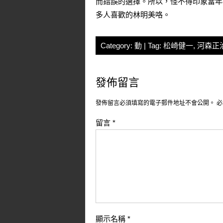
而錯誤的選擇。所以，怪不得印象當年
多人喜歡的林明美咯。
Category:
動
| Tag:
松崎健一
,
河森正
發佈留言
發佈留言必須填寫的電子郵件地址不會公開。
必
留言
*
顯示名稱
*