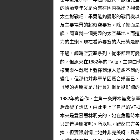
的情節當年又是否有在國内播出？觀衆
太空對戰吧，畢竟能夠變形的戰鬥機以
及主要場景的超時空要塞，除了裡面是
艦，簡直就一個完整的太空基地。而這
力的主炮。現在看這要塞的人形態是簡
不過，超時空要塞系列，從來都是可變
的，但原來在1982年的TV版，主題
樣音樂在戰場上發揮到讓人意想不到的
變化，但那也并非單單因爲音樂而已，
《我的男朋友是飛行員》倒是挺好聽的
1982年的首作，主角一条輝本無意
后改變了想法，由此坐上了自己的VF
本來是愛慕著林明美的，她在危難時本
只是普通朋友呢。所以吧，雖然官方各
捧，但實際劇情上她并非完美呀，凡是