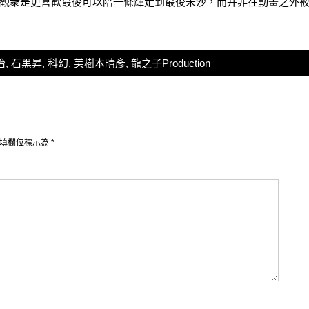
觀衆是更喜歡最後可以陪一條輝走到最後未沙，而并非在動畫之外
治
,
石黑昇
,
科幻
,
美樹本晴彥
,
龍之子Production
填欄位標示為
*