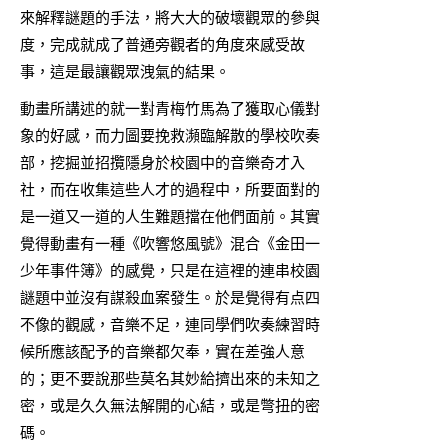
來解釋謎題的手法，將大大的破壞觀眾的參與
度，完成就成了普通旁觀者的角度來感受故
事，這是最讓觀眾洩氣的結果。
動畫所講述的就一對青梅竹馬為了獲取心儀對
象的好感，而力圖要挽救瀕臨解散的學校吹奏
部，挖掘並招攬隱身於校園中的音樂奇才入
社，而在收集這些人才的過程中，所要面對的
是一道又一道的人生難題擋在他們面前。其實
覺得動畫有一種《吹響悠風號》混合《金田一
少年事件簿》的感覺，只是在這裡的連串校園
謎題中並沒有謀殺血案發生。於是覺得有点四
不像的觀感，音樂不足，連同學們吹奏練習時
候所應該配予的音樂都欠奉，實在差強人意
的；更不要說那些莫名其妙給擠出來的未知之
密，或是久久無法解開的心結，或是彆扭的密
碼。