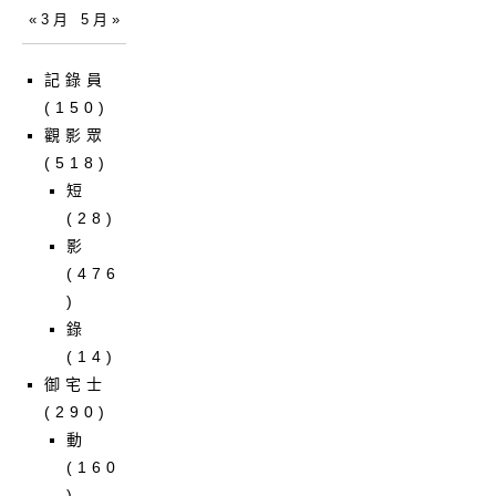
« 3 月
5 月 »
記錄員
(150)
觀影眾
(518)
短
(28)
影
(476
)
錄
(14)
御宅士
(290)
動
(160
)