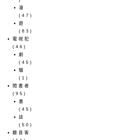
漫
(47)
遊
(83)
電視犯
(46)
劇
(45)
騷
(1)
閱書者
(95)
書
(45)
誌
(50)
聽音客