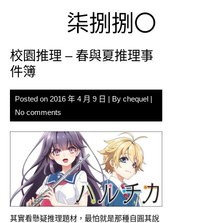
Skip
柒捌捌〇
to
content
校園推理 – 春與夏推理事
件簿
Posted on
2016 年 4 月 9 日
| By
chequel
|
No comments
其實看懸疑推理題材，最怕就是那種自圓其說