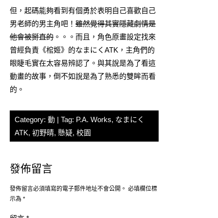
但，起碼能夠看到有個勇於表明自己喜歡自己
男老師的男主角吧！
雖然覺得其實隱藏劇情是
他會被掰直的
。。。而且，角色原畫設定找來
曾經負責
《棺姬》
的なまにくATK，主角們的
眼睫毛實在太容易辨認了。與其說是為了看這
動畫的故事，倒不如說是為了熟悉的雙眸而看
的。
Category:
動
| Tag:
P.A. Works
,
なまにく
ATK
,
初野晴
,
懸疑
,
校園
發佈留言
發佈留言必須填寫的電子郵件地址不會公開。
必填欄位標
示為
*