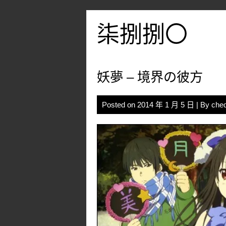
Skip
to
柒捌捌〇
content
妖夢 – 境界の彼方
Posted on
2014 年 1 月 5 日
| By
che