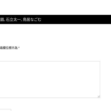
校園
,
石立太一
,
鳥居なごむ
填欄位標示為
*