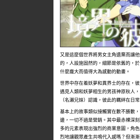
又是這麼個世界將男女主角遺棄而讓他
的，人設施固然的，細節是依舊的，於
什麼龐大而值得大為感動的動畫。
世界中存在着妖夢和異界士的存在，彼
遇見人類和妖夢相生的男孩神原秋人，
（名瀨兄妹）認識，彼此的羈絆在日常
基本上的故事類似接觸實在數不勝數，
邊，一切不過是營銷。其中最赤裸深刻
多的元素表現出強烈的商業意圖，角色
烈地讓觀眾產生共鳴代入感嗎？但漸漸