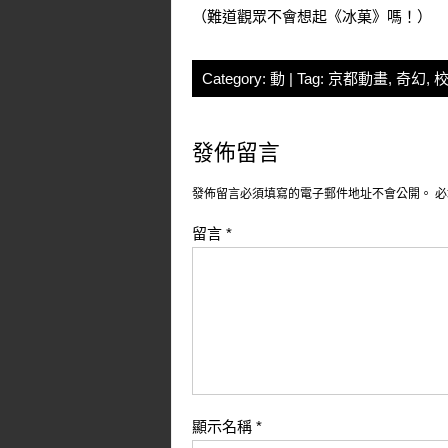
（難道觀眾不會想起《
冰菓
》嗎！）
Category:
動
| Tag:
京都動畫
,
奇幻
,
發佈留言
發佈留言必須填寫的電子郵件地址不會公開。
必
留言
*
顯示名稱
*