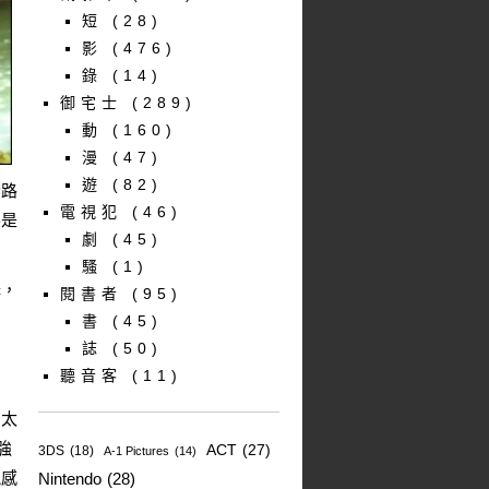
短
(28)
影
(476)
錄
(14)
御宅士
(289)
動
(160)
漫
(47)
遊
(82)
套路
電視犯
(46)
不是
劇
(45)
騷
(1)
降，
閱書者
(95)
書
(45)
誌
(50)
聽音客
(11)
周
。太
強
ACT
(27)
3DS
(18)
A-1 Pictures
(14)
視感
Nintendo
(28)