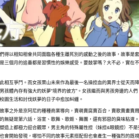
們得以相知相會共同面臨各種生離死別的感動之後的故事，故事是
是三個月的追番都是習慣性的娛樂感受。要鼓掌嗎？大不必，實在
此相互爭鬥。而女孩栗山未來作為最後一名操控血的異界士從天而
男孩體內存有強大的妖夢“境界的彼方”。女孩繼而與男孩旁邊的人們
校園生活和討伐妖夢的日子中愈加糾纏。
故事之外是京阿尼的種種商業導向，賣萌賣腐賣百合，賣歌賣畫賣
的無疑是第六話，浴室、歌舞、歌姬、舞團，還有邪惡的臭味粘液
塑造上都極力迎合觀眾，男主角的特殊屬性控（妹控&眼鏡控）不是
也會開始發現，哪怕不同的故事元素搭配但也會產生一種強烈的既