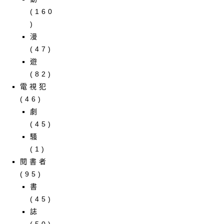
(160
)
漫
(47)
遊
(82)
電視犯
(46)
劇
(45)
騷
(1)
閱書者
(95)
書
(45)
誌
(50)