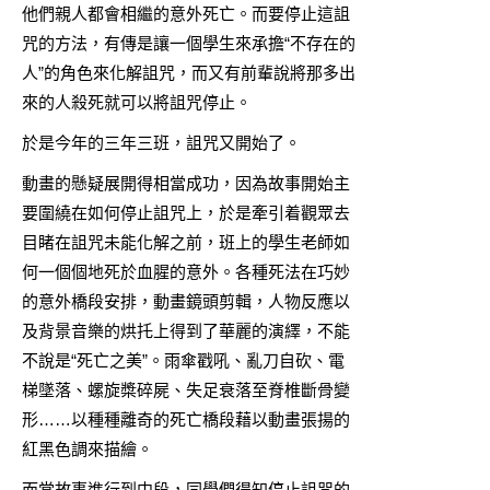
他們親人都會相繼的意外死亡。而要停止這詛
咒的方法，有傳是讓一個學生來承擔“不存在的
人”的角色來化解詛咒，而又有前輩說將那多出
來的人殺死就可以將詛咒停止。
於是今年的三年三班，詛咒又開始了。
動畫的懸疑展開得相當成功，因為故事開始主
要圍繞在如何停止詛咒上，於是牽引着觀眾去
目睹在詛咒未能化解之前，班上的學生老師如
何一個個地死於血腥的意外。各種死法在巧妙
的意外橋段安排，動畫鏡頭剪輯，人物反應以
及背景音樂的烘托上得到了華麗的演繹，不能
不說是“死亡之美”。雨傘戳吼、亂刀自砍、電
梯墜落、螺旋槳碎屍、失足衰落至脊椎斷骨變
形……以種種離奇的死亡橋段藉以動畫張揚的
紅黑色調來描繪。
而當故事進行到中段，同學們得知停止詛咒的