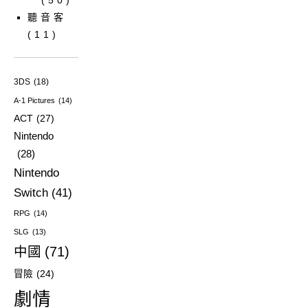
聽音客
(11)
3DS
(18)
A-1 Pictures
(14)
ACT
(27)
Nintendo
(28)
Nintendo
Switch
(41)
RPG
(14)
SLG
(13)
中國
(71)
冒險
(24)
劇情