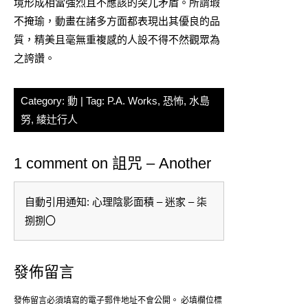
境形成相當強烈且不應該的突兀矛盾。所謂瑕
不掩瑜，動畫在諸多方面都表現出其優良的品
質，精美且毫無重複感的人設不得不然觀眾為
之誇讚。
Category:
動
| Tag:
P.A. Works
,
恐怖
,
水島
努
,
綾辻行人
1 comment on 詛咒 – Another
自動引用通知:
心理陰影面積 – 迷家 – 柒
捌捌〇
發佈留言
發佈留言必須填寫的電子郵件地址不會公開。
必填欄位標