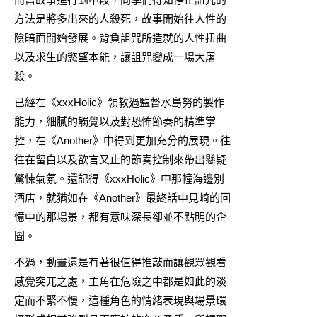
方法是將多出來的人殺死，故事開始往人性的
陰暗面開始發展。背負詛咒所造就的人性扭曲
以及求生的慾望本能，讓詛咒變成一場大屠
殺。
已經在《xxxHolic》領教過監督水島努的製作
能力，細膩的觸覺以及對恐怖節奏的精準掌
控，在《Another》中得到更加充分的展現。往
往在留白以及欲言又止的節奏控制來帶出懸疑
驚悚氣氛。還記得《xxxHolic》中那幢海邊別
酒店，就猶如在《Another》最終話中見崎的回
憶中的那場景，都有意味深長卻並不點明的企
圖。
不過，動畫還是有著很值得推敲而讓觀眾觀看
感覺突兀之處，主角在危險之中都是如此的淡
定而不緊不慢，這種角色的情緒表現與場景環