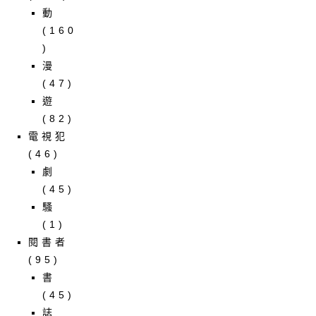
動
(160
)
漫
(47)
遊
(82)
電視犯
(46)
劇
(45)
騷
(1)
閱書者
(95)
書
(45)
誌