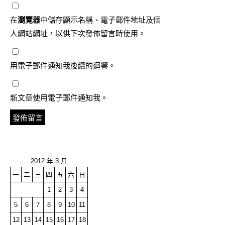
在
瀏覽器
中儲存顯示名稱、電子郵件地址及個
人網站網址，以供下次發佈留言時使用。
用電子郵件通知我後續的迴響。
新文章使用電子郵件通知我。
2012 年 3 月
一
二
三
四
五
六
日
1
2
3
4
5
6
7
8
9
10
11
12
13
14
15
16
17
18