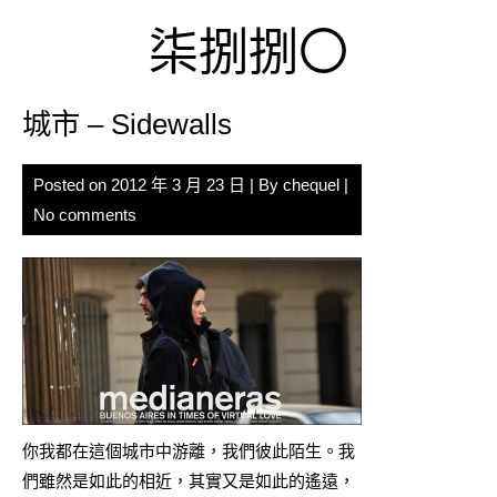
Skip
柒捌捌〇
to
content
城市 – Sidewalls
Posted on
2012 年 3 月 23 日
| By
chequel
|
No comments
你我都在這個城市中游離，我們彼此陌生。我
們雖然是如此的相近，其實又是如此的遙遠，