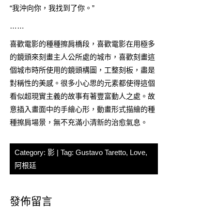
“我沖向你，我找到了你。”
……
喜歡電影的種種擦肩橋段，喜歡電影在用極多
的鏡頭來刻畫主人公所處的城市，喜歡刻畫這
個城市時所使用的鏡頭構圖，工整刻板，盡是
對稱性的美感。很多小心思的元素都使得這個
看似超現實主義的故事有著豐富動人之處。故
意插入畫面中的手繪心形，動畫形式描繪的種
種擦肩場景，無不充滿小清新的治愈氣息。
Category:
影
| Tag:
Gustavo Taretto
,
Love
,
阿根廷
發佈留言