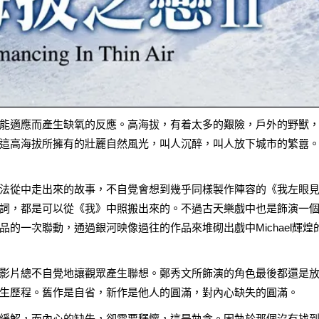
能適應而產生缺氧的反應。高海拔，有着太多的艱險，戶外的野獸
這高海拔所擁有的壯麗自然風光，叫人沉醉，叫人放下城市的繁囂
法從中走出來的故事，不自覺會想到幾乎同樣製作陣容的《我左眼
詞，都是可以從《我》中照搬出來的。不過古天樂戲中也是飾演一
的一次聯動，通過銀河映像過往的作品來堆砌出戲中Michael輝煌
影片總不自覺地讓觀眾產生聯想。鄭秀文所飾演的角色最後都還是
生歷程。舊作是自省，新作是他人的圓滿，對內心缺失的圓滿。
緩解，而內心的缺失，卻需要釋懷，這是執念。固執於那個沒有找