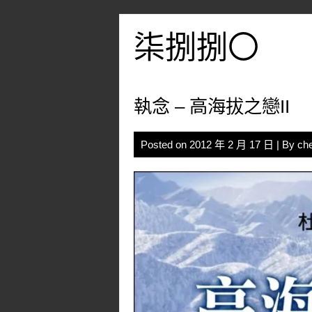
Skip
to
柒捌捌〇
content
執念 – 高海拔之戀II
Posted on
2012 年 2 月 17 日
| By
ch