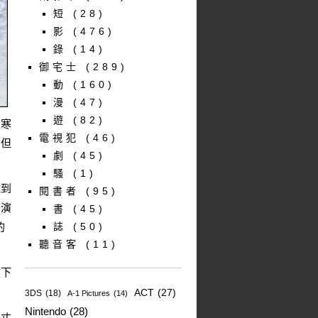
短
(28)
影
(476)
錄
(14)
御宅士
(289)
動
(160)
漫
(47)
遊
(82)
，寒
電視犯
(46)
。但
劇
(45)
騷
(1)
見到
閱書者
(95)
個演
書
(45)
的
誌
(50)
聽音客
(11)
放下
ACT
(27)
3DS
(18)
A-1 Pictures
(14)
Nintendo
(28)
到丈