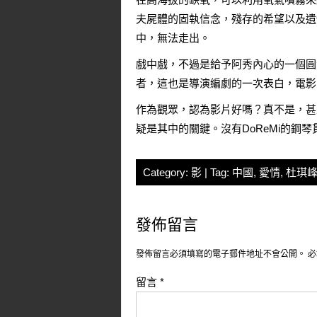
夫屍體的固執信念，殘存的希望以及遺
中，無法走出。
戲中戲，不過是給予阿秀內心的一個圓滿
者，這也是導演編劇的一次表白，電影
作為觀眾，認為影片好嗎？真不是，甚
疑是其中的關鍵。沒有DoReMi的
Category:
影
| Tag:
中國
,
愛情
,
杜琪
發佈留言
發佈留言必須填寫的電子郵件地址不會公開。
必
留言
*