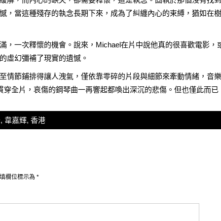
憾，當這種殘存的執念長期下來，成為了糾纏內心的束縛，猶如在
，一次釋懷的機會。說來，Michael在片中說他真的很喜歡電影，
的虛幻彌補了現實的遺憾。
至情節鋪排得讓人洩氣，僅依靠零碎的片段與細節來牽動情緒，音
鋼琴貫穿全片，哀傷的鋼琴曲一再響起都喚出深沉的悲傷。但也僅此而已
峰
,
韋嘉輝
,
香港
填欄位標示為
*