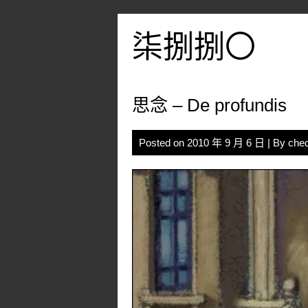
Skip
to
柒捌捌〇
content
思念 – De profundis
Posted on
2010 年 9 月 6 日
| By
che