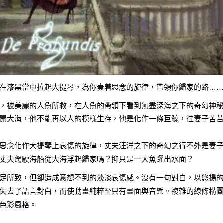
在漆黑當中拉起大提琴，為你奏着思念的旋律，帶領你歸家的路…
，被美麗的人魚所救，在人魚的帶領下看到無盡深海之下的奇幻神
開大海，他不能再以人的模樣生存，他是化作一條巨鯨，往妻子苦
思念化作大提琴上哀傷的旋律，丈夫汪洋之下的奇幻之行不外是妻
丈夫駕駛海船從大海浮起歸家嗎？抑只是一大魚躍出水面？
足所致，但卻造成意想不到的淡淡哀傷感。沒有一句對白，以悠揚
失去了語言對白，而使動畫純粹至只有畫面與音樂。複雜的線條構
色彩風格。