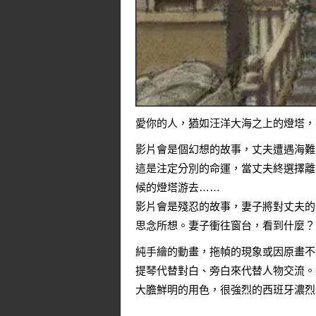
愛你的人，猶如汪洋大海之上的燈塔，
影片會是個幻想的故事，丈夫遭遇海難
這是注定分別的命運，當丈夫終選擇離
候的燈塔游去……
影片會是殘忍的故事，妻子將對丈夫的
思念所想。妻子衝往窗台，看到什麼？
純手繪的動畫，拖幀的現象或因原畫不
提琴代替對白、旁白來代替人物交流。
大膽鮮明的用色，很強烈的西班牙濃烈