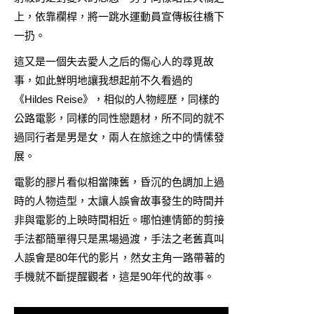
上，依靠欄桿，將一跳水運動員宣傳板往橋下
一扔。
這又是一個失去愛人之后的傷心人的尋覓故
事，如此鮮明地讓我想起前不久看過的
《Hildes Reise》，相似的人物經歷，同樣的
公路電影，同樣的同性戀題材，所不同的就不
過同行者是男是女，兩人在旅途之中的情愫發
展。
電影的膠片看似相當陳舊，昏沉的色調加上過
時的人物造型，太讓人誤會故事發生的時間并
非與電影的上映時間相近。哪怕連情節的剪接
手法都簡單得只是黑場過渡，手法之老舊真叫
人誤會是80年代的影片，然女主角一路帶著的
手機就不斷提醒觀者，這是90年代的故事。