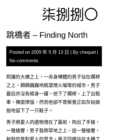
Skip
柒捌捌〇
to
content
跳橋者 – Finding North
Posted on
2009 年 9 月 13 日
| By
chequel
|
No comments
熙攘的大橋之上，一赤身裸體的男子站在欄桿
之上，顫顫巍巍地眺望燈火璀璨的城市。男子
最后并沒有縱身一躍，他下了欄桿，上了出租
車，掩面懊惱，然而他卻不曾察覺正如灰姑娘
般地留下了一只鞋子。
男子將愛人的遺物埋在了墓前，掏出了手槍，
一聲槍響，男子我倒草地之上。這一聲槍響，
射殺的是對愛人的思念。男子同樣站在大橋之