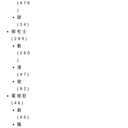
(476
)
錄
(14)
御宅士
(289)
動
(160
)
漫
(47)
遊
(82)
電視犯
(46)
劇
(45)
騷