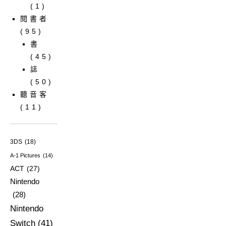
(1)
閱書者
(95)
書
(45)
誌
(50)
聽音客
(11)
3DS
(18)
A-1 Pictures
(14)
ACT
(27)
Nintendo
(28)
Nintendo
Switch
(41)