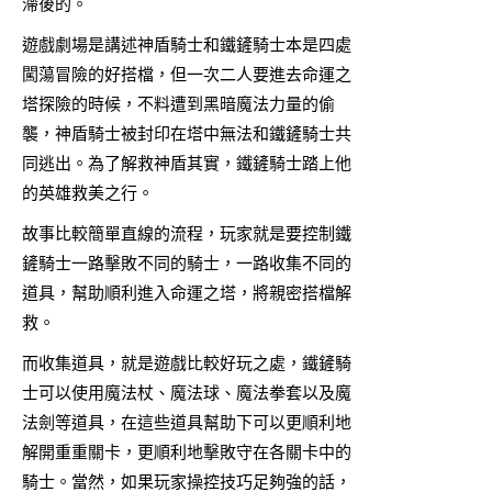
滯後的。
遊戲劇場是講述神盾騎士和鐵鏟騎士本是四處
闖蕩冒險的好搭檔，但一次二人要進去命運之
塔探險的時候，不料遭到黑暗魔法力量的偷
襲，神盾騎士被封印在塔中無法和鐵鏟騎士共
同逃出。為了解救神盾其實，鐵鏟騎士踏上他
的英雄救美之行。
故事比較簡單直線的流程，玩家就是要控制鐵
鏟騎士一路擊敗不同的騎士，一路收集不同的
道具，幫助順利進入命運之塔，將親密搭檔解
救。
而收集道具，就是遊戲比較好玩之處，鐵鏟騎
士可以使用魔法杖、魔法球、魔法拳套以及魔
法劍等道具，在這些道具幫助下可以更順利地
解開重重關卡，更順利地擊敗守在各關卡中的
騎士。當然，如果玩家操控技巧足夠強的話，