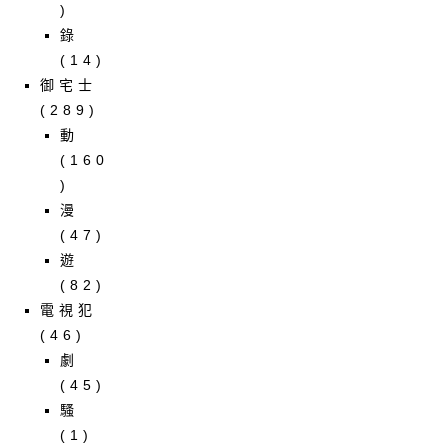
)
錄
(14)
御宅士
(289)
動
(160
)
漫
(47)
遊
(82)
電視犯
(46)
劇
(45)
騷
(1)