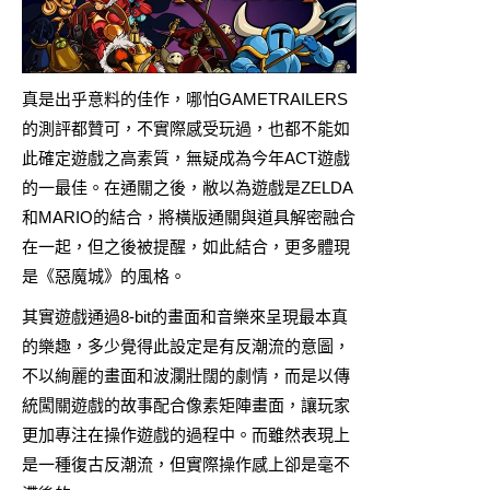
真是出乎意料的佳作，哪怕GAMETRAILERS
的測評都贊可，不實際感受玩過，也都不能如
此確定遊戲之高素質，無疑成為今年ACT遊戲
的一最佳。在通關之後，敝以為遊戲是ZELDA
和MARIO的結合，將橫版通關與道具解密融合
在一起，但之後被提醒，如此結合，更多體現
是《惡魔城》的風格。
其實遊戲通過8-bit的畫面和音樂來呈現最本真
的樂趣，多少覺得此設定是有反潮流的意圖，
不以絢麗的畫面和波瀾壯闊的劇情，而是以傳
統闖關遊戲的故事配合像素矩陣畫面，讓玩家
更加專注在操作遊戲的過程中。而雖然表現上
是一種復古反潮流，但實際操作感上卻是毫不