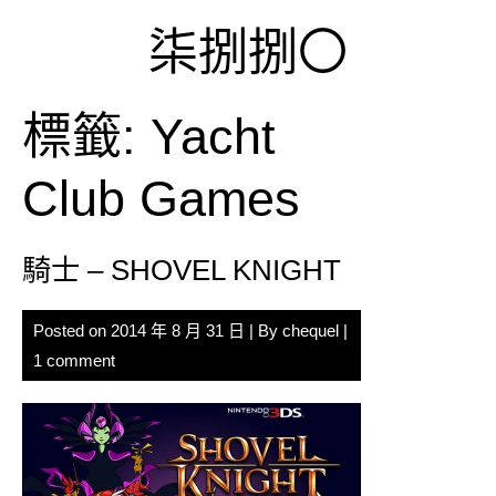
Skip
柒捌捌〇
to
content
標籤:
Yacht
Club Games
騎士 – SHOVEL KNIGHT
Posted on
2014 年 8 月 31 日
| By
chequel
|
1 comment