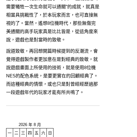
需要犧牲一次生命就可以通關”的成就，就真是
相當具挑戰性了，於本玩家而言，也可直接無
視的了。當然，遙想8位機時代，那些無傷完
美通關的高手玩家真是比比皆是，從這角度來
說，遊戲也是對當時的致敬。
說道致敬，再回想開篇時候提到的反潮流，會
覺得遊戲製作者更加意在是對經典的致敬，就
說遊戲畫面上所使用的技術，就是使用8位機
NES的配色系統，是要更實在的回顧經典了。
而這種經典的情懷，或也只是對曾經經歷過那
一段遊戲年代的玩家才能有所共鳴了。
2026 年 8 月
一
二
三
四
五
六
日