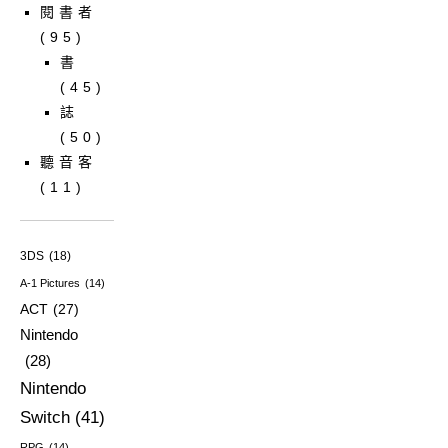
閱書者
(95)
書
(45)
誌
(50)
聽音客
(11)
3DS
(18)
A-1 Pictures
(14)
ACT
(27)
Nintendo
(28)
Nintendo
Switch
(41)
RPG
(14)