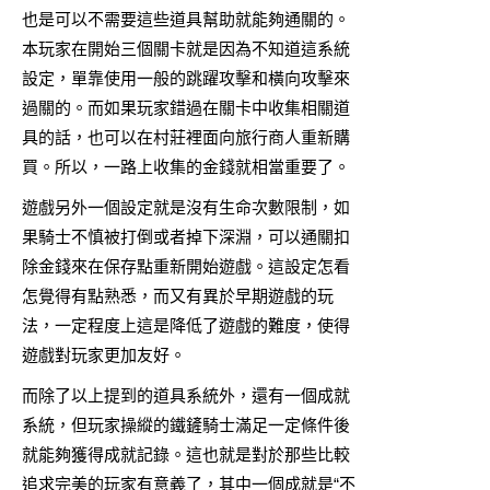
也是可以不需要這些道具幫助就能夠通關的。
本玩家在開始三個關卡就是因為不知道這系統
設定，單靠使用一般的跳躍攻擊和橫向攻擊來
過關的。而如果玩家錯過在關卡中收集相關道
具的話，也可以在村莊裡面向旅行商人重新購
買。所以，一路上收集的金錢就相當重要了。
遊戲另外一個設定就是沒有生命次數限制，如
果騎士不慎被打倒或者掉下深淵，可以通關扣
除金錢來在保存點重新開始遊戲。這設定怎看
怎覺得有點熟悉，而又有異於早期遊戲的玩
法，一定程度上這是降低了遊戲的難度，使得
遊戲對玩家更加友好。
而除了以上提到的道具系統外，還有一個成就
系統，但玩家操縱的鐵鏟騎士滿足一定條件後
就能夠獲得成就記錄。這也就是對於那些比較
追求完美的玩家有意義了，其中一個成就是“不