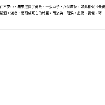
在不安中，無奈選擇了勇敢。一張桌子，八個座位，如此相似《最
萄酒，淺嚐，是預感死亡的將至，而淡笑、落淚，悲傷、畏懼、釋