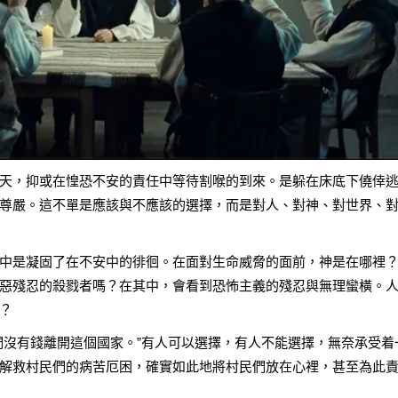
天，抑或在惶恐不安的責任中等待割喉的到來。是躲在床底下僥倖
尊嚴。這不單是應該與不應該的選擇，而是對人、對神、對世界、
中是凝固了在不安中的徘徊。在面對生命威脅的面前，神是在哪裡
惡殘忍的殺戮者嗎？在其中，會看到恐怖主義的殘忍與無理蠻橫。
？
們沒有錢離開這個國家。”有人可以選擇，有人不能選擇，無奈承受着
解救村民們的病苦厄困，確實如此地將村民們放在心裡，甚至為此