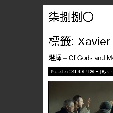
Skip
to
柒捌捌〇
content
標籤:
Xavier
選擇 – Of Gods and M
Posted on
2011 年 6 月 26 日
| By
che