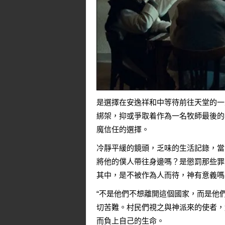
是選擇在安逸祥和中等待前往天堂的一
綁架，抑或爭取着作為一名牧師最後的
魔信任的選擇。
冷靜平緩的鏡頭，乏味的生活記錄，當
將他的僕人帶往身邊嗎？是懲罰那些罪
其中，是不被作為人而待，神有意義嗎
“不是他們不想離開這個國家，而是他
切苦難。村民們視之與神派來的使者，
而負上自己的生命。