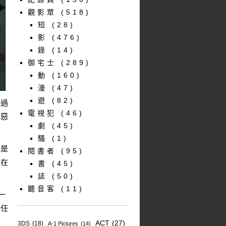
觀影眾
(518)
短
(28)
影
(476)
錄
(14)
御宅士
(289)
動
(160)
漫
(47)
遊
(82)
逃過
電視犯
(46)
對惡
劇
(45)
騷
(1)
？是
閱書者
(95)
人在
書
(45)
誌
(50)
聽音客
(11)
一
責任
ACT
(27)
3DS
(18)
A-1 Pictures
(14)