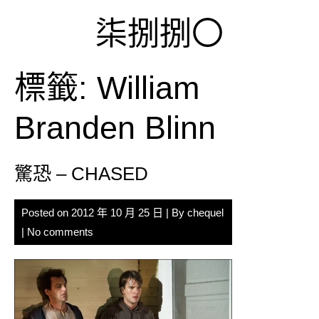
Skip
柒捌捌〇
to
content
標籤:
William
Branden Blinn
驚恐 – CHASED
Posted on
2012 年 10 月 25 日
| By
chequel
|
No comments