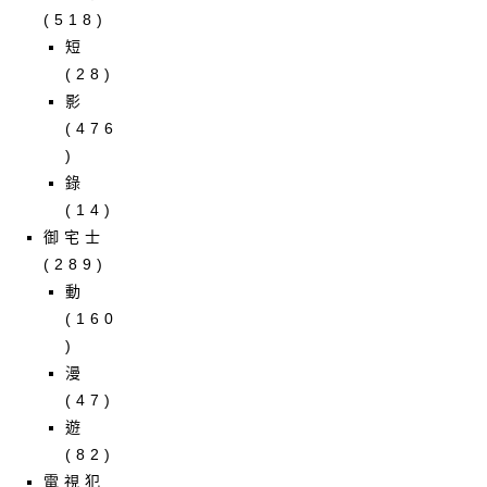
(518)
短
(28)
影
(476
)
錄
(14)
御宅士
(289)
動
(160
)
漫
(47)
遊
(82)
電視犯