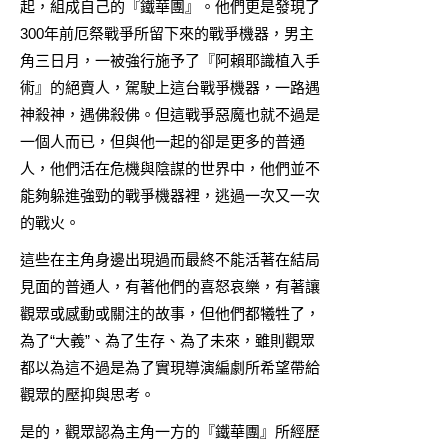
起，組成自己的『鐵華團』。他們更是發現了
300年前厄祭戰爭所留下來的戰爭機器，男主
角三日月，一被強行施予了『阿賴耶識植入手
術』的絕賣人，駕駛上這台戰爭機器，一路遇
神殺神，遇佛殺佛。但這戰爭惡魔也就不過是
一個人而已，但與他一起的卻是更多的普通
人，他們活在危機與陰謀的世界中，他們並不
能夠躲進強勁的戰爭機器裡，逃過一次又一次
的戰火。
這些在主角身邊出現過而最終不能活著在結局
見面的普通人，有著他們的喜怒哀樂，有著讓
觀眾或感動或關注的故事，但他們都犧牲了，
為了“大義”、為了生存、為了未來，雖則觀眾
都以為這不過是為了實現導演編劇所希望帶給
觀眾的壓抑與思考。
是的，觀眾認為主角一方的『鐵華團』所經歷