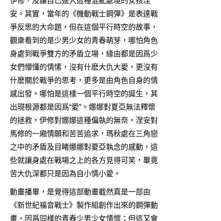
伊修，及讓自己進入這種混亂處境的女孩涅
安。其實，當年的《機動戰士鋼彈》是表達戰
爭反思的大命題，但在這個平行時空的故事，
觀衆看到的是少男少女的青春萌芽，哪怕角色
身處到戰爭雙方的矛盾立場，緣由都是因爲少
女們懵懂的情愫，沒有什麽大仇大愛，更沒有
什麽關於戰爭的思考，更多是由角色自身的情
感出發。哪怕是這樣一個平行時空的誕生，其
出現根源都是因爲“愛”。娜娜對夏亞無法釋懷
的拯救，伊修對娜娜這種偏執的無奈，涅安對
馬修的一廂情願和苦苦追求，瑪秋處在三角戀
之中的矛盾及目睹娜娜對夏亞執念的感動，這
些就讓身處在戰場之上的各方見得可笑，畢竟
苦大仇深都只是因為自小情小愛。
動畫播畢，是覺得這部動畫截然真是一部由
《新世紀福音戰士》製作組創作出來的鋼彈動
畫，因爲同樣的青春少男少女情懷；但這又會