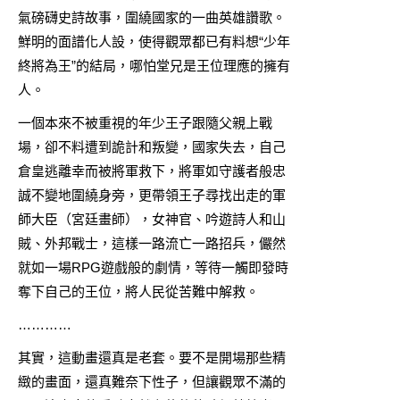
氣磅礴史詩故事，圍繞國家的一曲英雄讚歌。
鮮明的面譜化人設，使得觀眾都已有料想“少年
終將為王”的結局，哪怕堂兄是王位理應的擁有
人。
一個本來不被重視的年少王子跟隨父親上戰
場，卻不料遭到詭計和叛變，國家失去，自己
倉皇逃離幸而被將軍救下，將軍如守護者般忠
誠不變地圍繞身旁，更帶領王子尋找出走的軍
師大臣（宮廷畫師），女神官、吟遊詩人和山
賊、外邦戰士，這樣一路流亡一路招兵，儼然
就如一場RPG遊戲般的劇情，等待一觸即發時
奪下自己的王位，將人民從苦難中解救。
…………
其實，這動畫還真是老套。要不是開場那些精
緻的畫面，還真難奈下性子，但讓觀眾不滿的