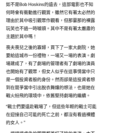
如不是Bob Hoskins的遠去，這部電影也不知
何時會有衝動進行觀賞，雖然它有著太必然的
理由於其中吸引觀眾作觀看，但那霎那的裸露
玩笑也不過一時噱頭。其中不是有著太嚴肅的
主題於其中嗎！
喪夫喪兒之後的寡婦，買下了一家大劇院，她
要給這城市一份禮物，一場又一場的表演。劇
場建成了，有了劇場的管理者有了劇場的演員
也開始有了觀眾，但女人似乎在這事情當中只
是一個投資者般的身份。然而卻是這投資者想
到在競爭當中引出脫衣舞孃的想法，也是她在
戰火紛飛的環境中，依舊堅持劇場的繼續。
“戰士們要遠赴戰場了，但這些年輕的戰士可能
在迎接自己可能的死亡之前，都沒有看過裸體
的女人。”