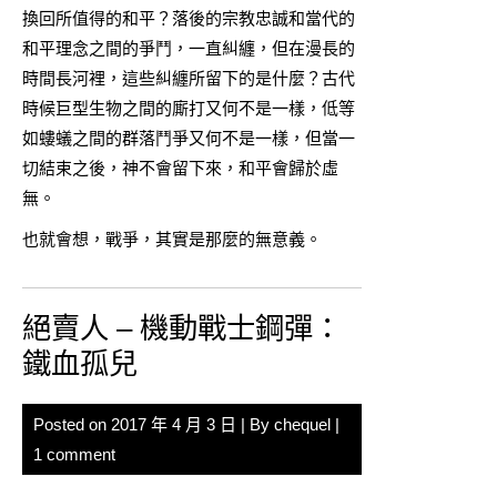
換回所值得的和平？落後的宗教忠誠和當代的
和平理念之間的爭鬥，一直糾纏，但在漫長的
時間長河裡，這些糾纏所留下的是什麼？古代
時候巨型生物之間的廝打又何不是一樣，低等
如螻蟻之間的群落鬥爭又何不是一樣，但當一
切結束之後，神不會留下來，和平會歸於虛
無。
也就會想，戰爭，其實是那麼的無意義。
絕賣人 – 機動戰士鋼彈：
鐵血孤兒
Posted on
2017 年 4 月 3 日
| By
chequel
|
1 comment