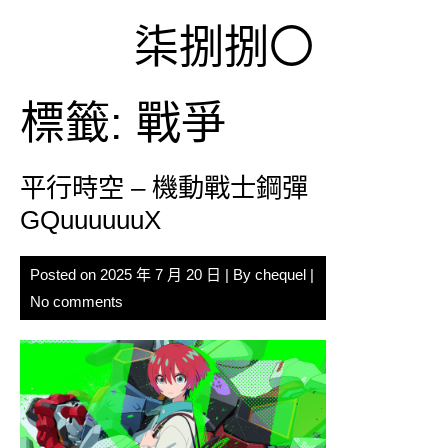
Skip
柒捌捌〇
to
content
標籤:
戰爭
平行時空 – 機動戰士鋼彈
GQuuuuuuX
Posted on
2025 年 7 月 20 日
| By
chequel
|
No comments