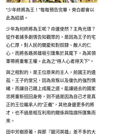
“少年終將為王！”每每預告完畢，旁白都會以
此為結語。
少年為何終將為王呢？命運使然？主角光環？
從作者諸多劇情告知觀眾的，是因為王子的宅
心仁厚，對人民的關愛和對奴隸、敵人的仁
心，而將各路英雄吸引匯集於其麾下，為其領
軍帶將重奪王權。此為之“得人心者得天下”。
與之相對的，是王位原來的主人，前國王的遺
孤，王子的堂兄，因為背叛以及復仇的強烈情
緒，而讓自己踏上成魔之道。能讓過去的國家
忠將重新招回身旁，则不過是因為自己才是真
正的王位繼承人的“正義”，其他身邊更多的將
才，也不過是相互利用的關係與陰謀所匯集而
來。
田中芳樹原著，與那『銀河英雄』差不多的大