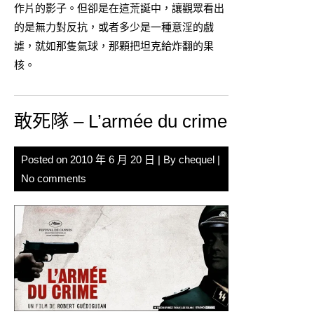
作片的影子。但卻是在這荒誕中，讓觀眾看出
的是無力對反抗，或者多少是一種意淫的戲
謔，就如那隻氣球，那顆把坦克給炸翻的果
核。
敢死隊 – L’armée du crime
Posted on
2010 年 6 月 20 日
| By
chequel
|
No comments