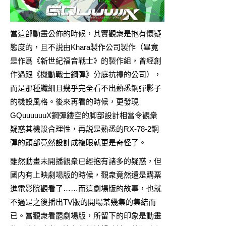
當這部動畫公佈的時候，其實觀衆是抱有懷疑
態度的，且不説由Khara製作公司製作（畢竟
是作爲《新世紀福音戰士》的製作組，曾經創
作過跟《機動戰士鋼彈》分庭抗禮的公司），
而是那種纖細且幾乎完全看不出熟悉鋼彈影子
的機設風格。後來再看的時候，更發現
GQuuuuuuX鋼彈鏤空的脚部設計相當令觀衆
疑惑其機設合理性，再説是熟悉的RX-78-2鋼
彈的頭部竟然設計成複眼就更是奇怪了。
雖然動畫未開播觀衆已經抱有諸多的疑惑，但
國内有上映劇場版的時候，觀衆竟然還是購票
進電影院觀看了……而這劇場版的故事，也就
不過是之後播出TV版的開場某幾集的集結而
已。當觀衆看罷劇場版，所留下的印象是動畫