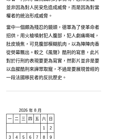
並非因為對人民安危造成威脅，而是因為對當
權者的統治形成威脅。
當中一個頗為殘忍的鏡頭，德軍為了使革命者
招供，用火槍噴射犯人腹部，犯人劇痛嘶喊，
肚皮燒焦，可見腹部模糊肌肉，以為陣陣肉香
從熒幕飄出。較之《風聲》酷刑的寫意，此片
對於行刑的表現要更為寫實，然影片並非是要
以血腥酷刑來譁眾取寵，不過是要展現曾經的
一段法國移民者的反抗歷史。
2026 年 8 月
一
二
三
四
五
六
日
1
2
3
4
5
6
7
8
9