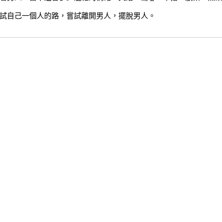
試自己一個人的路，嘗試離開男人，擺脫男人。