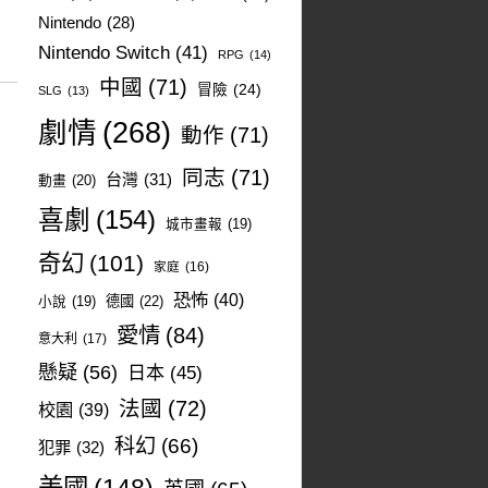
Nintendo
(28)
Nintendo Switch
(41)
RPG
(14)
中國
(71)
冒險
(24)
SLG
(13)
劇情
(268)
動作
(71)
同志
(71)
台灣
(31)
動畫
(20)
喜劇
(154)
城市畫報
(19)
奇幻
(101)
家庭
(16)
恐怖
(40)
德國
(22)
小說
(19)
愛情
(84)
意大利
(17)
懸疑
(56)
日本
(45)
法國
(72)
校園
(39)
科幻
(66)
犯罪
(32)