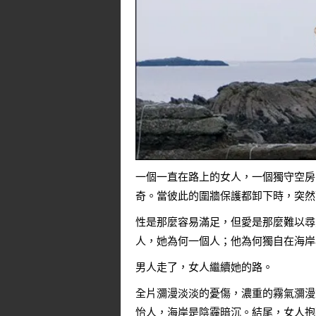
一個一直在路上的女人，一個獨守空房
奇。當彼此的圍牆保護都卸下時，突然
性是那麼容易滿足，但愛是那麼難以尋
人，她為何一個人；他為何獨自在海岸
男人走了，女人繼續她的路。
全片瀰漫淡淡的憂傷，濃重的霧氣瀰漫
怡人，海岸是陰霾暗沉。結尾，女人抱