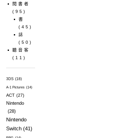
閱書者
(95)
書
(45)
誌
(50)
聽音客
(11)
3DS
(18)
A-1 Pictures
(14)
ACT
(27)
Nintendo
(28)
Nintendo
Switch
(41)
RPG
(14)