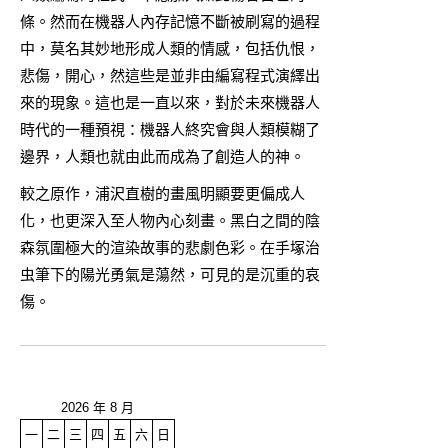
條。然而在機器人內存記憶不斷被刷寫的過程
中，莫名其妙地形成人類的情感，包括仇恨，
悲傷，開心，然這些是並非由編寫程式演繹出
來的現象。這也是一直以來，對於未來機器人
時代的一種預視：機器人終究會與人類模糊了
邊界，人類也就由此而成為了創造人的神。
較之原作，浦沢直樹的畫風明顯要更偏成人
化，也更深入至人物內心刻畫。黑白之間的陰
森氛圍極大的渲染故事的悲劇色彩。在手塚治
虫筆下的陽光勇氣是蕩然，可見的是沉重的哀
傷。
2026 年 8 月
一
二
三
四
五
六
日