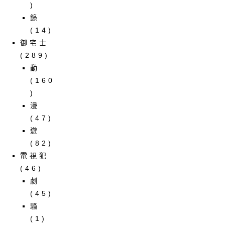
)
錄
(14)
御宅士
(289)
動
(160
)
漫
(47)
遊
(82)
電視犯
(46)
劇
(45)
騷
(1)