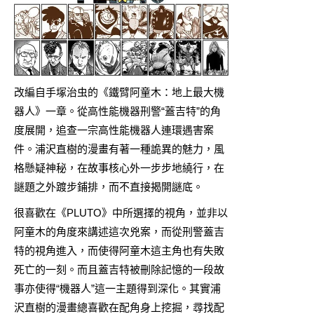
改編自手塚治虫的《鐵臂阿童木：地上最大機
器人》一章。從高性能機器刑警“蓋吉特”的角
度展開，追查一宗高性能機器人連環遇害案
件。浦沢直樹的漫畫有著一種詭異的魅力，風
格懸疑神秘，在故事核心外一步步地繞行，在
謎題之外踱步鋪排，而不直接揭開謎底。
很喜歡在《PLUTO》中所選擇的視角，並非以
阿童木的角度來講述這次兇案，而從刑警蓋吉
特的視角進入，而使得阿童木這主角也有失敗
死亡的一刻。而且蓋吉特被刪除記憶的一段故
事亦使得“機器人”這一主題得到深化。其實浦
沢直樹的漫畫總喜歡在配角身上挖掘，尋找配