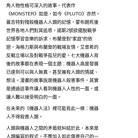
角人物性格可深入的故事。代表作
《MONSTER》如是，如今《PLUTO》亦然。
蓋吉特對殘殺機器人人類的記憶，蒙布朗死後
世界各地人們對其追思，諾斯2號欲擺脫戰爭
記憶學習音樂的訴求，布蘭登對“家庭”的依
戀，海格力斯與布蘭登的戰場友情，艾普希的
反戰立場以及對戰爭孤兒的愛。七大機器人背
後的故事都在表現一個主題：機器人高度發展
已達到可以與人無異，甚至擁有人類的情感、
想法。漫畫的故事說是機器人殺害事件，其實
是通過這事件讓人看到機器人人性的一面，或
讓人難以接受明白的一面。
在未來的《機器人法》裡可能有此一條：機器
人不得殺害人類。
人類與機器人之間的矛盾就糾結於此，本來是
人類編寫的程式，不應加入如此傷害自己的一