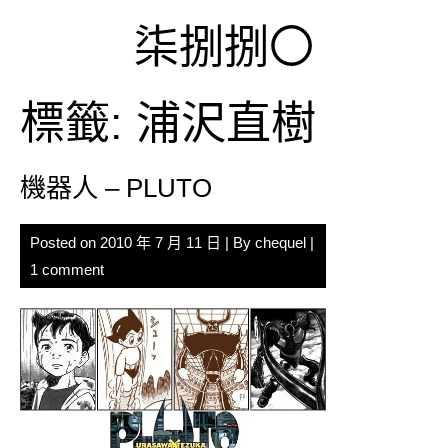
Skip
柒捌捌〇
to
content
標籤:
浦沢直樹
機器人 – PLUTO
Posted on
2010 年 7 月 11 日
| By
chequel
|
1 comment